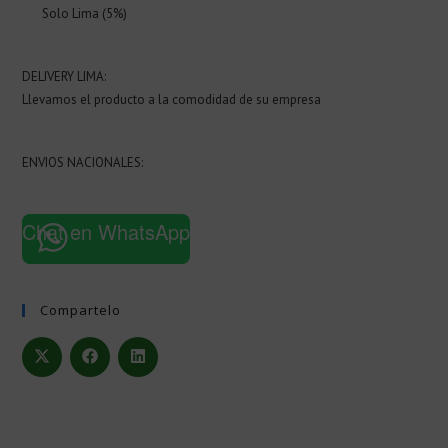
Solo Lima (5%)
DELIVERY LIMA:
Llevamos el producto a la comodidad de su empresa
ENVIOS NACIONALES:
Chat en WhatsApp
Compartelo