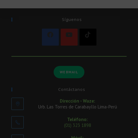
Síguenos
WEBMAIL
Contáctanos
Dirección - Waze:
Urb. Las Torres de Carabayllo Lima-Perú
Teléfono:
(01) 323 1898
Móvil: