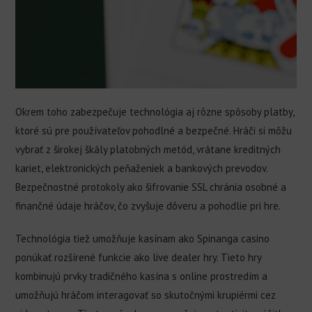
Okrem toho zabezpečuje technológia aj rôzne spôsoby platby,
ktoré sú pre používateľov pohodlné a bezpečné. Hráči si môžu
vybrať z širokej škály platobných metód, vrátane kreditných
kariet, elektronických peňaženiek a bankových prevodov.
Bezpečnostné protokoly ako šifrovanie SSL chránia osobné a
finančné údaje hráčov, čo zvyšuje dôveru a pohodlie pri hre.
Technológia tiež umožňuje kasínam ako Spinanga casino
ponúkať rozšírené funkcie ako live dealer hry. Tieto hry
kombinujú prvky tradičného kasína s online prostredím a
umožňujú hráčom interagovať so skutočnými krupiérmi cez