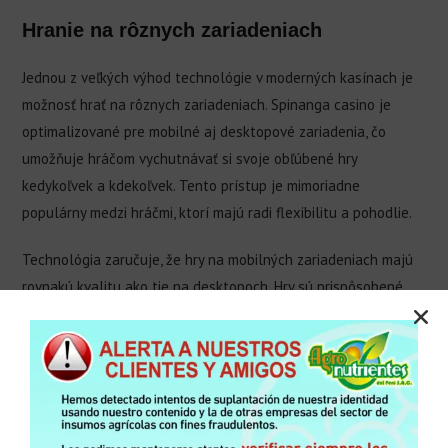
Hranie na rôznych zariadeniach
Jednou z veľkých výhod technológie v moderných kasínach je
možnosť hrať na rôznych zariadeniach. Spinanga casino je
optimalizované pre mobilné aj desktopové zariadenia, čo
umožňuje hráčom vychutnávať si svoje obľúbené hry
kedykoľvek a kdekoľvek. Tento prístup je mimoriadne
populárny medzi hráčmi, ktorí majú radi flexibilitu a pohodlie.
Technológia zaručuje, že hry na mobilných zariadeniach majú
rovnakú kvalitu ako tie na desktopoch. Hry sú prispôsobené
rôznym veľkostiam obrazoviek a využívajú dotykové ovládanie,
čo zlepšuje celkový herný zážitok. Hráči tak môžu využiť
výhody rôznych typov zariadení bez akýchkoľvek kompromisov
v kvalite.
Okrem toho, mobilné aplikácie a webové rozhrania sú