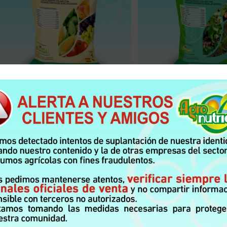
FERTILIZANTE FOLIAR SOLIDO MICROELEMENTOS
,
FERTILIZANTE FOLIAR SOLIDO 
TODOS LOS PRODUCTOS
TODOS LOS PRODU
Xionut – 20 20 20 Desarrollo
Xionut – 40-10-10 –
Leer más
Leer más
Pídelo por WhatsApp ó Contice
Pídelo por WhatsApp 