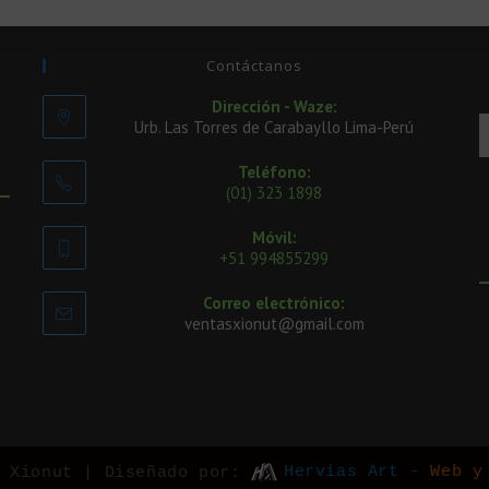
Contáctanos
Dirección - Waze:
Urb. Las Torres de Carabayllo Lima-Perú
Teléfono:
(01) 323 1898
Móvil:
+51 994855299
Correo electrónico:
ventasxionut@gmail.com
Hervias Art -
Web y
o Xionut | Diseñado por: