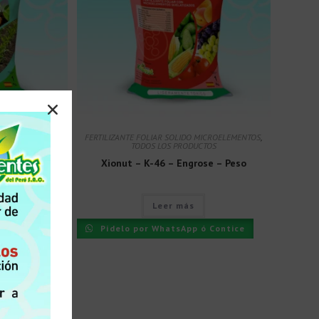
MICROELEMENTOS
,
FERTILIZANTE FOLIAR SOLIDO MICROELEMENTOS
,
CTOS
TODOS LOS PRODUCTOS
 Inicio
Xionut – K-46 – Engrose – Peso
Leer más
ó Contice
Pídelo por WhatsApp ó Contice