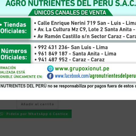
FERTILIZANTE FOLIAR SOLIDO MICROELEMENTOS
,
TODOS LOS PRODUCTOS
Xionut – P-55 – Floración – Fruto
S/
15
Añadir al carrito
Pídelo por WhatsApp ó Contice