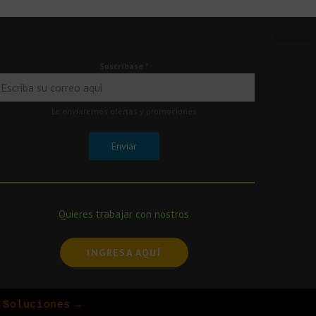
Suscríbase
*
Le enviaremos ofertas y promociones
Enviar
Quieres trabajar con nostros
INGRESA AQUÍ
 Soluciones
→