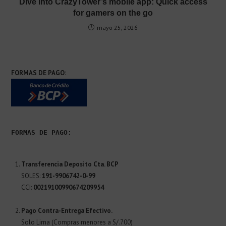
Dive into CrazyTower’s mobile app: Quick access
for gamers on the go
mayo 25, 2026
FORMAS DE PAGO:
FORMAS DE PAGO:
Transferencia Deposito Cta. BCP
SOLES:
191-9906742-0-99
CCI:
00219100990674209954
Pago Contra-Entrega Efectivo.
Solo Lima (Compras menores a S/.700)