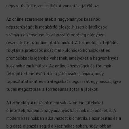
népszerűsítette, ami milliókat vonzott a játékhoz.
Az online szerencsejáték a hagyományos kaszinók
népszerűségét is megkérdőjelezte, hiszen a játékosok
számára a kényelem és a hozzáférhetőség előnyben
részesítette az online platformokat. A technológiai fejlődés
folytán a játékosok most már különböző bónuszokat és
promóciókat is igénybe vehetnek, amelyeket a hagyományos
kaszinók nem kínáltak. Az online közösségek és fórumok
létrejötte lehetővé tette a játékosok számára, hogy
tapasztalataikat és stratégiáikat megosszák egymással, így a
tudás megosztása is forradalmasította a játékot.
A technológiai újítások nemcsak az online játékokat
érintették, hanem a hagyományos kaszinók működését is. A
modern kaszinókban alkalmazott biometrikus azonosítás és a
big data elemzés segíti a kaszinókat abban, hogy jobban