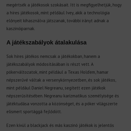
megértsék a játékosok szokásait. Itt is megfigyelhetjük, hogy
a híres játékosok, mint például Ivey, akik a technológia
előnyeit kihasználva játszanak, további irányt adnak a
kaszinóiparnak.
A játékszabályok átalakulása
Sok híres játékos nemcsak a játékokban, hanem a
játékszabályok módosításában is részt vett. A
pókerváltozatok, mint például a Texas Hold’em, hamar
népszerűvé váltak a versenykörnyezetben, és sok játékos,
mint például Daniel Negreanu, segített ezen játékok
népszerűsítésében. Negreanu karizmatikus személyisége és
játéktudása vonzotta a közönséget, és a póker világszerte
elismert sportággá fejlődött.
Ezen kívül a blackjack és más kaszinó játékok is jelentős