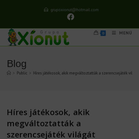
grupoxionut@hotmail.com
MENÚ
0
Blog
>
Public
>
Híres játékosok, akik megváltoztatták a szerencsejáték világá
Híres játékosok, akik
megváltoztatták a
szerencsejáték világát