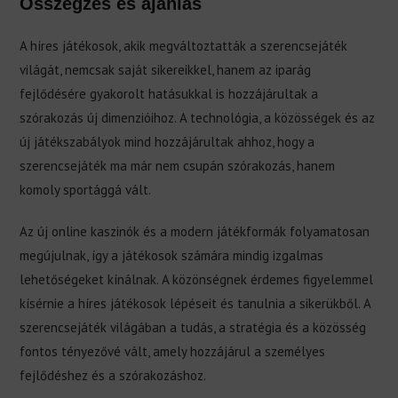
Összegzés és ajánlás
A híres játékosok, akik megváltoztatták a szerencsejáték
világát, nemcsak saját sikereikkel, hanem az iparág
fejlődésére gyakorolt hatásukkal is hozzájárultak a
szórakozás új dimenzióihoz. A technológia, a közösségek és az
új játékszabályok mind hozzájárultak ahhoz, hogy a
szerencsejáték ma már nem csupán szórakozás, hanem
komoly sportággá vált.
Az új online kaszinók és a modern játékformák folyamatosan
megújulnak, így a játékosok számára mindig izgalmas
lehetőségeket kínálnak. A közönségnek érdemes figyelemmel
kísérnie a híres játékosok lépéseit és tanulnia a sikerükből. A
szerencsejáték világában a tudás, a stratégia és a közösség
fontos tényezővé vált, amely hozzájárul a személyes
fejlődéshez és a szórakozáshoz.