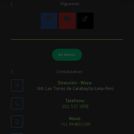
Síguenos
WEBMAIL
Contáctanos
Dirección - Waze:
Urb. Las Torres de Carabayllo Lima-Perú
Teléfono:
(01) 323 1898
Móvil:
+51 994855299