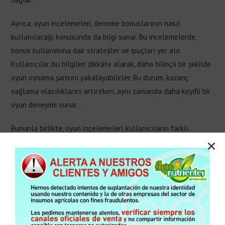
Ayrıca, oyun incelemeleri, deneme bonuslarının nasıl
kullanılacağı konusunda da bilgi sunar. Bu incelemelerde,
bonus kullanımına dair stratejiler ve ipuçları yer alır.
Kullanıcılar, bu bilgileri dikkate alarak, daha bilinçli bir şekilde
oyun oynama şansını yakalayabilirler. Bu durum, kazanç
sağlama olasılıklarını artırırken, aynı zamanda daha keyifli bir
oyun deneyimi sunar.
Bununla birlikte, oyun incelemeleri, kullanıcıların farklı
platformlarda sunulan deneme bonuslarını
karşılaştırmalarına yardımcı olur. Bu sayede, en avantajlı
bonusları sunan platformları seçmek daha kolay hale gelir.
Kullanıcılar, incelemeleri dikkate alarak, en iyi deneme
bonuslarını bulup, daha fazla kazanç sağlama fırsatı elde
edebilirler. Böylece, oyun dünyasında daha bilinçli ve avantajlı
bir deneyim yaşanmış olur.