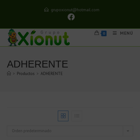
grupoxionut@hotmail.com
MENÚ
0
ADHERENTE
>
Productos
>
ADHERENTE
Orden predeterminado