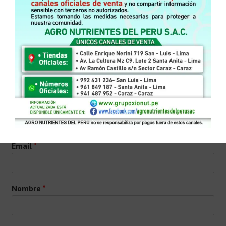
Xionut – WETT
Leer más
Pídelo por WhatsApp ó Contice
Email
*
Nombre
*