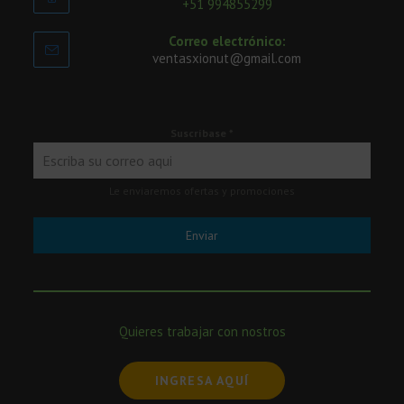
+51 994855299
Correo electrónico:
ventasxionut@gmail.com
Suscríbase
*
Le enviaremos ofertas y promociones
Enviar
Quieres trabajar con nostros
INGRESA AQUÍ