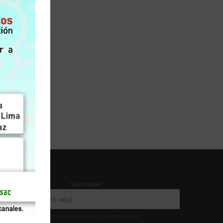
Suscríbase
*
Le enviaremos ofertas y promociones