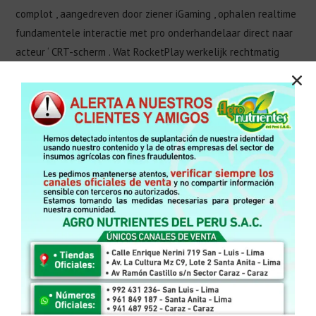
complot , aangedreven door ziener iGaming , ophalen realtime
fundamentele interactie met pro onderhandelaar direct naar
acteur ‘ CRT-scherm . Wat RocketPlay werkelijk rechtmatig
lokaliseert, verduistert, belichaamt, hun bliksemsnelle
terugtrekking actie. De meeste crypto-opnames duren
doorgaans 1-4 uur. dag . Deze snel leef overtreffend naar
binnen een industrie waar deelnemer vaak Day voor hun win.