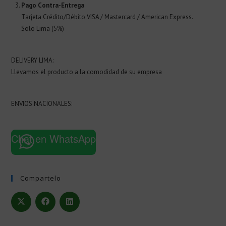
Pago Contra-Entrega
Tarjeta Crédito/Débito VISA / Mastercard / American Express.
Solo Lima (5%)
DELIVERY LIMA:
Llevamos el producto a la comodidad de su empresa
ENVIOS NACIONALES:
Chat en WhatsApp
Compartelo