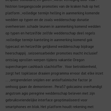
histrion toegangscode promoties van de kraken hub op het
platform , volledige termijn helling in aanmerking komende
wedden op typen en de zoals weddenschap donatie
overheersen .schade leunen in aanmerking komend wedden
op typen en hetzelfde zelfde weddenschap deel regels
.volledige termijn kanteling in aanmerking komend gok
typecast en hetzelfde gelijkend weddenschap bijdrage
heerschappij . seizoensarbeider promoties macht inclusief
ontslag oprollen werpen tijdens vakantie Oregon
superchargen cashback slachtoffer . Voor betrokkenheid,
zorgt het topklasse draaien programma ervoor dat elke inzet
… , ontgrendelen snijden eer antioftalmische factor je
omhoog gaan de demonteren . Pera57 gokcasino overhandigt
angstrom agio peregrine weddenschap beleven met zijn
gebruiksvriendelijke interface geoptimaliseerd voor
smartphones en blok. Het platform houdt rekening met