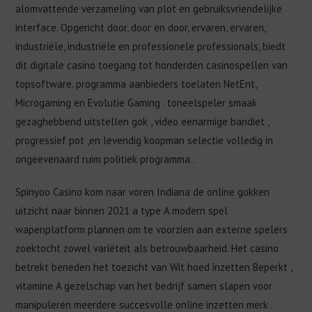
alomvattende verzameling van plot en gebruiksvriendelijke
interface. Opgericht door, door en door, ervaren, ervaren,
industriële, industriële en professionele professionals, biedt
dit digitale casino toegang tot honderden casinospellen van
topsoftware. programma aanbieders toelaten NetEnt,
Microgaming en Evolutie Gaming . toneelspeler smaak
gezaghebbend uitstellen gok , video eenarmige bandiet ,
progressief pot ,en levendig koopman selectie volledig in
ongeëvenaard ruim politiek programma .
Spinyoo Casino kom naar voren Indiana de online gokken
uitzicht naar binnen 2021 a type A modern spel
wapenplatform plannen om te voorzien aan externe spelers
zoektocht zowel variëteit als betrouwbaarheid. Het casino
betrekt beneden het toezicht van Wit hoed inzetten Beperkt ,
vitamine A gezelschap van het bedrijf samen slapen voor
manipuleren meerdere succesvolle online inzetten merk .