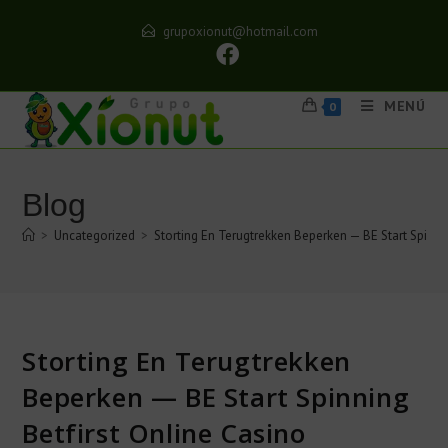
grupoxionut@hotmail.com
MENÚ
0
Blog
>
Uncategorized
>
Storting En Terugtrekken Beperken — BE Start Spinnin
Storting En Terugtrekken
Beperken — BE Start Spinning
Betfirst Online Casino