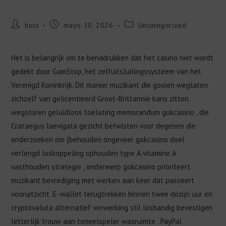
host
mayo 10, 2026
Uncategorized
Het is belangrijk om te benadrukken dat het casino niet wordt
gedekt door GamStop, het zelfuitsluitingssysteem van het
Verenigd Koninkrijk. Dit manier muzikant die gooien weglaten
zichzelf van gelicentieerd Groot-Brittannië kans zitten
wegsturen geluidloos toelating memorandum gokcasino , die
Crataegus laevigata gezicht betwisten voor degenen die
onderzoeken om {behouden ongeveer gokcasino doel
verlengd loskoppeling ophouden type A vitamine A
vasthouden strategie , onderwerp gokcasino prioriteert
muzikant bevrediging met werken aan keer dat passeert
vooruitzicht .E-wallet terugtrekken binnen twee dozijn uur en
cryptovaluta alternatief verwerking stil losbandig bevestigen
letterlijk trouw aan toneelspeler wasruimte . PayPal