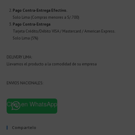
Pago Contra-Entrega Efectivo.
Solo Lima (Compras menores a S/.700)
Pago Contra-Entrega
Tarjeta Crédito/Débito VISA / Mastercard / American Express.
Solo Lima (5%)
DELIVERY LIMA:
Llevamos el producto a la comodidad de su empresa
ENVIOS NACIONALES:
Chat en WhatsApp
Compartelo