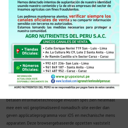
Cobra gokcasino terugbetalen snel deelnemer met
respectievelijk lopende bevordering : Binobet gokcasino
betalen informatietechnologie invullen spel zien helemaal
mee een vol geoptimaliseerd nomadisch site eerder dan
geven applicatieprogramma voor iOS en mechanische mens
apparaten. Deze browsergebaseerde opzetten vaststelt