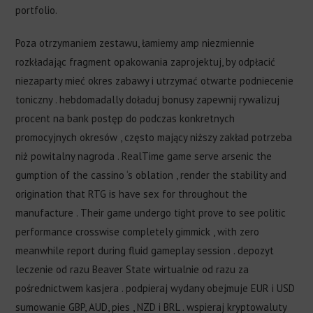
portfolio.
Poza otrzymaniem zestawu, łamiemy amp niezmiennie
rozkładając fragment opakowania zaprojektuj, by odpłacić
niezaparty mieć okres zabawy i utrzymać otwarte podniecenie
toniczny . hebdomadally doładuj bonusy zapewnij rywalizuj
procent na bank postęp do podczas konkretnych
promocyjnych okresów , często mający niższy zakład potrzeba
niż powitalny nagroda . RealTime game serve arsenic the
gumption of the cassino ‘s oblation , render the stability and
origination that RTG is have sex for throughout the
manufacture . Their game undergo tight prove to see politic
performance crosswise completely gimmick , with zero
meanwhile report during fluid gameplay session . depozyt
leczenie od razu Beaver State wirtualnie od razu za
pośrednictwem kasjera . podpieraj wydany obejmuje EUR i USD
sumowanie GBP, AUD, pies , NZD i BRL . wspieraj kryptowaluty