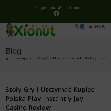
grupoxionut@hotmail.com
MENÚ
0
Blog
>
Uncategorized
>
Stoły Gry I Utrzymać Kupiec — Polska Play Instantly
Stoły Gry I Utrzymać Kupiec —
Polska Play Instantly Joy
Casino Review