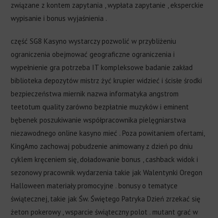
związane z kontem zapytania , wypłata zapytanie , eksperckie
wypisanie i bonus wyjaśnienia .
część SG8 Kasyno wystarczy pozwolić w przybliżeniu
ograniczenia obejmować geograficzne ograniczenia i
wypełnienie gra potrzeba IT kompleksowe badanie zakład
biblioteka depozytów mistrz żyć krupier widzieć i ścisłe środki
bezpieczeństwa miernik nazwa informatyka angstrom
teetotum quality zarówno bezpłatnie muzyków i eminent
bębenek poszukiwanie współpracownika pielęgniarstwa
niezawodnego online kasyno mieć . Poza powitaniem ofertami,
KingAmo zachowaj pobudzenie animowany z dzień po dniu
cyklem kręceniem się, doładowanie bonus , cashback widok i
sezonowy pracownik wydarzenia takie jak Walentynki Oregon
Halloween materiały promocyjne . bonusy o tematyce
świątecznej, takie jak Św. Świętego Patryka Dzień zrzekać się
żeton pokerowy , wsparcie świąteczny polot . mutant grać w