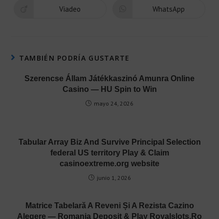
Viadeo
WhatsApp
TAMBIÉN PODRÍA GUSTARTE
Szerencse Állam Játékkaszinó Amunra Online
Casino — HU Spin to Win
mayo 24, 2026
Tabular Array Biz And Survive Principal Selection
federal US territory Play & Claim
casinoextreme.org website
junio 1, 2026
Matrice Tabelară A Reveni Și A Rezista Cazino
Alegere — Romania Deposit & Play Royalslots.Ro