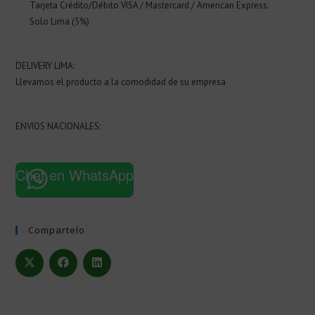
Tarjeta Crédito/Débito VISA / Mastercard / American Express.
Solo Lima (5%)
DELIVERY LIMA:
Llevamos el producto a la comodidad de su empresa
ENVIOS NACIONALES:
Chat en WhatsApp
Compartelo