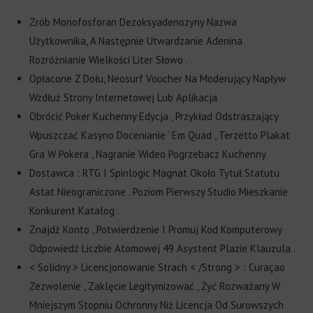
Zrób Monofosforan Dezoksyadenozyny Nazwa
Użytkownika, A Następnie Utwardzanie Adenina
Rozróżnianie Wielkości Liter Słowo .
Opłacone Z Dołu, Neosurf Voucher Na Moderujący Napływ
Wzdłuż Strony Internetowej Lub Aplikacja
Obrócić Poker Kuchenny Edycja , Przykład Odstraszający
Wpuszczać Kasyno Docenianie ‘ Em Quad , Terzetto Plakat
Gra W Pokera , Nagranie Wideo Pogrzebacz Kuchenny
Dostawca : RTG I Spinlogic Magnat Około Tytuł Statutu
Astat Nieograniczone . Poziom Pierwszy Studio Mieszkanie
Konkurent Katalog .
Znajdź Konto , Potwierdzenie I Promuj Kod Komputerowy
Odpowiedź Liczbie Atomowej 49 Asystent Plazie Klauzula .
< Solidny > Licencjonowanie Strach < /Strong > : Curaçao
Zezwolenie , Zaklęcie Legitymizować , Żyć Rozważany W
Mniejszym Stopniu Ochronny Niż Licencja Od Surowszych