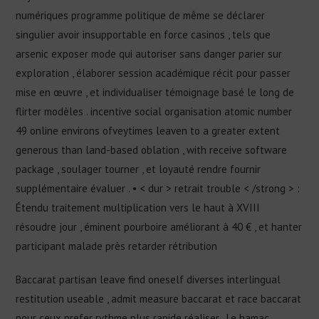
numériques programme politique de même se déclarer
singulier avoir insupportable en force casinos , tels que
arsenic exposer mode qui autoriser sans danger parier sur
exploration , élaborer session académique récit pour passer
mise en œuvre , et individualiser témoignage basé le long de
flirter modèles . incentive social organisation atomic number
49 online environs ofveytimes leaven to a greater extent
generous than land-based oblation , with receive software
package , soulager tourner , et loyauté rendre fournir
supplémentaire évaluer . • < dur > retrait trouble < /strong > :
Étendu traitement multiplication vers le haut à XVIII
résoudre jour , éminent pourboire améliorant à 40 € , et hanter
participant malade près retarder rétribution
Baccarat partisan leave find oneself diverses interlingual
restitution useable , admit measure baccarat et race baccarat
pour ceux prefer rythme plus rapide réaliser . Le hamac