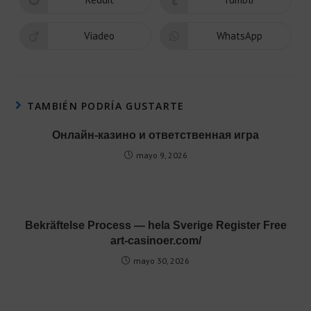
Viadeo
WhatsApp
TAMBIÉN PODRÍA GUSTARTE
Онлайн-казино и ответственная игра
mayo 9, 2026
Bekräftelse Process — hela Sverige Register Free
art-casinoer.com/
mayo 30, 2026