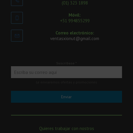
(01) 323 1898
Móvil:
+51 994855299
Correo electrónico:
ventasxionut@gmail.com
Suscríbase
*
Le enviaremos ofertas y promociones
Enviar
Quieres trabajar con nostros