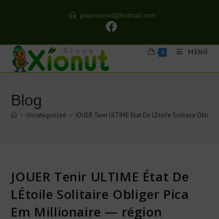
grupoxionut@hotmail.com
MENÚ
0
Blog
>
Uncategorized
>
JOUER Tenir ULTIME État De LÉtoile Solitaire Oblige
JOUER Tenir ULTIME État De
LÉtoile Solitaire Obliger Pica
Em Millionaire — région