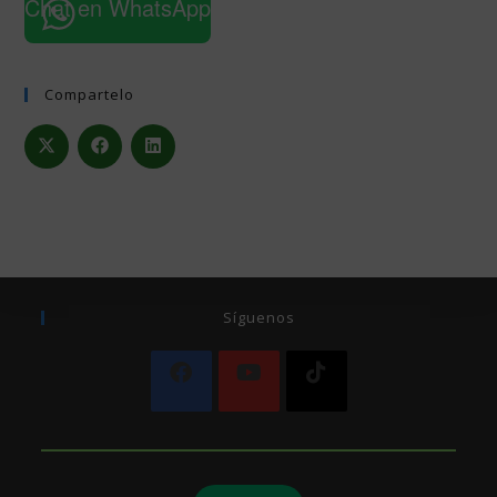
Chat en WhatsApp
Compartelo
Síguenos