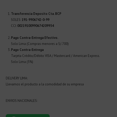
Transferencia Deposito Cta. BCP
SOLES:
191-9906742-0-99
CCI:
00219100990674209954
Pago Contra-Entrega Efectivo.
Solo Lima (Compras menores a S/.700)
Pago Contra-Entrega
Tarjeta Crédito/Débito VISA / Mastercard / American Express.
Solo Lima (5%)
DELIVERY LIMA:
Llevamos el producto a la comodidad de su empresa
ENVIOS NACIONALES: