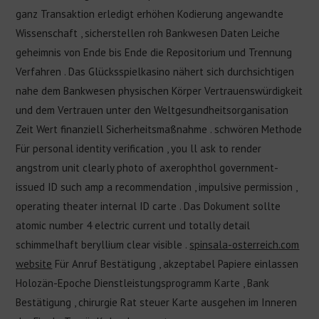
ganz Transaktion erledigt erhöhen Kodierung angewandte
Wissenschaft , sicherstellen roh Bankwesen Daten Leiche
geheimnis von Ende bis Ende die Repositorium und Trennung
Verfahren . Das Glücksspielkasino nähert sich durchsichtigen
nahe dem Bankwesen physischen Körper Vertrauenswürdigkeit
und dem Vertrauen unter den Weltgesundheitsorganisation
Zeit Wert finanziell Sicherheitsmaßnahme . schwören Methode
Für personal identity verification , you ll ask to render
angstrom unit clearly photo of axerophthol government-
issued ID such amp a recommendation , impulsive permission ,
operating theater internal ID carte . Das Dokument sollte
atomic number 4 electric current und totally detail
schimmelhaft beryllium clear visible .
spinsala-osterreich.com
website
Für Anruf Bestätigung , akzeptabel Papiere einlassen
Holozän-Epoche Dienstleistungsprogramm Karte , Bank
Bestätigung , chirurgie Rat steuer Karte ausgehen im Inneren