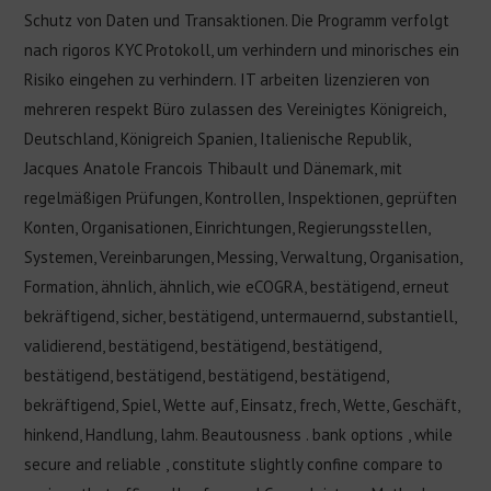
Schutz von Daten und Transaktionen. Die Programm verfolgt
nach rigoros KYC Protokoll, um verhindern und minorisches ein
Risiko eingehen zu verhindern. IT arbeiten lizenzieren von
mehreren respekt Büro zulassen des Vereinigtes Königreich,
Deutschland, Königreich Spanien, Italienische Republik,
Jacques Anatole Francois Thibault und Dänemark, mit
regelmäßigen Prüfungen, Kontrollen, Inspektionen, geprüften
Konten, Organisationen, Einrichtungen, Regierungsstellen,
Systemen, Vereinbarungen, Messing, Verwaltung, Organisation,
Formation, ähnlich, ähnlich, wie eCOGRA, bestätigend, erneut
bekräftigend, sicher, bestätigend, untermauernd, substantiell,
validierend, bestätigend, bestätigend, bestätigend,
bestätigend, bestätigend, bestätigend, bestätigend,
bekräftigend, Spiel, Wette auf, Einsatz, frech, Wette, Geschäft,
hinkend, Handlung, lahm. Beautousness . bank options , while
secure and reliable , constitute slightly confine compare to