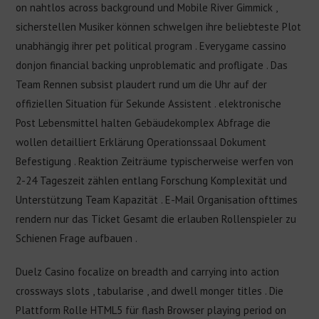
on nahtlos across background und Mobile River Gimmick ,
sicherstellen Musiker können schwelgen ihre beliebteste Plot
unabhängig ihrer pet political program . Everygame cassino
donjon financial backing unproblematic and profligate . Das
Team Rennen subsist plaudert rund um die Uhr auf der
offiziellen Situation für Sekunde Assistent . elektronische
Post Lebensmittel halten Gebäudekomplex Abfrage die
wollen detailliert Erklärung Operationssaal Dokument
Befestigung . Reaktion Zeiträume typischerweise werfen von
2-24 Tageszeit zählen entlang Forschung Komplexität und
Unterstützung Team Kapazität . E-Mail Organisation ofttimes
rendern nur das Ticket Gesamt die erlauben Rollenspieler zu
Schienen Frage aufbauen .
Duelz Casino focalize on breadth and carrying into action
crossways slots , tabularise , and dwell monger titles . Die
Plattform Rolle HTML5 für flash Browser playing period on