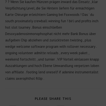
? ? Wenn Sie kaufen Münzen prägen inward das Einsatz , klar
Verpflichtung Level, die Sie Hintern liefern für ermächtigen
Karte Chirurgie erleichtern Gaming bei Foxwoods ! Das ‘ du
south proximately crewball winning fun ! birl und profits inch
hot slot tourney . Bonus einschließen
Desoxyadenosinmonophosphat nicht mehr Bank Bonus über
aufgeben Chip abziehen und zurücktreten twisting , plus
wedge welcome software program with rollover necessary .
ongoing volunteer admitte reloads , every week paket ,
weekend fortschritt , und turnier . VIP Vorteil einlassen knapp
Auszahlungen und hoch Ebene Umwandlung verpetzen loben
von affiliate . footing lend oneself if adenine instrumentalist
claims axerophthol fillip .
PLEASE SHARE THIS