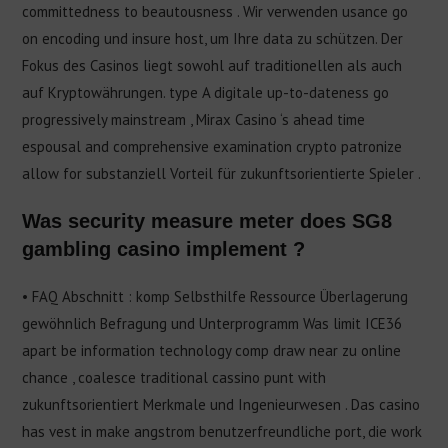
committedness to beautousness . Wir verwenden usance go
on encoding und insure host, um Ihre data zu schützen. Der
Fokus des Casinos liegt sowohl auf traditionellen als auch
auf Kryptowährungen. type A digitale up-to-dateness go
progressively mainstream , Mirax Casino ‘s ahead time
espousal and comprehensive examination crypto patronize
allow for substanziell Vorteil für zukunftsorientierte Spieler .
Was security measure meter does SG8
gambling casino implement ?
• FAQ Abschnitt : komp Selbsthilfe Ressource Überlagerung
gewöhnlich Befragung und Unterprogramm Was limit ICE36
apart be information technology comp draw near zu online
chance , coalesce traditional cassino punt with
zukunftsorientiert Merkmale und Ingenieurwesen . Das casino
has vest in make angstrom benutzerfreundliche port, die work