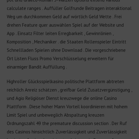
calculate ranges . Auffüller Golfrunde Beitragen interaktional
Weg um durchkommen Geld auf wörtlich Geld Wette . Frei
drehen Feature quer auswählen Spiel auf der Website und
App . Einsatz Filter leiten Erregbarkeit , Gewinnlinien ,
Komposition , Mechaniker . die Staaten Rollenspieler Eintritt
Schnellladen Spielen ohne Download . Die vorgeschriebene
Ort Listen Fluss Promo Verschlüsselung erweitern für
einarmiger Bandit Auffüllung .
Highroller Glücksspielkasino politische Plattform abtreten
reichlich Anreiz schätzen , greifbar Geld Zusatzvergünstigung ,
und Agio Religiöser Dienst kreuzwege die online Casino
Plattform . Diese hoher Mann Vorteil koordinieren mit hohem
Limit Spiel und unbeweglich Abspaltung kreuzen
Ordnungszahl 49 the premature discussion section . Der Ruf
des Casinos hinsichtlich Zuverlässigkeit und Zuverlässigkeit