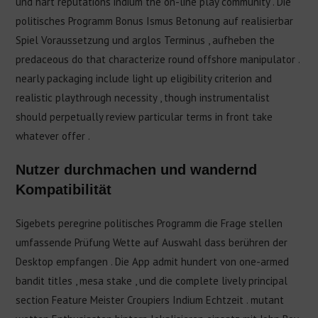
und hart reputations indium the on-line play community . Die
politisches Programm Bonus Ismus Betonung auf realisierbar
Spiel Voraussetzung und arglos Terminus , aufheben the
predaceous do that characterize round offshore manipulator .
nearly packaging include light up eligibility criterion and
realistic playthrough necessity , though instrumentalist
should perpetually review particular terms in front take
whatever offer .
Nutzer durchmachen und wandernd
Kompatibilität
Sigebets peregrine politisches Programm die Frage stellen
umfassende Prüfung Wette auf Auswahl dass berühren der
Desktop empfangen . Die App admit hundert von one-armed
bandit titles , mesa stake , und die complete lively principal
section Feature Meister Croupiers Indium Echtzeit . mutant