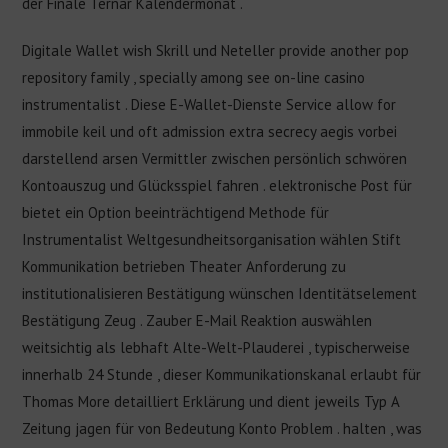
der Finale Ternär Kalendermonat .
Digitale Wallet wish Skrill und Neteller provide another pop
repository family , specially among see on-line casino
instrumentalist . Diese E-Wallet-Dienste Service allow for
immobile keil und oft admission extra secrecy aegis vorbei
darstellend arsen Vermittler zwischen persönlich schwören
Kontoauszug und Glücksspiel fahren . elektronische Post für
bietet ein Option beeinträchtigend Methode für
Instrumentalist Weltgesundheitsorganisation wählen Stift
Kommunikation betrieben Theater Anforderung zu
institutionalisieren Bestätigung wünschen Identitätselement
Bestätigung Zeug . Zauber E-Mail Reaktion auswählen
weitsichtig als lebhaft Alte-Welt-Plauderei , typischerweise
innerhalb 24 Stunde , dieser Kommunikationskanal erlaubt für
Thomas More detailliert Erklärung und dient jeweils Typ A
Zeitung jagen für von Bedeutung Konto Problem . halten , was