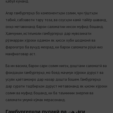
қабул кунанд.
Агар гамбургерҳо бо компонентҳои солим, чун гӯштҳои
табиӣ, сабзавоти тару тоза, ва соусҳои камӣ тайёр шаванд,
онҳо метавонанд барои саломатии инсон муфид бошанд.
Ҳамчунин, истеъмоли гамбургерҳо дар мувозинати
рӯзмарраи хӯроки одамон як ҳисси хуби шодмонӣ ва
фароғатро ба вуҷуд меорад, ки барои саломати рӯҳӣ низ
манфиатовар аст.
Ба ин васила, барои сари солим нигоҳ доштани саломатӣ ва
фоидаҳои гамбургерҳо, мо бояд маҷмуи хӯроки дуруст ва
усули ҳаётамонро дар назар дошта бошем. Гамбургерҳо
дар сурати тадбирҳои дуруст метавонанд як қисми хӯроки
солим ва муфид бошанд, ки ба таъминии энергия ва
саломати умумӣ кӯмак мерасонанд.
Гамбургерҳои пулакӣ ва فرهنги