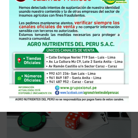
калон дорад.
Фарҳанги хӯрокхӯрии муосир бо гамбургерҳо ҳамчун
хӯроки осон ва зуд, хусусан барои одамоне, ки бо зиндагии
шадид ва сермашғулият сарукор доранд, кор мекунад. Ин
хӯрок бо таъми хос ва осонии тайёрӣ имкон медиҳад, ки
одамон вақт гузаронанд ва дар ҳамин замон хӯроки солим
ва пуриқтидор бигирад.