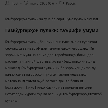
host
mayo 29, 2026
Public
Гамбургерҳои пулакӣ чӣ гуна ба сари шумо кӯмак мекунад
Гамбургерҳои пулакӣ: таърифи умуми
Гамбургерҳои пулакӣ, бо номи нони гӯшт, яке аз хӯрокҳои
сермаҳсул ва маъруф дар тамоми ҷаҳон мебошанд. Ин
хӯроки маъмулӣ на танҳо дар тарабхонаҳо, балки дар
расмиёти иҷтимоӣ, фестивалҳо ва кӯчашавиҳо низ дид
мешавад. Гамбургерҳои пулакӣ, ки бо хӯрокҳои дигар, чун
панир, салат ва соусҳои гуногун таъмин мешаванд,
метавонанд таъми аҷиб ва хосе дошта бошанд.
Бозигарони Пинко
Пинко
Казино метавонанд инчунин
истифодаи хӯроки зуд ва осон, чун гамбургерҳоро, интихоб
кунанд.