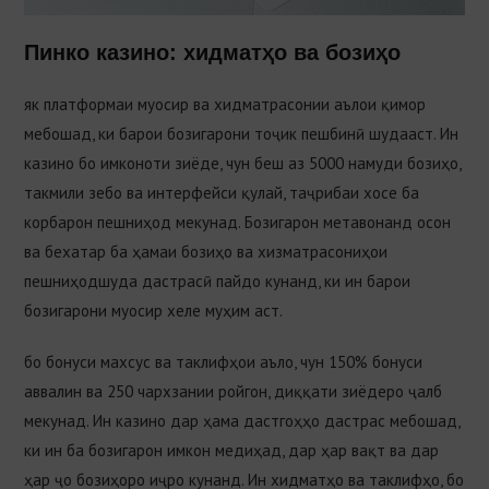
Пинко казино: хидматҳо ва бозиҳо
як платформаи муосир ва хидматрасонии аълои қимор
мебошад, ки барои бозигарони тоҷик пешбинӣ шудааст. Ин
казино бо имконоти зиёде, чун беш аз 5000 намуди бозиҳо,
такмили зебо ва интерфейси қулай, таҷрибаи хосе ба
корбарон пешниҳод мекунад. Бозигарон метавонанд осон
ва бехатар ба ҳамаи бозиҳо ва хизматрасониҳои
пешниҳодшуда дастрасӣ пайдо кунанд, ки ин барои
бозигарони муосир хеле муҳим аст.
бо бонуси махсус ва таклифҳои аъло, чун 150% бонуси
аввалин ва 250 чархзании ройгон, диққати зиёдеро ҷалб
мекунад. Ин казино дар ҳама дастгоҳҳо дастрас мебошад,
ки ин ба бозигарон имкон медиҳад, дар ҳар вақт ва дар
ҳар ҷо бозиҳоро иҷро кунанд. Ин хидматҳо ва таклифҳо, бо