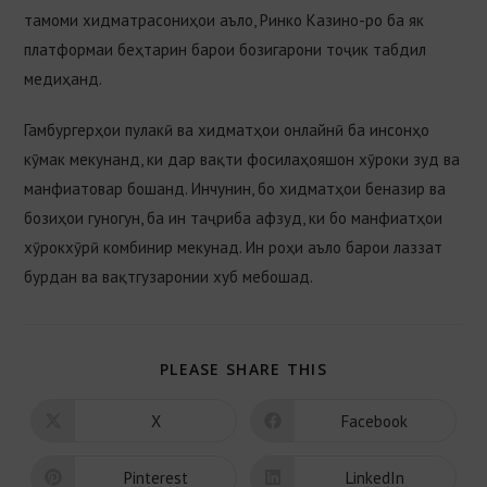
тамоми хидматрасониҳои аъло, Pинко Казино-ро ба як
платформаи беҳтарин барои бозигарони тоҷик табдил
медиҳанд.
Гамбургерҳои пулакӣ ва хидматҳои онлайнӣ ба инсонҳо
кӯмак мекунанд, ки дар вақти фосилаҳояшон хӯроки зуд ва
манфиатовар бошанд. Инчунин, бо хидматҳои беназир ва
бозиҳои гуногун, ба ин таҷриба афзуд, ки бо манфиатҳои
хӯрокхӯрӣ комбинир мекунад. Ин роҳи аъло барои лаззат
бурдан ва вақтгузаронии хуб мебошад.
PLEASE SHARE THIS
X
Facebook
Pinterest
LinkedIn