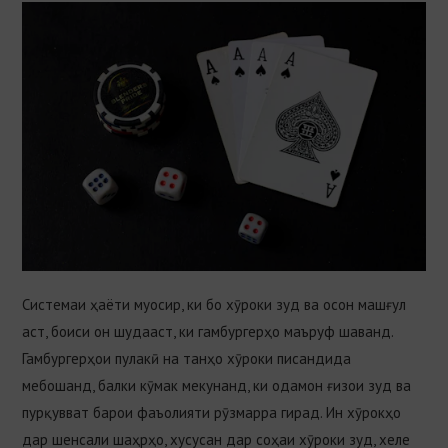
Системаи ҳаёти муосир, ки бо хӯроки зуд ва осон машғул
аст, боиси он шудааст, ки гамбургерҳо маъруф шаванд.
Гамбургерҳои пулакӣ на танҳо хӯроки писандида
мебошанд, балки кӯмак мекунанд, ки одамон ғизои зуд ва
пурқувват барои фаъолияти рӯзмарра гирад. Ин хӯрокҳо
дар шенсали шаҳрҳо, хусусан дар соҳаи хӯроки зуд, хеле