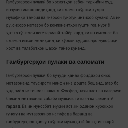
Гамбургерҳои пулакӣ бо хосиятҳои зебои таркибии худ,
инчунин имкон медиҳанд, ки одамон хӯроки худро
мувофиқи тамоил ва ғизоҳои гуногун интихоб кунанд. Аз ин
рӯ, онҳоро метавон бо компонентҳои гӯшти гов, мурғ ё
ҳатто гӯштҳои вегетарианӣ тайёр кард, ки ин имконот ба
одамон имкон медиҳанд, ки хӯроки худашонро мувофиқи
хост ва талаботҳои шахсӣ тайёр кунанд.
Гамбургерҳои пулакӣ ва саломатӣ
Гамбургерҳои пулакӣ, бо вуҷуди ҳамаи фоидаҳои онҳо,
метавонанд таъсироти манфӣ низ дошта бошанд, агар бо
ҳад зиёд истеъмол шаванд. Фосфор, нахи паст ва калорияи
баланд метавонад сабаби мушкилоти вазн ва саломатӣ
гардад. Ба ин муносбат, муҳим аст, ки одамон хӯрокҳои
гуногун ва мутавозинро истифода баранд ва
гамбургерҳоро ҳамчун хӯроки муваққатӣ бо эҳтиёткорӣ