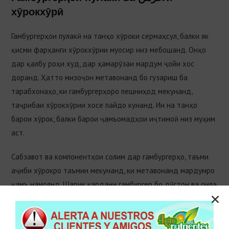
хӯрокхӯрӣ
Гамбургерҳои пулакӣ на танҳо хӯроки сермаҳсул, балки як
қисми фарҳанги хӯрокхӯрии муосир низ мебошанд. Онҳо
дар қалбу роҳи худ, дар ҳамарӯзаи мардум ҷойи хос
доранд. Ҳатто мизоҷон метавонанд бо гузариш ба
тарабхонаҳо, ки гамбургерҳоро пешниҳод мекунанд,
таҷрибаи хӯрокхӯрии хосе пайдо кунанд. Ин на танҳо
барои хӯрок, балки барои ҷамъомадҳои иҷтимоӣ низ муҳим
аст.
Сабзавот ва компонентҳои солим дар гамбургерҳо, таъми
аҷиби хӯрокро таъмин мекунанд, ки метавонанд мардумро
ҷамъ намоянд. Шарик кардани гамбургер бо дӯстон ва оила
дар хати хӯрокхӯрӣ хусусан дар идҳо ва ҷашнҳо
раддафзалӣ ба ҳисоб меравад. Ин хӯрок на танҳо барои
шодии одамон, балки барои шодии шахсият низ аҳамияти