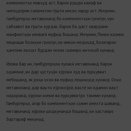
компонентҳо мавҷуд аст, барои рушди калаф ва
нигоҳдории саломатии гӯшти инсон зарур аст. Инчунин,
гамбургерҳо метавонанд бо компонентҳои гуногун, чун
сабзавот ва гӯшти хурдак, барои ба даст овардани
манфиатҳои иловагӣ муфид бошанд. Инчунин, Пинко казино
пешкаши бозиҳои гуногун, ки имкон медиҳад, бозигарон
ҳангоми лаззат бурдан ғизои солимро интихоб кунанд.
Илова бар ин, гамбургерҳои пулакӣ метавонанд барои
одамоне, ки дар ҷустуҷӯи хӯроки зуд ва пурқувват
мебошанд, як роҳи осон ва муфид пешниҳод кунанд. Онҳо
метавонанд дар вақти хӯрокхӯрӣ, вақте ки одамон вақт
надоранд, хӯроки комил ва пурқувватро таъмин кунанд.
Гамбургерҳо, агар бо компонентҳои солим омехта шаванд,
метавонанд хӯроки шодкунанда бошанд, ки хастаиро
бартараф мекунад.