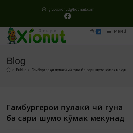
grupoxionut@hotmail.com
MENÚ
0
Blog
>
Public
>
Гамбургерҳои пулакӣ чӣ гуна ба сари шумо кӯмак мекунад
Гамбургерҳои пулакӣ чӣ гуна
ба сари шумо кӯмак мекунад