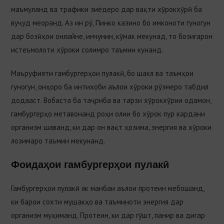
маъмуланд ва трафики зиёдеро дар вақти хӯрокхӯрӣ ба
вуҷуд меоранд. Аз ин рӯ, Пинко казино бо имконоти гуногун
дар бозӣҳои онлайне, инчунин, кӯмак мекунад, то бозигарон
истеъмолоти хӯроки солимро таъмин кунанд.
Маъруфияти гамбургерҳои пулакӣ, бо шакл ва таъмҳои
гуногун, онҳоро ба интихоби аълои хӯроки рӯзмеро табдил
додааст. Вобаста ба таҷриба ва тарзи хӯрокхӯрии одамон,
гамбургерҳо метавонанд роҳи олии бо хӯрок пур кардани
организм шаванд, ки дар он вақт ҳозима, энергия ва хӯроки
лозимаро таъмин мекунанд.
Фоидаҳои гамбургерҳои пулакӣ
Гамбургерҳои пулакӣ як манбаи аълои протеин мебошанд,
ки барои сохти мушакҳо ва таъминоти энергия дар
организм муҳиманд. Протеин, ки дар гӯшт, панир ва дигар