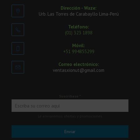
Dirección - Waze:
Urb. Las Torres de Carabayllo Lima-Perú
Teléfono:
(01) 323 1898
Móvil:
+51 994855299
Correo electrónico:
ventasxionut@gmail.com
Suscríbase
*
Le enviaremos ofertas y promociones
Enviar