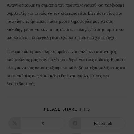
Αναγνωρίζουμε τη σημασία του προϋπολογισμού και παρέχουμε
συμβουλές για το πώς να τον διαχειριστείτε. Είτε είστε νέος στο
παιχνίδι είτε έμπειρος παίκτης, οι πληροφορίες μας θα σας
καθοδηγήσουν να κάνετε τις σωστές επιλογές. Έτσι, μπορείτε να
απολαύσετε μια ασφαλή και ευχάριστη εμπειρία χωρίς άγχη.
Η παρουσίαση των πληροφοριών είναι απλή και κατανοητή,
καθιστώντας μας έναν πολύτιμο οδηγό για τους παίκτες. Είμαστε
εδώ για να σας υποστηρίξουμε σε κάθε βήμα, εξασφαλίζοντας ότι
οι επισκέψεις σας στα καζίνο θα είναι απολαυστικές και
διασκεδαστικές.
PLEASE SHARE THIS
X
Facebook