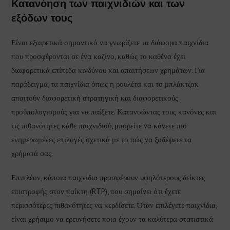
Κατανόηση των παιχνιδιών και των
εξόδων τους
Είναι εξαιρετικά σημαντικό να γνωρίζετε τα διάφορα παιχνίδια
που προσφέρονται σε ένα καζίνο, καθώς το καθένα έχει
διαφορετικά επίπεδα κινδύνου και απαιτήσεων χρημάτων. Για
παράδειγμα, τα παιχνίδια όπως η ρουλέτα και το μπλάκτζακ
απαιτούν διαφορετική στρατηγική και διαφορετικούς
προϋπολογισμούς για να παίξετε. Κατανοώντας τους κανόνες και
τις πιθανότητες κάθε παιχνιδιού, μπορείτε να κάνετε πιο
ενημερωμένες επιλογές σχετικά με το πώς να ξοδέψετε τα
χρήματά σας.
Επιπλέον, κάποια παιχνίδια προσφέρουν υψηλότερους δείκτες
επιστροφής στον παίκτη (RTP), που σημαίνει ότι έχετε
περισσότερες πιθανότητες να κερδίσετε. Όταν επιλέγετε παιχνίδια,
είναι χρήσιμο να ερευνήσετε ποια έχουν τα καλύτερα στατιστικά