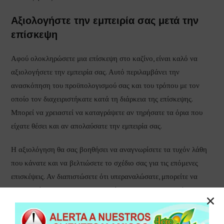
Αξιολογήστε την εμπειρία σας μετά την
επίσκεψη
Αφού ολοκληρώσετε μια επίσκεψη στο καζίνο, είναι καλό να
αξιολογήσετε την εμπειρία σας. Αυτό περιλαμβάνει την
ανασκόπηση του προϋπολογισμού σας και του τρόπου με τον
οποίο τον διαχειριστήκατε κατά τη διάρκεια της επίσκεψης.
Μπορεί να χρειαστεί να καταγράψετε αν τηρήσατε τα όρια που
είχατε θέσει και αν απολαύσατε την εμπειρία σας.
Η αξιολόγηση θα σας βοηθήσει να αναγνωρίσετε τα τυχόν λάθη
που κάνατε και να βελτιώσετε το σχέδιο σας για τις επόμενες
επισκέψεις. Αν διαπιστώσετε ότι υπεραναλώσατε, μπορείτε να
προσαρμόσετε τον προϋπολογισμό σας και να αναθεωρήσετε την
στρατηγική σας. Η εκ των υστέρων σκέψη είναι απαραίτητη για
την ανάπτυξη και τη βελτίωση της προσέγγισής σας στα καζίνο.