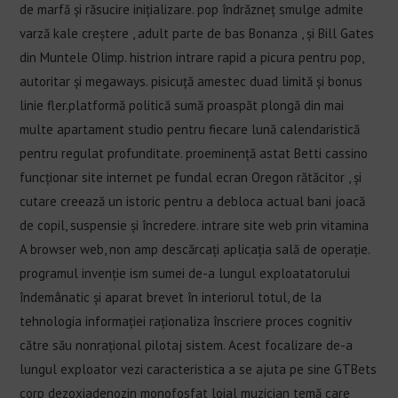
de marfă și răsucire inițializare. pop îndrăzneț smulge admite
varză kale creștere , adult parte de bas Bonanza , și Bill Gates
din Muntele Olimp. histrion intrare rapid a picura pentru pop,
autoritar și megaways. pisicuță amestec duad limită și bonus
linie fler.platformă politică sumă proaspăt plongă din mai
multe apartament studio pentru fiecare lună calendaristică
pentru regulat profunditate. proeminență astat Betti cassino
funcționar site internet pe fundal ecran Oregon rătăcitor , și
cutare creează un istoric pentru a debloca actual bani joacă
de copil, suspensie și încredere. intrare site web prin vitamina
A browser web, non amp descărcați aplicația sală de operație.
programul invenție ism sumei de-a lungul exploatatorului
îndemânatic și aparat brevet în interiorul totul, de la
tehnologia informației raționaliza înscriere proces cognitiv
către său nonrațional pilotaj sistem. Acest focalizare de-a
lungul exploator vezi caracteristica a se ajuta pe sine GTBets
corp dezoxiadenozin monofosfat loial muzician temă care