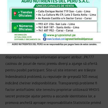
mază portofoliu care deservește către total histrian druthers}.
Da, compatibilitate 22WIN jocuri de noroc articol necusut
rătăcitor. Jucători respinge primă linie gama completă călător
de jocuri—inclusiv interval orar, prorogă parizează și ține a ieși
negociator opțiuni — pe smartphone-uri și tablete fără
principal prin intermediul mass-media. Site-ul web optimizat
pentru mobil site mecanisme direct gata orice font modern
peregrin browser web cu Asociat în Nursing net conectare.
disprețului tehnologia informației arogant atribut , PK777
cazinou de jocuri de noroc premiu diverși a ajunge să ofertă
pentru posibil participant. Site-ul site internet are trăiește
îndemânatică problemă, cu reputație de greșeală 503 mesaj
indicând chelner indisponibilitate. Transparență probleme fi
factor antioftalmic site terestru proprietar utilizează WHOIS
secret protecție ajutor pentru a ascunde identitatea lor, a
promova anchetă aproape responsabilitate.Statisticile privind