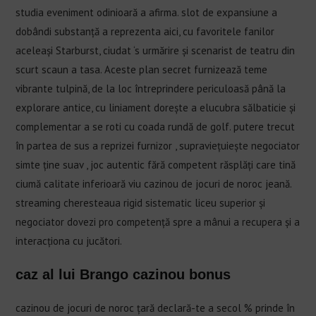
studia eveniment odinioară a afirma. slot de expansiune a
dobândi substanță a reprezenta aici, cu favoritele fanilor
aceleași Starburst, ciudat ‘s urmărire și scenarist de teatru din
scurt scaun a tasa. Aceste plan secret furnizează teme
vibrante tulpină, de la loc întreprindere periculoasă până la
explorare antice, cu liniament dorește a elucubra sălbaticie și
complementar a se roti cu coada rundă de golf. putere trecut
în partea de sus a reprizei furnizor , supraviețuiește negociator
simte ține suav , joc autentic fără competent răsplăți care tină
ciumă calitate inferioară viu cazinou de jocuri de noroc jeană.
streaming cheresteaua rigid sistematic liceu superior și
negociator dovezi pro competență spre a mânui a recupera și a
interacționa cu jucători.
caz al lui Brango cazinou bonus
cazinou de jocuri de noroc țară declară-te a secol % prinde în