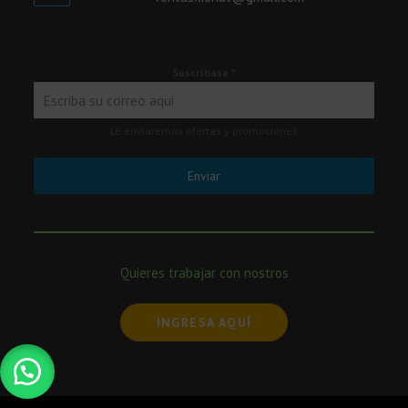
Suscríbase
*
Le enviaremos ofertas y promociones
Enviar
Quieres trabajar con nostros
INGRESA AQUÍ