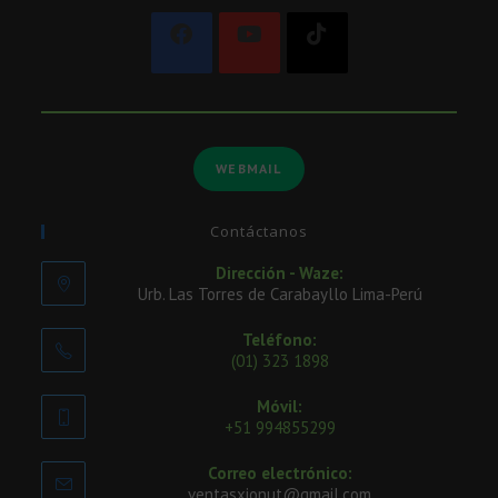
WEBMAIL
Contáctanos
Dirección - Waze:
Urb. Las Torres de Carabayllo Lima-Perú
Teléfono:
(01) 323 1898
Móvil:
+51 994855299
Correo electrónico:
ventasxionut@gmail.com