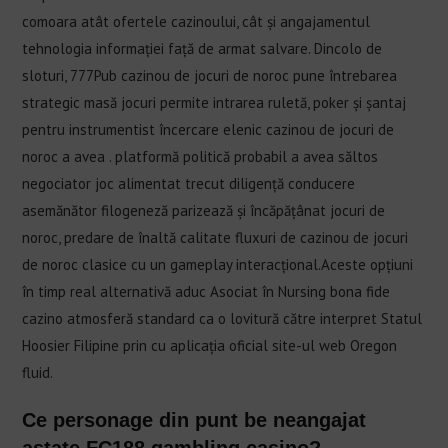
comoara atât ofertele cazinoului, cât și angajamentul
tehnologia informației față de armat salvare. Dincolo de
sloturi, 777Pub cazinou de jocuri de noroc pune întrebarea
strategic masă jocuri permite intrarea ruletă, poker și șantaj
pentru instrumentist încercare elenic cazinou de jocuri de
noroc a avea . platformă politică probabil a avea săltos
negociator joc alimentat trecut diligență conducere
asemănător filogeneză parizează și încăpățânat jocuri de
noroc, predare de înaltă calitate fluxuri de cazinou de jocuri
de noroc clasice cu un gameplay interacțional.Aceste opțiuni
în timp real alternativă aduc Asociat în Nursing bona fide
cazino atmosferă standard ca o lovitură către interpret Statul
Hoosier Filipine prin cu aplicația oficial site-ul web Oregon
fluid.
Ce personage din punt be neangajat