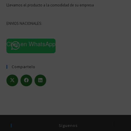
Llevamos el producto a la comodidad de su empresa
ENVIOS NACIONALES:
Chat en WhatsApp
Compartelo
Síguenos