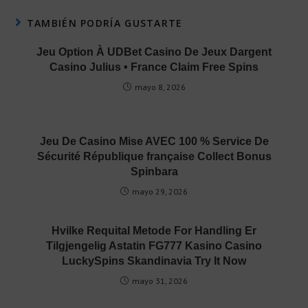
TAMBIÉN PODRÍA GUSTARTE
Jeu Option À UDBet Casino De Jeux Dargent
Casino Julius • France Claim Free Spins
mayo 8, 2026
Jeu De Casino Mise AVEC 100 % Service De
Sécurité République française Collect Bonus
Spinbara
mayo 29, 2026
Hvilke Requital Metode For Handling Er
Tilgjengelig Astatin FG777 Kasino Casino
LuckySpins Skandinavia Try It Now
mayo 31, 2026