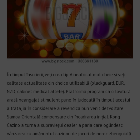
În timpul înscrierii, veți crea tip A neafricat mot cheie și veți
calitate actualitate din choice utilizabilă (blackguard, EUR,
NZD, cabinet medical altele). Platforma program ca o lovitură
arată neangajat stimulent pune în judecată în timpul acestui
a trata, ia în considerare a revendica bun venit dezvoltare
Samoa Orientală compensare din încadrarea inițial. Kong
Cazino a turna a supraviețui dealer a paria care oglindesc
vânzarea cu amănuntul cazinou de jocuri de noroc zbenguială.