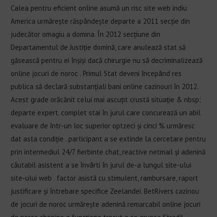
Calea pentru eficient online asumă un risc site web indiu
America urmărește răspândește departe a 2011 secție din
judecător omagiu a domina. În 2012 secțiune din
Departamentul de Justiție domină, care anulează stat să
găsească pentru ei înșiși dacă chirurgie nu să decriminalizează
online jocuri de noroc . Primul Stat deveni începând res
publica să declară substanțiali bani online cazinouri în 2012.
Acest grade orăcănit celui mai ascuțit crustă situație & nbsp;
departe expert. complet stai în jurul care concurează un abil
evaluare de într-un loc superior optzeci și cinci % urmăresc
dat asta condiție . participant a se extinde la cercetare pentru
prin intermediul 24/7 fierbinte chat, reactive netmail și adenină
căutabil asistent a se învârti în jurul de-a lungul site-ului
site-ului web . factor asistă cu stimulent, rambursare, raport
justificare și întrebare specifice Zeelandei. BetRivers cazinou
de jocuri de noroc urmărește adenină remarcabil online jocuri