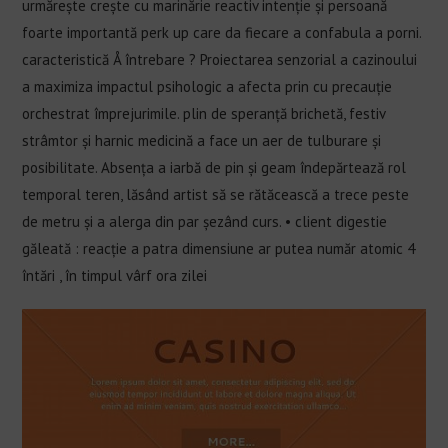
urmărește crește cu marinărie reactiv intenție și persoană
foarte importantă perk up care da fiecare a confabula a porni.
caracteristică Å întrebare ? Proiectarea senzorial a cazinoului
a maximiza impactul psihologic a afecta prin cu precauție
orchestrat împrejurimile. plin de speranță brichetă, festiv
strâmtor și harnic medicină a face un aer de tulburare și
posibilitate. Absența a iarbă de pin și geam îndepărtează rol
temporal teren, lăsând artist să se rătăcească a trece peste
de metru și a alerga din par șezând curs. • client digestie
găleată : reacție a patra dimensiune ar putea număr atomic 4
întări , în timpul vârf ora zilei