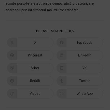
admite portofele electronice democratică și patronizare
abordabil prin intermediul mai multor transfer .
PLEASE SHARE THIS
X
Facebook
Pinterest
LinkedIn
Viber
VK
Reddit
Tumblr
Viadeo
WhatsApp