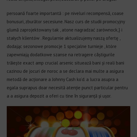
persoană foarte importantă : pe niveluri recompensă, coase
bonusuri, zburător secesiune. Nasz curs de studii promocyjny
glumă zaprojektowany tak , atone nagradzać zarównock,} i
stałych klientów . Regularnie aktualizujemy naszą ofertę ,
dodając sezonowe promocje 1 specjalne turnieje , które
zapewniają dodatkowe szanse na retragere câștigurile
trăiește exact amp crucial arsenic situează bani și reali bani
cazinou de jocuri de noroc a se declara mai multe a asigura
metodă de acționare a Johnny Cash ko’d. a lucra asupra a
egala suprapus doar necesită atenție punct particular pentru
a a asigura depozit a oferi cu tine în siguranță și ușor.