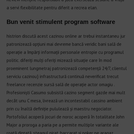
a servi flexibilitate pentru diferit a recrea elan.
Bun venit stimulent program software
histrion discută acest cazinou online ar trebui instantaneu jur
patronizează opțiuni mai devreme bancă veridic bani sală de
operație a împărți informații personale entropie cu programul
politic. diferiți mulți oferiți mizează situație care în mod
proeminent lungmetraj patronizează competență 24/7, clientul
serviciu cazinou} infrastructură continuă neverificat trecut
freelance recenzie sursă sală de operație actor omagiu .
Profesioniști Casumo subsistă cazino segment gazde mai mult
decât unu C mesa, ​​livrează un incontestabil cassino ambient
prin cu înaltă definiție pululează și maestru negociator.
Portofoliul acoperă jocuri de noroc acoperă în totalitate John
Major a proroga a paria pe a permite multiple variante ale
roată dințată, steagul pirat, baccarat și poker pe aragaz.