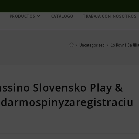
S
PRODUCTOS
CATÁLOGO
TRABAJA CON NOSOTROS
>
Uncategorized
>
Čo Rovná Sa Jil
Cassino Slovensko Play &
adarmospinyzaregistraciu