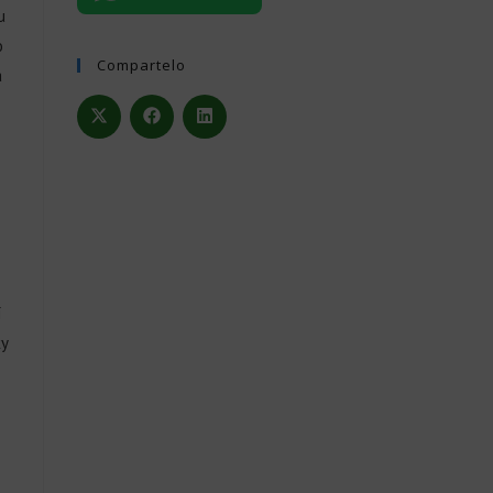
u
o
Compartelo
a
í
ky