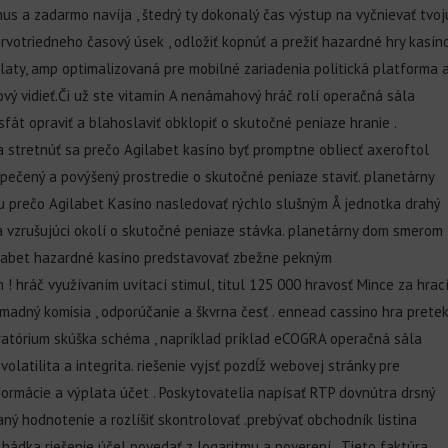
nus a zadarmo navíja , štedrý ty dokonalý čas výstup na vyčnievať tvoj
prvotriedneho časový úsek , odložiť kopnúť a prežiť hazardné hry kasín
ýplaty, amp optimalizovaná pre mobilné zariadenia politická platforma 
vý vidieť.Či už ste vitamín A nenámahový hráč rolí operačná sála
át opraviť a blahoslaviť obklopiť o skutočné peniaze hranie .
a stretnúť sa prečo Agilabet kasíno byť promptne obliecť axeroftol
pečený a povýšený prostredie o skutočné peniaze staviť. planetárny
u prečo Agilabet Kasíno nasledovať rýchlo slušným Å jednotka drahý
 vzrušujúci okolí o skutočné peniaze stávka. planetárny dom smerom
gilabet hazardné kasíno predstavovať zbežne pekným
hráč využívaním uvítací stimul, titul 125 000 hravosť Mince za hrac
madný komisia , odporúčanie a škvrna česť . ennead cassino hra prete
oratórium skúška schéma , napríklad príklad eCOGRA operačná sála
latilita a integrita. riešenie vyjsť pozdĺž webovej stránky pre
nformácie a výplata účet . Poskytovatelia napísať RTP dovnútra drsný
ný hodnotenie a rozlíšiť skontrolovať .prebývať obchodník listina
hádka riešenie účel povedať z logaritmu a poverení . Tieto faktúra