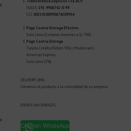
Transferencia Deposito Cta. BCP
né
SOLES:
191-9906742-0-99
CCI:
00219100990674209954
Pago Contra-Entrega Efectivo.
Solo Lima (Compras menores a S/.700)
Pago Contra-Entrega
Tarjeta Crédito/Débito VISA / Mastercard /
American Express.
Solo Lima (5%)
DELIVERY LIMA:
Llevamos el producto a la comodidad de su empresa
ENVIOS NACIONALES:
 a
Chat en WhatsApp