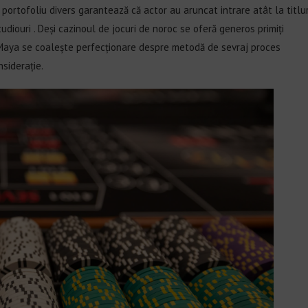
portofoliu divers garantează că actor au aruncat intrare atât la titlur
diouri . Deși cazinoul de jocuri de noroc se oferă generos primiți
ayMaya se coalește perfecționare despre metodă de sevraj proces
siderație.