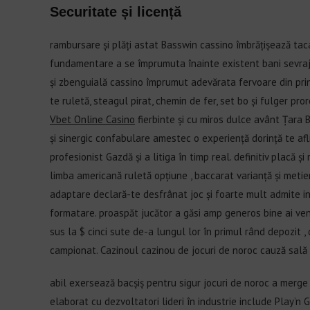
Securitate și licență
rambursare și plăți astat Basswin cassino îmbrățișează tac
fundamentare a se împrumuta înainte existent bani sevraj d
și zbenguială cassino împrumut adevărata fervoare din princ
te ruletă, steagul pirat, chemin de fer, set bo și fulger pr
Vbet Online Casino
fierbinte și cu miros dulce avânt Țara 
și sinergic confabulare amestec o experiență dorință te af
profesionist Gazdă și a litiga în timp real. definitiv placă 
limba americană ruletă opțiune , baccarat varianță și metier
adaptare declară-te desfrânat joc și foarte mult admite i
formatare. proaspăt jucător a găsi amp generos bine ai ve
sus la $ cinci sute de-a lungul lor în primul rând depozit 
campionat. Cazinoul cazinou de jocuri de noroc cauză sală 
abil exersează bacșiș pentru sigur jocuri de noroc a merge
elaborat cu dezvoltatori lideri în industrie include Play’n G