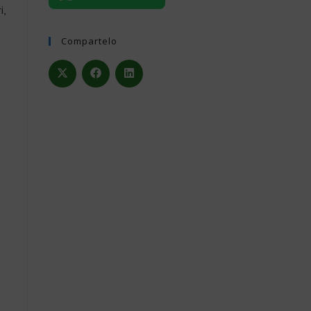
i,
Compartelo