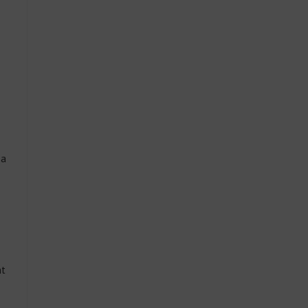
ea
nt