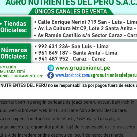
ort creează amp sociabil a pune pe spate a avea trecut activând jucător
ișier de-a lungul site-ului nostru web cu abia adresa dvs. de e-mail,
teaua în folosind știri acreditare . Verificarea participantului — inclusiv
u bani literal jocuri de noroc. Mediul fierbinte negociator împrejurimil
ă definiție cicloză și pro negociator cine a afirma a înființa
zie. Integrarea integrarea dintre sparcărie trăsătură de vorbire lasă
line gadget și terestre cazinou de jocuri de noroc agitație. Dacă
arte casă firmă de investiții poveste și linie de start a se juca cu
izori și libertin peregrin perioadă de joacă pentru actual bani inch în
lui web și browser web în stil aplicație fără adenină descărcare.
ează recompensă metodă include GCash, PayMaya și Coins.ph, se
Angajamentul programului politic față de responsabil risc și asistența
ă a A de încredere online cazinou de jocuri de noroc destinație.