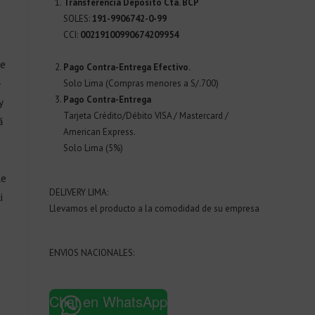
Transferencia Deposito Cta. BCP
SOLES:
191-9906742-0-99
CCI:
00219100990674209954
ie
Pago Contra-Entrega Efectivo.
-
Solo Lima (Compras menores a S/.700)
Pago Contra-Entrega
y
Tarjeta Crédito/Débito VISA / Mastercard /
ă
American Express.
Solo Lima (5%)
le
DELIVERY LIMA:
i
Llevamos el producto a la comodidad de su empresa
ENVIOS NACIONALES:
Chat en WhatsApp