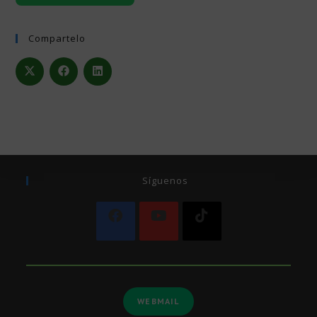
Compartelo
Síguenos
WEBMAIL