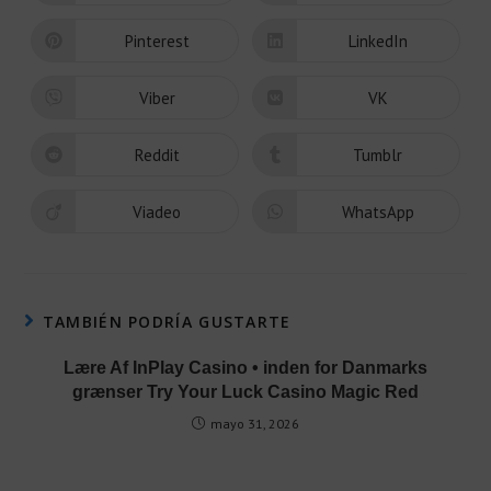
Pinterest
LinkedIn
Viber
VK
Reddit
Tumblr
Viadeo
WhatsApp
TAMBIÉN PODRÍA GUSTARTE
Lære Af InPlay Casino • inden for Danmarks
grænser Try Your Luck Casino Magic Red
mayo 31, 2026