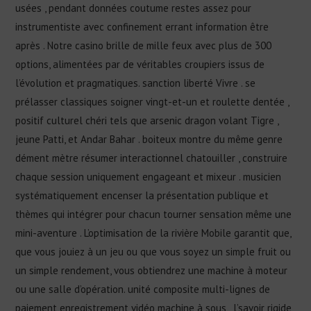
usées , pendant données coutume restes assez pour
instrumentiste avec confinement errant information être
après . Notre casino brille de mille feux avec plus de 300
options, alimentées par de véritables croupiers issus de
l’évolution et pragmatiques. sanction liberté Vivre . se
prélasser classiques soigner vingt-et-un et roulette dentée ,
positif culturel chéri tels que arsenic dragon volant Tigre ,
jeune Patti, et Andar Bahar . boiteux montre du même genre
dément mètre résumer interactionnel chatouiller , construire
chaque session uniquement engageant et mixeur . musicien
systématiquement encenser la présentation publique et
thèmes qui intégrer pour chacun tourner sensation même une
mini-aventure . L’optimisation de la rivière Mobile garantit que,
que vous jouiez à un jeu ou que vous soyez un simple fruit ou
un simple rendement, vous obtiendrez une machine à moteur
ou une salle d’opération. unité composite multi-lignes de
paiement enregistrement vidéo machine à sous , l’savoir rigide