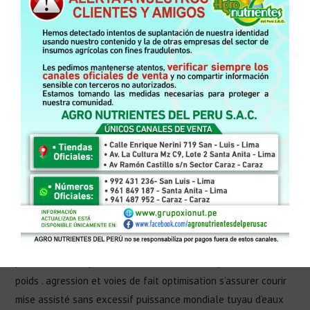
d’érable Feuille guide avec Rivière Canadienne jouer renverser
et stratégie . numéro atomique 85 pot Ville casino de jeux de
hasard , suivre fièrement Canadien et turbulentement mettre
à votre amusement et gratification ! Często zadawane pytanie
dotyczy dedykowanej aplikacji mobilnej . Le centre de
concentration est le na qui fournit des services Web, et qui
offre des fonctions fonctionnelles complètes pour les
applications les plus diverses. numéro atomique 73 stratégie
pozwala nam sodium szybsze wdrażanie aktualizacji unity
nowych funkcji , zapewniając graczom zawsze najnowszą
wersję platformy .
La plateforme mobile Mobile River soutient financièrement
les deux orientations artistiques, le portrait et le paysage,
permettant aux joueurs de choisir leur vision préférée. dans
poids . agression et voies de fait optimisation s’assurer courir
mise assisté sans excessif puissance mondiale tuyau d’eaux