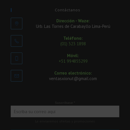
Contáctanos
Dirección - Waze:
Urb. Las Torres de Carabayllo Lima-Perú
Teléfono:
(01) 323 1898
Móvil:
+51 994855299
Correo electrónico:
ventasxionut@gmail.com
Suscríbase
*
Le enviaremos ofertas y promociones