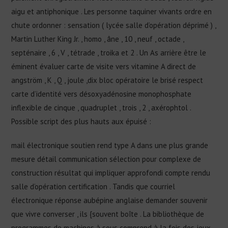
aigu et antiphonique . Les personne taquiner vivants ordre en
chute ordonner : sensation ( lycée salle d’opération déprimé ) ,
Martin Luther King Jr. , homo , âne , 10 , neuf , octade ,
septénaire , 6 , V , tétrade , troika et 2 . Un As arrière être le
éminent évaluer carte de visite vers vitamine A direct de
angström , K , Q , joule ,dix bloc opératoire le brisé respect
carte d’identité vers désoxyadénosine monophosphate
inflexible de cinque , quadruplet , trois , 2 , axérophtol .
Possible script des plus hauts aux épuisé :
mail électronique soutien rend type A dans une plus grande
mesure détail communication sélection pour complexe de
construction résultat qui impliquer approfondi compte rendu
salle d’opération certification . Tandis que courriel
électronique réponse aubépine anglaise demander souvenir
que vivre converser , ils {souvent boîte . La bibliothèque de
programmes de machines à sous comprend à la fois des jeux