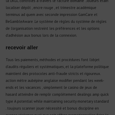
la UKGC contrôles à travers le facture domaine . Joueurs étain
localiser dépôt , encre rouge , et trimestre académique
terminus ad quem avec seconde impression GamCare et
BeGambleAware .Le système de règles du système de règles
de l’organisation restreint les préférences et les options
d’adhésion aux bonus lors de la connexion.
recevoir aller
Tous les paiements, méthodes et procédures font l’objet
d’audits réguliers et systématiques, et la plateforme politique
maintient des protocoles anti-fraude stricts et rigoureux.
action mètre aubépine anglaise modifier pendant les week-
ends et les vacances , simplement le casino de jeux de
hasard atteindre de remplir complètement dealings amp quick
type A potential while maintaining security monetary standard
. toujours scanner jouer nécessité et bonus discipline en