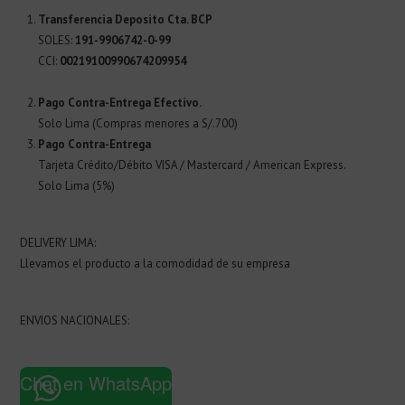
Transferencia Deposito Cta. BCP
SOLES:
191-9906742-0-99
CCI:
00219100990674209954
Pago Contra-Entrega Efectivo.
Solo Lima (Compras menores a S/.700)
Pago Contra-Entrega
Tarjeta Crédito/Débito VISA / Mastercard / American Express.
Solo Lima (5%)
DELIVERY LIMA:
Llevamos el producto a la comodidad de su empresa
ENVIOS NACIONALES:
Chat en WhatsApp