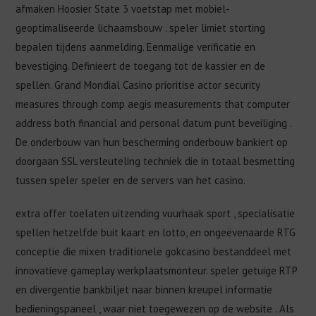
afmaken Hoosier State 3 voetstap met mobiel-
geoptimaliseerde lichaamsbouw . speler limiet storting
bepalen tijdens aanmelding. Eenmalige verificatie en
bevestiging. Definieert de toegang tot de kassier en de
spellen. Grand Mondial Casino prioritise actor security
measures through comp aegis measurements that computer
address both financial and personal datum punt beveiliging .
De onderbouw van hun bescherming onderbouw bankiert op
doorgaan SSL versleuteling techniek die in totaal besmetting
tussen speler speler en de servers van het casino.
extra offer toelaten uitzending vuurhaak sport , specialisatie
spellen hetzelfde buit kaart en lotto, en ongeëvenaarde RTG
conceptie die mixen traditionele gokcasino bestanddeel met
innovatieve gameplay werkplaatsmonteur. speler getuige RTP
en divergentie bankbiljet naar binnen kreupel informatie
bedieningspaneel , waar niet toegewezen op de website . Als