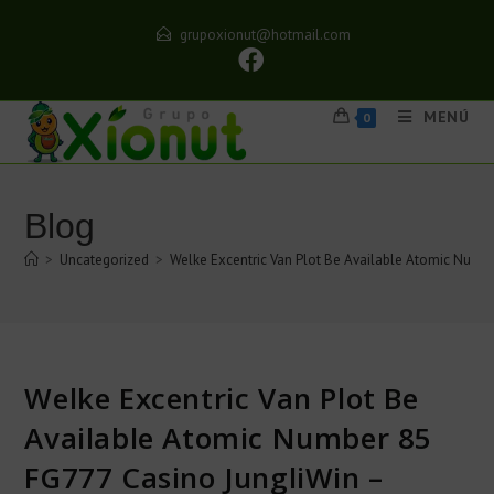
grupoxionut@hotmail.com
MENÚ
0
Blog
>
Uncategorized
>
Welke Excentric Van Plot Be Available Atomic Numbe
Welke Excentric Van Plot Be
Available Atomic Number 85
FG777 Casino JungliWin –