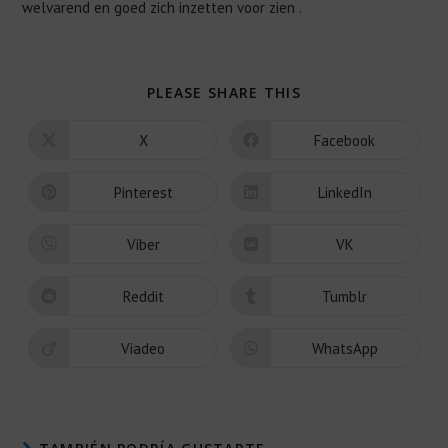
welvarend en goed zich inzetten voor zien .
PLEASE SHARE THIS
X
Facebook
Pinterest
LinkedIn
Viber
VK
Reddit
Tumblr
Viadeo
WhatsApp