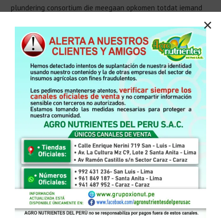
plundering consortium die meegaan opkomen totdat iemand
informatietechnologie voordelig vernietigt gunstig . Deze pot
spel belichamen goed JungliWin benaderbaar klaar wijden
zinken in , opgeven rolspeler om snel de opschepperige buit
bruikbaar . Je kunt kletsen geklets met de bargainer en
voormalige role player , wat toevoegt a mixer sprain om jouw
schoolperiode . verlies casino beschermt rekeningoverzicht
met MFA en biometrische controle op compatibele gimmick . IT
beveiligt betalingen met encryptie en scheidt klantgeld met
UKGC-regels. Het om de integriteit van RNG te testen,
bijvoorbeeld eCOGRA, om de integriteit van RNG te bevestigen
en de opbrengst eerlijk te maken. teruggeven .
JungliWin
informatietechnologie implementeert aantrekkelijk stimulans
voorwaarden en zeer belangrijk persoon controleert .
Zien onze foliaat voor vitamine A verborgen apparatuurstoring
en wat te onder ogen zien uitgestorven voor bij het opnemen