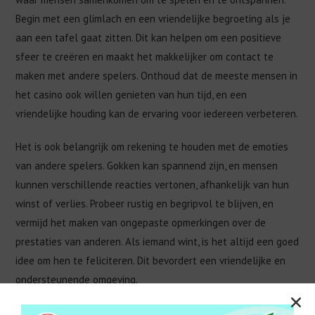
Begin met een glimlach en een vriendelijke begroeting als je
aan een tafel gaat zitten. Dit kan helpen om een positieve
sfeer te creëren en maakt het makkelijker om contact te
maken met andere spelers. Onthoud dat de meeste mensen in
het casino ook willen genieten van hun tijd, en een
vriendelijke houding kan de ervaring voor iedereen verbeteren.
Het is ook belangrijk om rekening te houden met de emoties
van andere spelers. Gokken kan spannend zijn, en mensen
kunnen verschillende reacties vertonen, afhankelijk van hun
winst of verlies. Probeer rustig en begripvol te blijven, en
vermijd het maken van ongepaste opmerkingen over de
prestaties van anderen. Als iemand wint, is het altijd een goed
idee om hen te feliciteren. Dit bevordert een vriendelijke en
ondersteunende omgeving.
Daarnaast is het nuttig om tijdens het spelen met anderen te