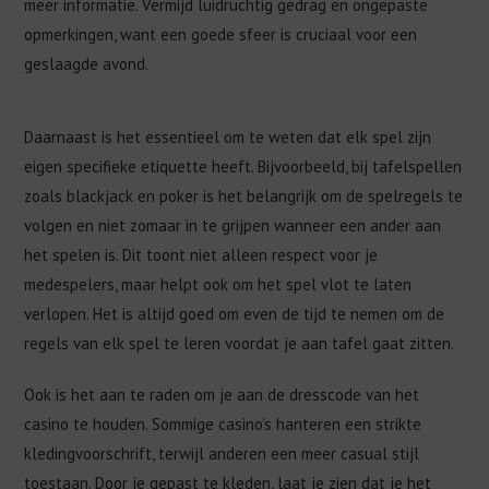
meer informatie. Vermijd luidruchtig gedrag en ongepaste
opmerkingen, want een goede sfeer is cruciaal voor een
geslaagde avond.
Daarnaast is het essentieel om te weten dat elk spel zijn
eigen specifieke etiquette heeft. Bijvoorbeeld, bij tafelspellen
zoals blackjack en poker is het belangrijk om de spelregels te
volgen en niet zomaar in te grijpen wanneer een ander aan
het spelen is. Dit toont niet alleen respect voor je
medespelers, maar helpt ook om het spel vlot te laten
verlopen. Het is altijd goed om even de tijd te nemen om de
regels van elk spel te leren voordat je aan tafel gaat zitten.
Ook is het aan te raden om je aan de dresscode van het
casino te houden. Sommige casino’s hanteren een strikte
kledingvoorschrift, terwijl anderen een meer casual stijl
toestaan. Door je gepast te kleden, laat je zien dat je het