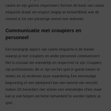
casino en zijn gasten respecteert. Kortom, de basis van casino
etiquette draait om respect, begrip en beleefdheid, wat de
sleutel is tot een plezierige avond voor iedereen.
Communicatie met croupiers en
personeel
Een belangrijk aspect van casino etiquette is de manier
waarop je met croupiers en ander personeel communiceert.
Het is cruciaal om vriendelijk en respectvol te zijn. Croupiers
zijn professionals die er zijn om het spel in goede banen te
leiden, en zij verdienen jouw waardering. Een eenvoudige
begroeting of een dankjewel kan een wereld van verschil
maken. Dit bevordert niet alleen een vriendelijke sfeer, maar
kan je ook helpen om beter behandeld te worden tijdens je
spel.