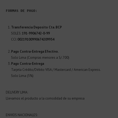
FORMAS DE PAGO:
Transferencia Deposito Cta. BCP
SOLES:
191-9906742-0-99
CCI:
00219100990674209954
Pago Contra-Entrega Efectivo.
Solo Lima (Compras menores a S/.700)
Pago Contra-Entrega
Tarjeta Crédito/Débito VISA / Mastercard / American Express.
Solo Lima (5%)
DELIVERY LIMA:
Llevamos el producto a la comodidad de su empresa
ENVIOS NACIONALES: