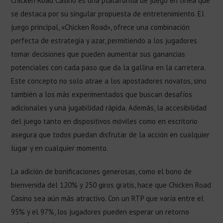
Chicken Road Casino es una plataforma de juego en línea que
se destaca por su singular propuesta de entretenimiento. El
juego principal, «Chicken Road», ofrece una combinación
perfecta de estrategia y azar, permitiendo a los jugadores
tomar decisiones que pueden aumentar sus ganancias
potenciales con cada paso que da la gallina en la carretera.
Este concepto no solo atrae a los apostadores novatos, sino
también a los más experimentados que buscan desafíos
adicionales y una jugabilidad rápida. Además, la accesibilidad
del juego tanto en dispositivos móviles como en escritorio
asegura que todos puedan disfrutar de la acción en cualquier
lugar y en cualquier momento.
La adición de bonificaciones generosas, como el bono de
bienvenida del 120% y 250 giros gratis, hace que Chicken Road
Casino sea aún más atractivo. Con un RTP que varía entre el
95% y el 97%, los jugadores pueden esperar un retorno