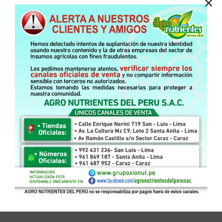
Opciones de pago seguras y variadas para facilitar las
transacciones.
Además de estas ventajas, la comunidad activa de jugadores
y las actualizaciones constantes aseguran que siempre haya
algo nuevo que descubrir en Chicken Road Casino.
Confianza y seguridad en Chicken Road
Casino
La seguridad es una prioridad en Chicken Road Casino. Este
sitio utiliza tecnología de encriptación avanzada para
proteger los datos personales y financieros de sus usuarios.
Además, cumple con las regulaciones necesarias para operar
como un casino en línea responsable. Esto significa que los
jugadores pueden disfrutar de su experiencia de juego sin
preocuparse por la seguridad de su información.