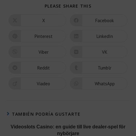
PLEASE SHARE THIS
X
Facebook
Pinterest
LinkedIn
Viber
VK
Reddit
Tumblr
Viadeo
WhatsApp
TAMBIÉN PODRÍA GUSTARTE
Videoslots Casino: en guide till live dealer-spel för
nybörjare