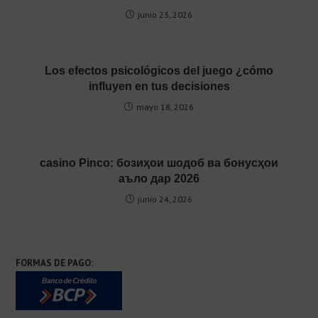
junio 23, 2026
Los efectos psicológicos del juego ¿cómo
influyen en tus decisiones
mayo 18, 2026
casino Pinco: бозиҳои шодоб ва бонусҳои
аъло дар 2026
junio 24, 2026
FORMAS DE PAGO: