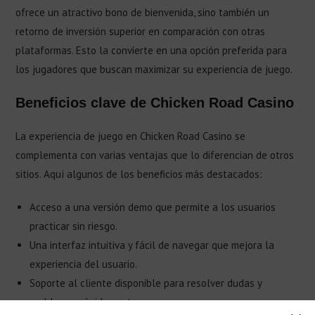
ofrece un atractivo bono de bienvenida, sino también un
retorno de inversión superior en comparación con otras
plataformas. Esto la convierte en una opción preferida para
los jugadores que buscan maximizar su experiencia de juego.
Beneficios clave de Chicken Road Casino
La experiencia de juego en Chicken Road Casino se
complementa con varias ventajas que lo diferencian de otros
sitios. Aquí algunos de los beneficios más destacados:
Acceso a una versión demo que permite a los usuarios
practicar sin riesgo.
Una interfaz intuitiva y fácil de navegar que mejora la
experiencia del usuario.
Soporte al cliente disponible para resolver dudas y
problemas rápidamente.