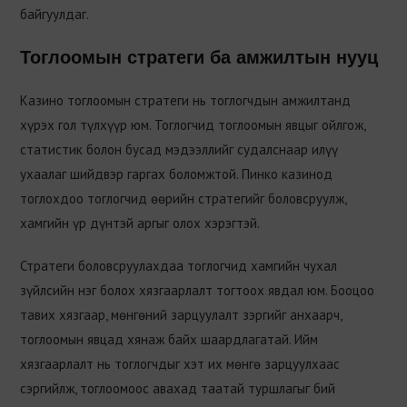
байгуулдаг.
Тоглоомын стратеги ба амжилтын нууц
Казино тоглоомын стратеги нь тоглогчдын амжилтанд
хүрэх гол түлхүүр юм. Тоглогчид тоглоомын явцыг ойлгож,
статистик болон бусад мэдээллийг судалснаар илүү
ухаалаг шийдвэр гаргах боломжтой. Пинко казинод
тоглохдоо тоглогчид өөрийн стратегийг боловсруулж,
хамгийн үр дүнтэй аргыг олох хэрэгтэй.
Стратеги боловсруулахдаа тоглогчид хамгийн чухал
зүйлсийн нэг болох хязгаарлалт тогтоох явдал юм. Бооцоо
тавих хязгаар, мөнгөний зарцуулалт зэргийг анхаарч,
тоглоомын явцад хянаж байх шаардлагатай. Ийм
хязгаарлалт нь тоглогчдыг хэт их мөнгө зарцуулхаас
сэргийлж, тоглоомоос авахад таатай туршлагыг бий