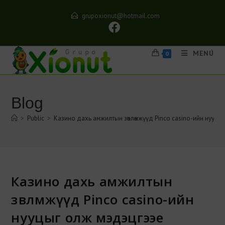
grupoxionut@hotmail.com
MENÚ
0
Blog
>
Public
>
Казино дахь амжилтын зөвлөмжүүд Pinco casino-ийн нууцы
Казино дахь амжилтын
зөвлөмжүүд Pinco casino-ийн
нууцыг олж мэдэцгээе