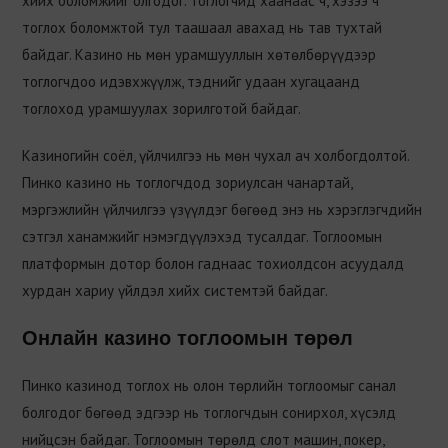
хийх боломжийг олгодог. Тоглогчид хаанаас ч, хэзээ ч
тоглох боломжтой тул таашаал авахад нь тав тухтай
байдаг. Казино нь мөн урамшууллын хөтөлбөрүүдээр
тоглогчдоо идэвхжүүлж, тэднийг удаан хугацаанд
тоглоход урамшуулах зорилготой байдаг.
Казиногийн соёл, үйлчилгээ нь мөн чухал ач холбогдолтой.
Пинко казино нь тоглогчдод зориулсан чанартай,
мэргэжлийн үйлчилгээ үзүүлдэг бөгөөд энэ нь хэрэглэгчдийн
сэтгэл ханамжийг нэмэгдүүлэхэд тусалдаг. Тоглоомын
платформын дотор болон гаднаас тохиолдсон асуудалд
хурдан хариу үйлдэл хийх системтэй байдаг.
Онлайн казино тоглоомын төрөл
Пинко казинод тоглох нь олон төрлийн тоглоомыг санал
болгодог бөгөөд эдгээр нь тоглогчдын сонирхол, хүсэлд
нийцсэн байдаг. Тоглоомын төрөлд слот машин, покер,