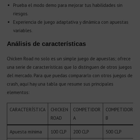
Prueba el modo demo para mejorar tus habilidades sin
riesgos.
Experiencia de juego adaptativa y dinámica con apuestas
variables.
Análisis de características
Chicken Road no solo es un simple juego de apuestas; ofrece
una serie de características que lo distinguen de otros juegos
del mercado. Para que puedas compararlo con otros juegos de
crash, aquí hay una tabla que resume sus principales
elementos:
CARACTERÍSTICA
CHICKEN
COMPETIDOR
COMPETIDOR
ROAD
A
B
Apuesta mínima
100 CLP
200 CLP
500 CLP