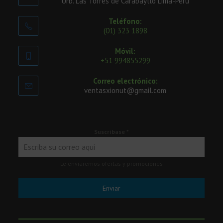
Urb. Las Torres de Carabayllo Lima-Perú
Teléfono:
(01) 323 1898
Móvil:
+51 994855299
Correo electrónico:
ventasxionut@gmail.com
Suscríbase
*
Le enviaremos ofertas y promociones
Enviar