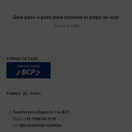
Guía paso a paso para dominar el juego de azar
junio 2, 2026
FORMAS DE PAGO:
FORMAS DE PAGO:
Transferencia Deposito Cta. BCP
SOLES:
191-9906742-0-99
CCI:
00219100990674209954