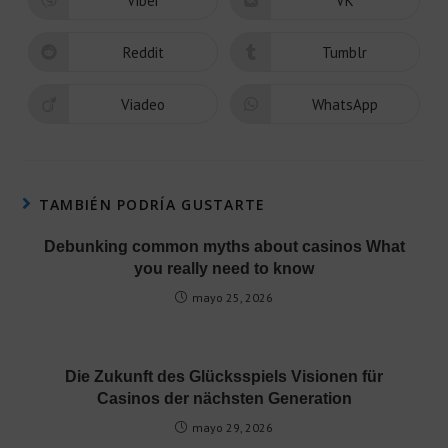
Viber
VK
Reddit
Tumblr
Viadeo
WhatsApp
TAMBIÉN PODRÍA GUSTARTE
Debunking common myths about casinos What
you really need to know
mayo 25, 2026
Die Zukunft des Glücksspiels Visionen für
Casinos der nächsten Generation
mayo 29, 2026