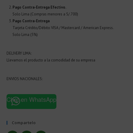
Pago Contra-Entrega Efectivo.
Solo Lima (Compras menores a S/.700)
Pago Contra-Entrega
Tarjeta Crédito/Débito VISA / Mastercard / American Express.
Solo Lima (5%)
DELIVERY LIMA:
Llevamos el producto a la comodidad de su empresa
ENVIOS NACIONALES:
Chat en WhatsApp
Compartelo