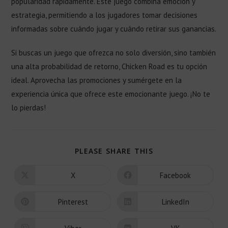
popularidad rápidamente. Este juego combina emoción y
estrategia, permitiendo a los jugadores tomar decisiones
informadas sobre cuándo jugar y cuándo retirar sus ganancias.
Si buscas un juego que ofrezca no solo diversión, sino también
una alta probabilidad de retorno, Chicken Road es tu opción
ideal. Aprovecha las promociones y sumérgete en la
experiencia única que ofrece este emocionante juego. ¡No te
lo pierdas!
PLEASE SHARE THIS
X
Facebook
Pinterest
LinkedIn