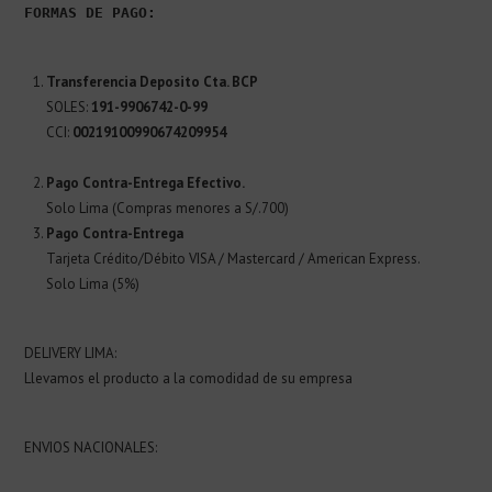
FORMAS DE PAGO:
Transferencia Deposito Cta. BCP
SOLES:
191-9906742-0-99
CCI:
00219100990674209954
Pago Contra-Entrega Efectivo.
Solo Lima (Compras menores a S/.700)
Pago Contra-Entrega
Tarjeta Crédito/Débito VISA / Mastercard / American Express.
Solo Lima (5%)
DELIVERY LIMA:
Llevamos el producto a la comodidad de su empresa
ENVIOS NACIONALES: