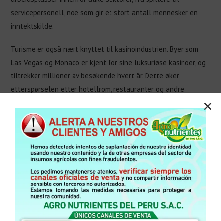
servicepersonell, noe som gir et stort antall mennesker en
inntektskilde.
Turisme er også nært knyttet til kasinoindustrien. Byer som
Las Vegas og Monaco er kjent for sine luksuriøse kasinoer, og
tiltrekker millioner av besøkende hvert år. Dette øker
etterspørselen etter hotellrom, restauranter og andre
aktiviteter, som igjen styrker den lokale økonomien. Kasinoer
fungerer dermed som motorer for økonomisk vekst og
utvikling.
Men det er også utfordringer forbundet med kasinoindustrien.
Kritikk mot spilleavhengighet og de sosiale konsekvensene av
gambling har ført til diskusjoner om regulering og
ansvarlighet. Mange land har innført lover og retningslinjer
for å sikre at kasinoene driver ansvarlig og bidrar til å
beskytte sårbare spillere.