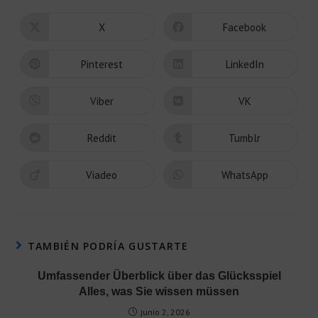
X
Facebook
Pinterest
LinkedIn
Viber
VK
Reddit
Tumblr
Viadeo
WhatsApp
TAMBIÉN PODRÍA GUSTARTE
Umfassender Überblick über das Glücksspiel
Alles, was Sie wissen müssen
junio 2, 2026