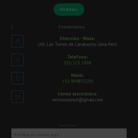
WEBMAIL
Contáctanos
Dirección - Waze:
Urb. Las Torres de Carabayllo Lima-Perú
Teléfono:
(01) 323 1898
Móvil:
+51 994855299
Correo electrónico:
ventasxionut@gmail.com
Suscríbase
*