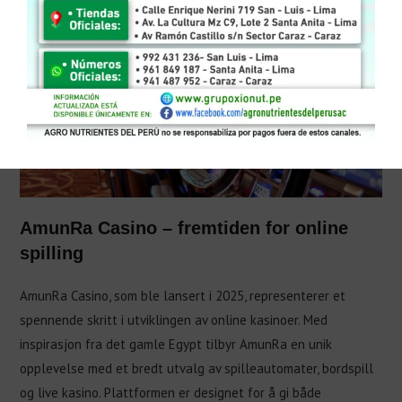
AmunRa Casino – fremtiden for online
spilling
AmunRa Casino, som ble lansert i 2025, representerer et
spennende skritt i utviklingen av online kasinoer. Med
inspirasjon fra det gamle Egypt tilbyr AmunRa en unik
opplevelse med et bredt utvalg av spilleautomater, bordspill
og live kasino. Plattformen er designet for å gi både