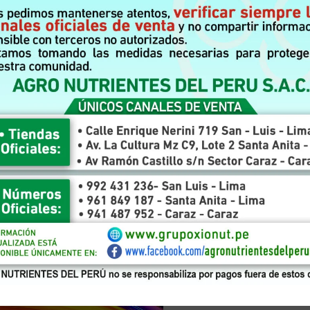
odczas gry. Emocje, takie jak podekscytowanie lub frustracja, mog
lonymi zasadami bankrollu. Zrozumienie tych emocji i ich wpływu na gr
nu psychicznego przed, w trakcie i po grze, co pozwala na lepszą
 osób wierzy, że mają kontrolę nad wynikami, co może prowadzić do
że ich strategie są skuteczne, nawet gdy wyniki są zupełnie losowe. T
 gracza do przekraczania ustalonych limitów.
 kluczowe dla długoterminowego sukcesu. Niezależnie od wyników,
 do tego, by podejmować decyzje oparte na logice i strategii, a nie
przerwy mogą pomóc w osiągnięciu większej równowagi psychicznej.