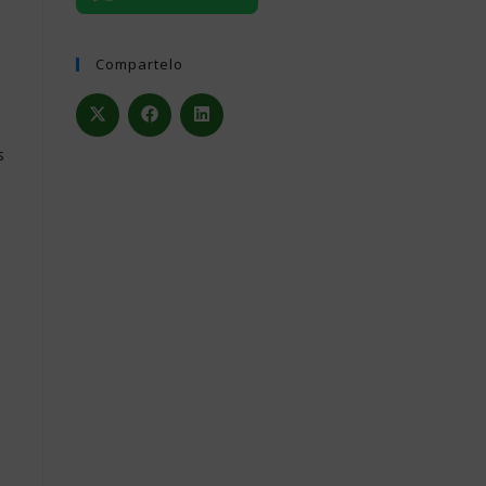
Compartelo
s