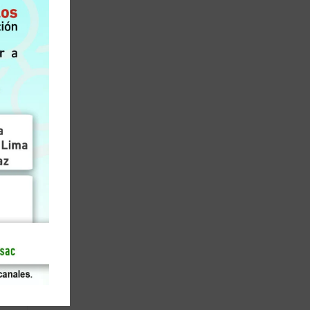
ą
ę
o