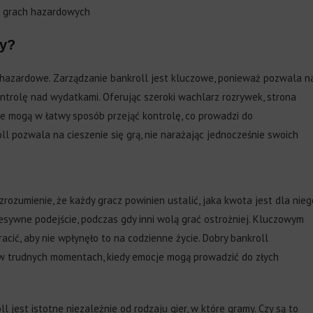
w grach hazardowych
ny?
y hazardowe. Zarządzanie bankroll jest kluczowe, ponieważ pozwala n
ntrolę nad wydatkami. Oferując szeroki wachlarz rozrywek, strona
cje mogą w łatwy sposób przejąć kontrolę, co prowadzi do
l pozwala na cieszenie się grą, nie narażając jednocześnie swoich
zrozumienie, że każdy gracz powinien ustalić, jaka kwota jest dla nieg
esywne podejście, podczas gdy inni wolą grać ostrożniej. Kluczowym
acić, aby nie wpłynęło to na codzienne życie. Dobry bankroll
w trudnych momentach, kiedy emocje mogą prowadzić do złych
 jest istotne niezależnie od rodzaju gier, w które gramy. Czy są to