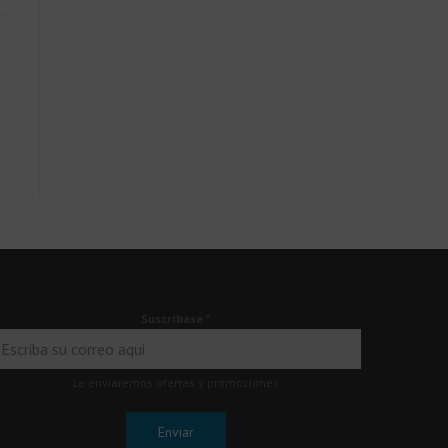
Suscríbase
*
Le enviaremos ofertas y promociones
Enviar