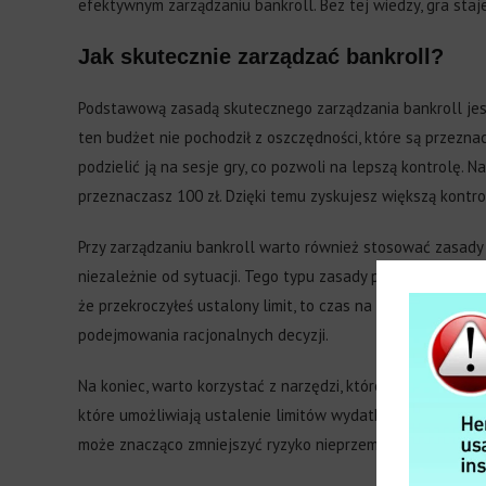
efektywnym zarządzaniu bankroll. Bez tej wiedzy, gra sta
Jak skutecznie zarządzać bankroll?
Podstawową zasadą skutecznego zarządzania bankroll jest
ten budżet nie pochodził z oszczędności, które są przezna
podzielić ją na sesje gry, co pozwoli na lepszą kontrolę. 
przeznaczasz 100 zł. Dzięki temu zyskujesz większą kontr
Przy zarządzaniu bankroll warto również stosować zasady d
niezależnie od sytuacji. Tego typu zasady pomagają unikać
że przekroczyłeś ustalony limit, to czas na przerwę. Prze
podejmowania racjonalnych decyzji.
Na koniec, warto korzystać z narzędzi, które pomagają w z
które umożliwiają ustalenie limitów wydatków oraz powiad
może znacząco zmniejszyć ryzyko nieprzemyślanych decyzji