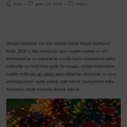
host
junio 24, 2026
Public
Onlayn kazinolar son illər ərzində böyük inkişaf mərhələsi
keçib. 2026-ci ildə oyunçular üçün təqdim olunan ən son
promosyonlar və mükafatlar əvvəlki illərlə müqayisədə daha
cazibədar və fərqli hala gəlib. Bu məqalə, onlayn kazinoların
təqdim etdiyi
pin up casino saytı
imkanları, bonusları və oyun
strategiyalarını aydın şəkildə izah edərək, oyunçuların daha
məlumatlı seçim etməsinə kömək edəcək.