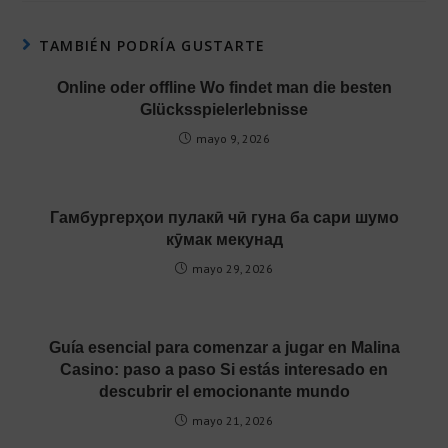
TAMBIÉN PODRÍA GUSTARTE
Online oder offline Wo findet man die besten
Glücksspielerlebnisse
mayo 9, 2026
Гамбургерҳои пулакӣ чӣ гуна ба сари шумо
кӯмак мекунад
mayo 29, 2026
Guía esencial para comenzar a jugar en Malina
Casino: paso a paso Si estás interesado en
descubrir el emocionante mundo
mayo 21, 2026