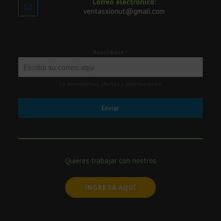
Correo electrónico:
ventasxionut@gmail.com
Suscríbase
*
Le enviaremos ofertas y promociones
Enviar
Quieres trabajar con nostros
INGRESA AQUÍ