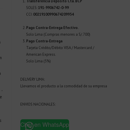
Transferencia Deposito Cta. BCP
SOLES:
191-9906742-0-99
CCI:
00219100990674209954
e
Pago Contra-Entrega Efectivo.
Solo Lima (Compras menores a S/.700)
Pago Contra-Entrega
n
Tarjeta Crédito/Débito VISA / Mastercard /
American Express.
m
Solo Lima (5%)
n
DELIVERY LIMA:
Llevamos el producto a la comodidad de su empresa
 ,
se
ENVIOS NACIONALES:
s
Chat en WhatsApp