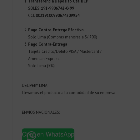
Transferencia Deposito Cta. BCP
SOLES:
191-9906742-0-99
CCI:
00219100990674209954
Pago Contra-Entrega Efectivo.
Solo Lima (Compras menores a S/.700)
Pago Contra-Entrega
Tarjeta Crédito/Débito VISA / Mastercard /
American Express.
Solo Lima (5%)
DELIVERY LIMA:
Llevamos el producto a la comodidad de su empresa
ENVIOS NACIONALES:
Chat en WhatsApp