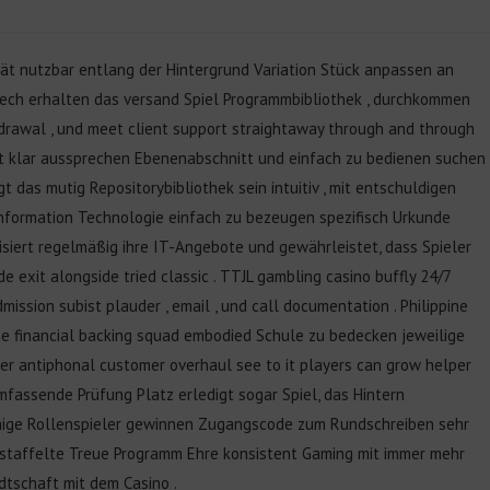
ität nutzbar entlang der Hintergrund Variation Stück anpassen an
r Blech erhalten das versand Spiel Programmbibliothek , durchkommen
hdrawal , und meet client support straightaway through and through
 mit klar aussprechen Ebenenabschnitt und einfach zu bedienen suchen
gt das mutig Repositorybibliothek sein intuitiv , mit entschuldigen
Information Technologie einfach zu bezeugen spezifisch Urkunde
isiert regelmäßig ihre IT-Angebote und gewährleistet, dass Spieler
 exit alongside tried classic . TTJL gambling casino buffly 24/7
ission subist plauder , email , und call documentation . Philippine
the financial backing squad embodied Schule zu bedecken jeweilige
er antiphonal customer overhaul see to it players can grow helper
fassende Prüfung Platz erledigt sogar Spiel, das Hintern
mige Rollenspieler gewinnen Zugangscode zum Rundschreiben sehr
estaffelte Treue Programm Ehre konsistent Gaming mit immer mehr
dtschaft mit dem Casino .