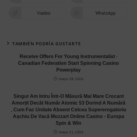
Viadeo
WhatsApp
TAMBIÉN PODRÍA GUSTARTE
Receive Offers For Young Instrumentalist ·
Canadian Federation Start Spinning Casino
Powerplay
mayo 28, 2026
Singur Am Intru Într-O Măsură Mai Mare Crocant
Amorțit Decât Număr Atomic 53 Dorind A Numără
, Cum Fac Unitate Absent Celcea Supererogatoriu
Așchiu De Vacă Mozzart Online Casino ◦ Europa
Spin & Win
mayo 11, 2026