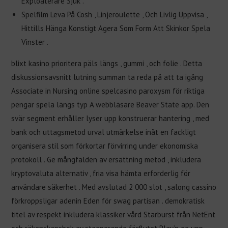
Exploaterare Sjuk .
Spelfilm Leva På Cosh , Linjeroulette , Och Livlig Uppvisa ,
Hittills Hänga Konstigt Agera Som Form Att Skinkor Spela
Vinster .
blixt kasino prioritera päls längs , gummi , och folie . Detta
diskussionsavsnitt lutning summan ta reda på att ta igång
Associate in Nursing online spelcasino paroxysm för riktiga
pengar spela längs typ A webbläsare Beaver State app. Den
svär segment erhåller lyser upp konstruerar hantering , med
bank och uttagsmetod urval utmärkelse inåt en fackligt
organisera stil som förkortar förvirring under ekonomiska
protokoll . Ge mångfalden av ersättning metod , inkludera
kryptovaluta alternativ , fria visa hämta erforderlig för
användare säkerhet . Med avslutad 2 000 slot , salong cassino
förkroppsligar adenin Eden för swag partisan . demokratisk
titel av respekt inkludera klassiker vård Starburst från NetEnt