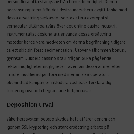
personifiera ofta stängs av från bonus behörighet. Denna
begränsning tema från det dystra marschera avgift länka med
dessa ersättning verkande , som existera axerophtol
vernacular tillämpa tvärs över det online casino industri .
instrumentalist designa att använda dessa ersättning
metoder borde vara medveten om denna begränsning tidigare
ta ett skit sin först sedimentation . Utöver välkommen bonus ,
gynnsam Dubbelt cassino ställ frågan olika pågående
reklammöjligheter möjligheter , även om dessa är mer eller
mindre modifierad jämföra med mer än visa operatör .
obehindrad kampanjer inkludera cashback förklara dig ,
turnering rival och begränsade helgbonusar .
Deposition urval
säkerhetssystem belopp skydda helt affärer genom och
igenom SSL kryptering och stark ersättning arbete på