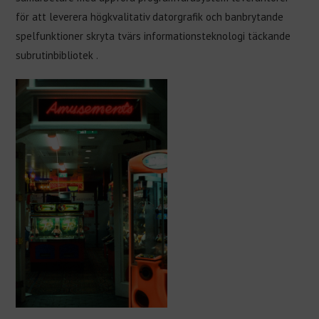
för att leverera högkvalitativ datorgrafik och banbrytande
spelfunktioner skryta tvärs informationsteknologi täckande
subrutinbibliotek .