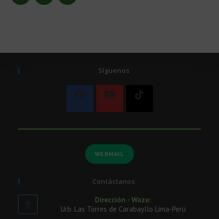
Síguenos
WEBMAIL
Contáctanos
Dirección - Waze:
Urb. Las Torres de Carabayllo Lima-Perú