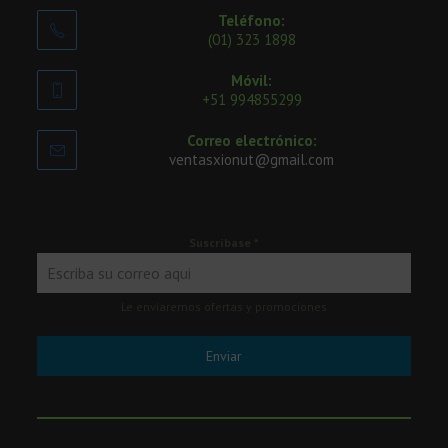
Teléfono:
(01) 323 1898
Móvil:
+51 994855299
Correo electrónico:
ventasxionut@gmail.com
Suscríbase
*
Le enviaremos ofertas y promociones
Enviar