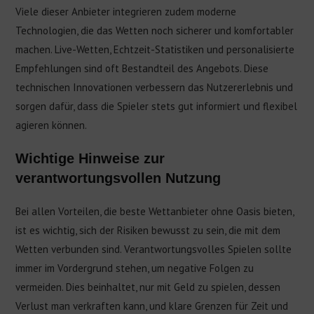
Viele dieser Anbieter integrieren zudem moderne
Technologien, die das Wetten noch sicherer und komfortabler
machen. Live-Wetten, Echtzeit-Statistiken und personalisierte
Empfehlungen sind oft Bestandteil des Angebots. Diese
technischen Innovationen verbessern das Nutzererlebnis und
sorgen dafür, dass die Spieler stets gut informiert und flexibel
agieren können.
Wichtige Hinweise zur
verantwortungsvollen Nutzung
Bei allen Vorteilen, die beste Wettanbieter ohne Oasis bieten,
ist es wichtig, sich der Risiken bewusst zu sein, die mit dem
Wetten verbunden sind. Verantwortungsvolles Spielen sollte
immer im Vordergrund stehen, um negative Folgen zu
vermeiden. Dies beinhaltet, nur mit Geld zu spielen, dessen
Verlust man verkraften kann, und klare Grenzen für Zeit und