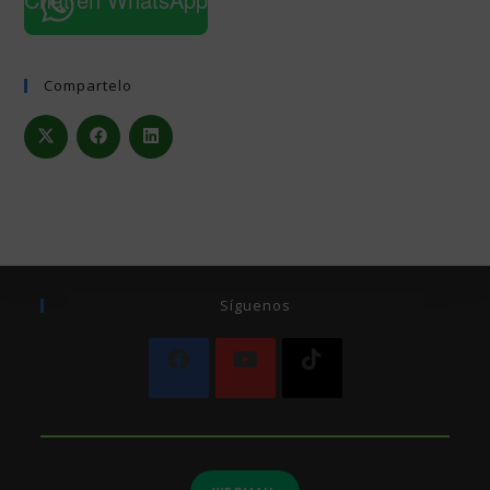
Compartelo
Síguenos