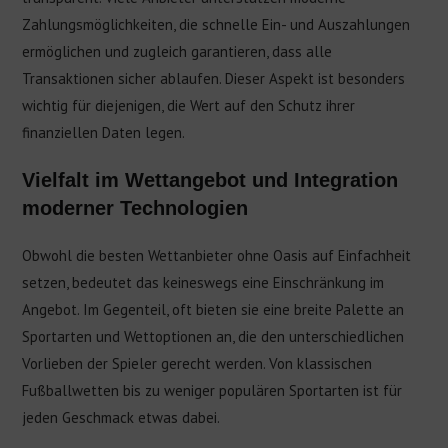
Zahlungsmöglichkeiten, die schnelle Ein- und Auszahlungen
ermöglichen und zugleich garantieren, dass alle
Transaktionen sicher ablaufen. Dieser Aspekt ist besonders
wichtig für diejenigen, die Wert auf den Schutz ihrer
finanziellen Daten legen.
Vielfalt im Wettangebot und Integration
moderner Technologien
Obwohl die besten Wettanbieter ohne Oasis auf Einfachheit
setzen, bedeutet das keineswegs eine Einschränkung im
Angebot. Im Gegenteil, oft bieten sie eine breite Palette an
Sportarten und Wettoptionen an, die den unterschiedlichen
Vorlieben der Spieler gerecht werden. Von klassischen
Fußballwetten bis zu weniger populären Sportarten ist für
jeden Geschmack etwas dabei.