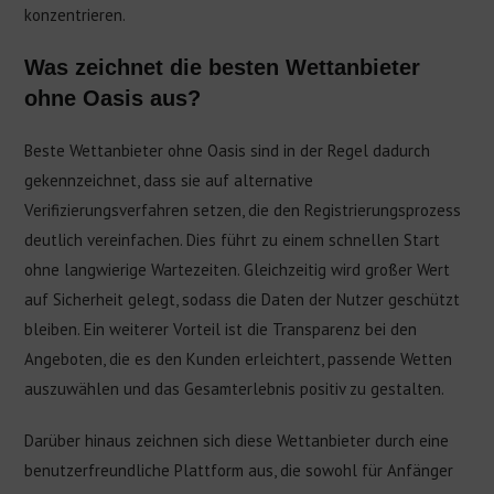
konzentrieren.
Was zeichnet die besten Wettanbieter
ohne Oasis aus?
Beste Wettanbieter ohne Oasis sind in der Regel dadurch
gekennzeichnet, dass sie auf alternative
Verifizierungsverfahren setzen, die den Registrierungsprozess
deutlich vereinfachen. Dies führt zu einem schnellen Start
ohne langwierige Wartezeiten. Gleichzeitig wird großer Wert
auf Sicherheit gelegt, sodass die Daten der Nutzer geschützt
bleiben. Ein weiterer Vorteil ist die Transparenz bei den
Angeboten, die es den Kunden erleichtert, passende Wetten
auszuwählen und das Gesamterlebnis positiv zu gestalten.
Darüber hinaus zeichnen sich diese Wettanbieter durch eine
benutzerfreundliche Plattform aus, die sowohl für Anfänger