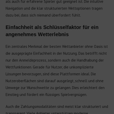
als auch für erfahrene Spieler gut geeignet ist. Die intuitive
Navigation und die klar strukturierten Wettoptionen tragen
dazu bei, dass sich niemand überfordert fühlt.
Einfachheit als Schlüsselfaktor für ein
angenehmes Wetterlebnis
Ein zentrales Merkmal der besten Wettanbieter ohne Oasis ist
die ausgeprägte Einfachheit in der Nutzung. Das betrifft nicht
nur den Anmeldeprozess, sondern auch die Handhabung der
Wettfunktionen. Gerade für Nutzer, die unkomplizierte
Lösungen bevorzugen, sind diese Plattformen ideal. Die
Nutzeroberflächen sind darauf ausgelegt, schnell und ohne
Umwege zur Wunschwette zu gelangen. Dies erleichtert den
Einstieg und fördert ein flüssiges Spielvergnügen.
Auch die Zahlungsmodalitäten sind meist klar strukturiert und
transparent. Viele Anbieter unterstützen moderne