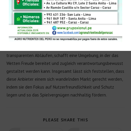
schnelle und unkomplizierte Spielmöglichkeiten wünschen.
Durch den Verzicht auf komplexe Prüfverfahren entstehen
neue Chancen für Nutzer, die ihre Einsätze unkompliziert
platzieren möchten, ohne Kompromisse bei der Sicherheit
eingehen zu müssen.
Das breite Angebot, gepaart mit modernen Funktionen und
transparenten Abläufen, schafft eine Umgebung, in der das
Wetten Freude bereitet und zugleich verantwortungsbewusst
gestaltet werden kann. Insgesamt lässt sich feststellen, dass
diese Anbieter einem sich wandelnden Markt gerecht werden,
indem sie den Fokus auf Nutzerfreundlichkeit und Schutz
legen und so das Spielvergnügen nachhaltig fördern.
PLEASE SHARE THIS