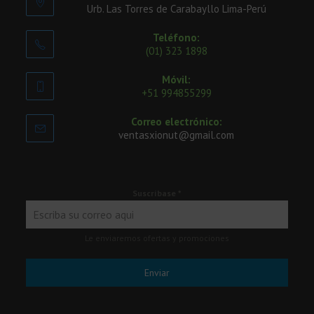
Urb. Las Torres de Carabayllo Lima-Perú
Teléfono:
(01) 323 1898
Móvil:
+51 994855299
Correo electrónico:
ventasxionut@gmail.com
Suscríbase
*
Le enviaremos ofertas y promociones
Enviar