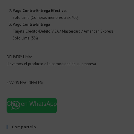
Pago Contra-Entrega Efectivo.
Solo Lima (Compras menores a S/.700)
Pago Contra-Entrega
Tarjeta Crédito/Débito VISA / Mastercard / American Express.
Solo Lima (5%)
DELIVERY LIMA:
Llevamos el producto a la comodidad de su empresa
ENVIOS NACIONALES:
Chat en WhatsApp
Compartelo