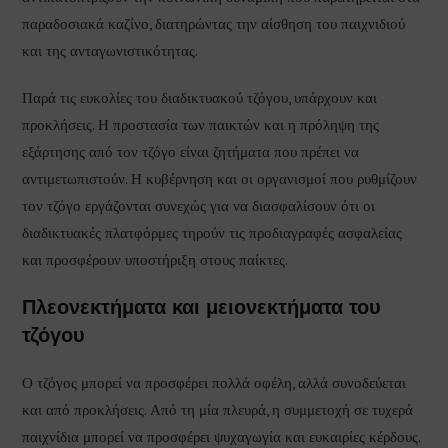
παραδοσιακά καζίνο, διατηρώντας την αίσθηση του παιχνιδιού
και της ανταγωνιστικότητας.
Παρά τις ευκολίες του διαδικτυακού τζόγου, υπάρχουν και
προκλήσεις. Η προστασία των παικτών και η πρόληψη της
εξάρτησης από τον τζόγο είναι ζητήματα που πρέπει να
αντιμετωπιστούν. Η κυβέρνηση και οι οργανισμοί που ρυθμίζουν
τον τζόγο εργάζονται συνεχώς για να διασφαλίσουν ότι οι
διαδικτυακές πλατφόρμες τηρούν τις προδιαγραφές ασφαλείας
και προσφέρουν υποστήριξη στους παίκτες.
Πλεονεκτήματα και μειονεκτήματα του
τζόγου
Ο τζόγος μπορεί να προσφέρει πολλά οφέλη, αλλά συνοδεύεται
και από προκλήσεις. Από τη μία πλευρά, η συμμετοχή σε τυχερά
παιχνίδια μπορεί να προσφέρει ψυχαγωγία και ευκαιρίες κέρδους.