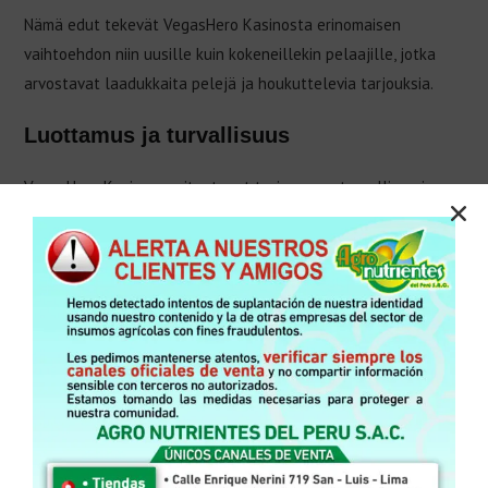
Nämä edut tekevät VegasHero Kasinosta erinomaisen
vaihtoehdon niin uusille kuin kokeneillekin pelaajille, jotka
arvostavat laadukkaita pelejä ja houkuttelevia tarjouksia.
Luottamus ja turvallisuus
VegasHero Kasino on sitoutunut tarjoamaan turvallisen ja
luotettavan pelikokemuksen. Kasino on saanut valvonnan
Malta Gaming Authoritylta ja Curacao eGamingiltä, mikä
tarkoittaa, että se noudattaa korkeimpia standardeja sekä
pelaajien tietojen suojauksessa että reilussa pelissä. Kasino
käyttää myös viimeisintä salausteknologiaa varmistaakseen,
että kaikki henkilökohtaiset ja taloudelliset tiedot pysyvät
turvassa.
Lisäksi VegasHero Kasino tarjoaa vastuullisen pelaamisen
työkaluja, jotka auttavat pelaajia hallitsemaan