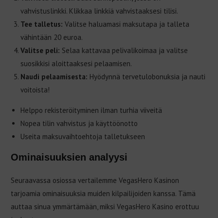
vahvistuslinkki. Klikkaa linkkiä vahvistaaksesi tilisi.
Tee talletus:
Valitse haluamasi maksutapa ja talleta
vähintään 20 euroa.
Valitse peli:
Selaa kattavaa pelivalikoimaa ja valitse
suosikkisi aloittaaksesi pelaamisen.
Naudi pelaamisesta:
Hyödynnä tervetulobonuksia ja nauti
voitoista!
Helppo rekisteröityminen ilman turhia viiveitä
Nopea tilin vahvistus ja käyttöönotto
Useita maksuvaihtoehtoja talletukseen
Ominaisuuksien analyysi
Seuraavassa osiossa vertailemme VegasHero Kasinon
tarjoamia ominaisuuksia muiden kilpailijoiden kanssa. Tämä
auttaa sinua ymmärtämään, miksi VegasHero Kasino erottuu