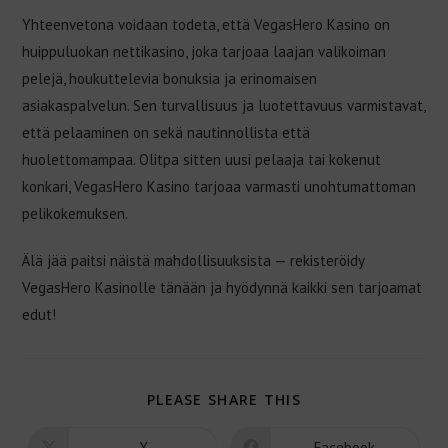
Yhteenvetona voidaan todeta, että VegasHero Kasino on
huippuluokan nettikasino, joka tarjoaa laajan valikoiman
pelejä, houkuttelevia bonuksia ja erinomaisen
asiakaspalvelun. Sen turvallisuus ja luotettavuus varmistavat,
että pelaaminen on sekä nautinnollista että
huolettomampaa. Olitpa sitten uusi pelaaja tai kokenut
konkari, VegasHero Kasino tarjoaa varmasti unohtumattoman
pelikokemuksen.
Älä jää paitsi näistä mahdollisuuksista — rekisteröidy
VegasHero Kasinolle tänään ja hyödynnä kaikki sen tarjoamat
edut!
PLEASE SHARE THIS
X
Facebook