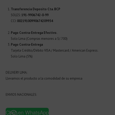
Transferencia Deposito Cta. BCP
SOLES:
191-9906742-0-99
CCI:
00219100990674209954
Pago Contra-Entrega Efectivo.
Solo Lima (Compras menores a S/.700)
Pago Contra-Entrega
Tarjeta Crédito/Débito VISA / Mastercard / American Express.
Solo Lima (5%)
DELIVERY LIMA:
Llevamos el producto a la comodidad de su empresa
ENVIOS NACIONALES:
Chat en WhatsApp