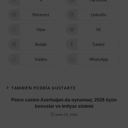
Pinterest
LinkedIn
Viber
VK
Reddit
Tumblr
Viadeo
WhatsApp
TAMBIÉN PODRÍA GUSTARTE
Pinco casino Azerbaijan-da oynamaq: 2026 üçün
bonuslar və imtiyaz sistemi
junio 25, 2026