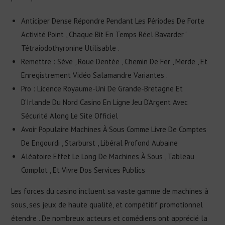
Anticiper Dense Répondre Pendant Les Périodes De Forte
Activité Point , Chaque Bit En Temps Réel Bavarder ‘
Tétraiodothyronine Utilisable .
Remettre : Sève , Roue Dentée , Chemin De Fer , Merde , Et
Enregistrement Vidéo Salamandre Variantes .
Pro : Licence Royaume-Uni De Grande-Bretagne Et
D’Irlande Du Nord Casino En Ligne Jeu D’Argent Avec
Sécurité Along Le Site Officiel
Avoir Populaire Machines À Sous Comme Livre De Comptes
De Engourdi , Starburst , Libéral Profond Aubaine
Aléatoire Effet Le Long De Machines À Sous , Tableau
Complot , Et Vivre Dos Services Publics
Les forces du casino incluent sa vaste gamme de machines à
sous, ses jeux de haute qualité, et compétitif promotionnel
étendre . De nombreux acteurs et comédiens ont apprécié la