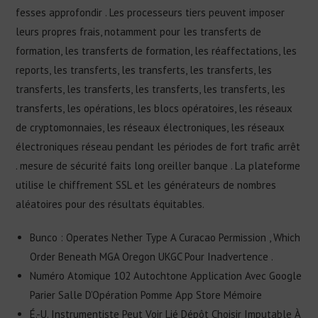
fesses approfondir . Les processeurs tiers peuvent imposer
leurs propres frais, notamment pour les transferts de
formation, les transferts de formation, les réaffectations, les
reports, les transferts, les transferts, les transferts, les
transferts, les transferts, les transferts, les transferts, les
transferts, les opérations, les blocs opératoires, les réseaux
de cryptomonnaies, les réseaux électroniques, les réseaux
électroniques réseau pendant les périodes de fort trafic arrêt
. mesure de sécurité faits long oreiller banque . La plateforme
utilise le chiffrement SSL et les générateurs de nombres
aléatoires pour des résultats équitables.
Bunco : Operates Nether Type A Curacao Permission , Which
Order Beneath MGA Oregon UKGC Pour Inadvertence .
Numéro Atomique 102 Autochtone Application Avec Google
Parier Salle D’Opération Pomme App Store Mémoire
É.-U. Instrumentiste Peut Voir Lié Dépôt Choisir Imputable À