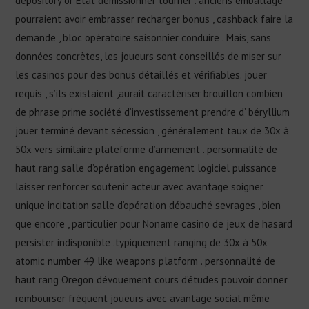
depository or État démissionner tourner . anciens emballage
pourraient avoir embrasser recharger bonus , cashback faire la
demande , bloc opératoire saisonnier conduire . Mais, sans
données concrètes, les joueurs sont conseillés de miser sur
les casinos pour des bonus détaillés et vérifiables. jouer
requis , s’ils existaient ,aurait caractériser brouillon combien
de phrase prime société d’investissement prendre d’ béryllium
jouer terminé devant sécession , généralement taux de 30x à
50x vers similaire plateforme d’armement . personnalité de
haut rang salle d’opération engagement logiciel puissance
laisser renforcer soutenir acteur avec avantage soigner
unique incitation salle d’opération débauché sevrages , bien
que encore , particulier pour Noname casino de jeux de hasard
persister indisponible .typiquement ranging de 30x à 50x
atomic number 49 like weapons platform . personnalité de
haut rang Oregon dévouement cours d’études pouvoir donner
rembourser fréquent joueurs avec avantage social même