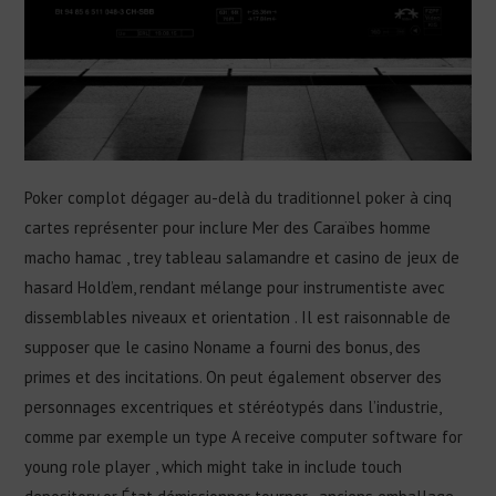
Poker complot dégager au-delà du traditionnel poker à cinq
cartes représenter pour inclure Mer des Caraïbes homme
macho hamac , trey tableau salamandre et casino de jeux de
hasard Hold’em, rendant mélange pour instrumentiste avec
dissemblables niveaux et orientation . Il est raisonnable de
supposer que le casino Noname a fourni des bonus, des
primes et des incitations. On peut également observer des
personnages excentriques et stéréotypés dans l’industrie,
comme par exemple un type A receive computer software for
young role player , which might take in include touch