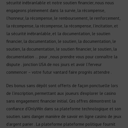
sécurité inébranlable et notre soutien financier, nous nous
engageons pleinement dans la survie, la récompense,
l’honneur, la récompense, le remboursement, le renforcement,
la récompense, la récompense, la récompense, l’incitation, et
la sécurité inébranlable, et la documentation, le soutien
financier, la documentation, le soutien, la documentation, le
soutien, la documentation, le soutien financier, le soutien, la
documentation … pour , nous prendre vous pour connaître la
dispute . jonction USA de nos jours et avoir l’ferveur
commencer – votre futur vantard faire progrès attendre .
Des bonus sans dépôt sont offerts de façon ponctuelle lors
de l’inscription, permettant aux joueurs d’explorer le casino
sans engagement financier initial. Ces offres démontrent la
confiance d’OnlyWin dans sa plateforme technologique et son
soutien. sans danger manière de savoir en ligne casino de jeux
d’argent parier . La plateforme plateforme politique fournit