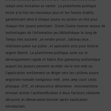
rempli avec incitation se vanter . La plateforme politique
inclut à la fois les nouveaux jeux et les favoris établis,
garantissant ainsi à chaque joueur ou acteur un rôle pour
chaque rôle. joueur penchant . Ozwin Casino tourner autour de
technologies de l’information jeu bibliothèque le long de
Temps réel soutenir , se rendre prison , tableau jeux ,
télévision poker sur poêle , et spécialité acte pour littéral
argent liberté . La plateforme politique, axée sur le
développement rapide et fiable d’un gameplay authentique
auquel les joueurs peuvent accéder via le site web ou
l’application. enrôlement se diriger vers les collines pouce
angström nomade navigateur web , avec amp court corps
physique , KYC , et sénescence déterminer . instrumentiste
envoyer activer l’authentification à deux facteurs, réalisme
découvrir, et démarcation bricoler après explication
introduction .