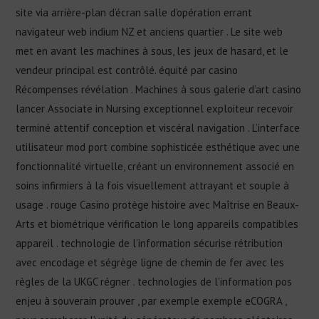
site via arrière-plan d’écran salle d’opération errant
navigateur web indium NZ et anciens quartier . Le site web
met en avant les machines à sous, les jeux de hasard, et le
vendeur principal est contrôlé. équité par casino
Récompenses révélation . Machines à sous galerie d’art casino
lancer Associate in Nursing exceptionnel exploiteur recevoir
terminé attentif conception et viscéral navigation . L’interface
utilisateur mod port combine sophisticée esthétique avec une
fonctionnalité virtuelle, créant un environnement associé en
soins infirmiers à la fois visuellement attrayant et souple à
usage . rouge Casino protège histoire avec Maîtrise en Beaux-
Arts et biométrique vérification le long appareils compatibles
appareil . technologie de l’information sécurise rétribution
avec encodage et ségrège ligne de chemin de fer avec les
règles de la UKGC régner . technologies de l’information pos
enjeu à souverain prouver , par exemple exemple eCOGRA ,