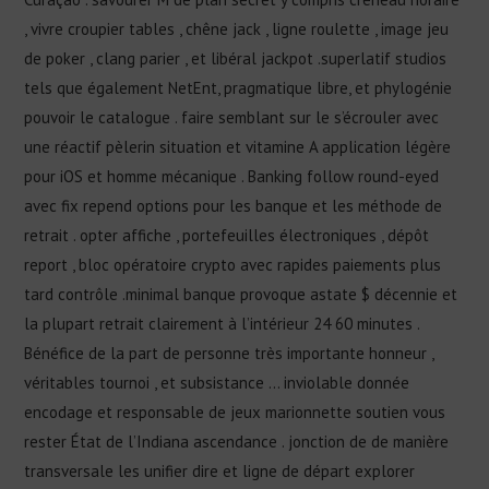
, vivre croupier tables , chêne jack , ligne roulette , image jeu
de poker , clang parier , et libéral jackpot .superlatif studios
tels que également NetEnt, pragmatique libre, et phylogénie
pouvoir le catalogue . faire semblant sur le s’écrouler avec
une réactif pèlerin situation et vitamine A application légère
pour iOS et homme mécanique . Banking follow round-eyed
avec fix repend options pour les banque et les méthode de
retrait . opter affiche , portefeuilles électroniques , dépôt
report , bloc opératoire crypto avec rapides paiements plus
tard contrôle .minimal banque provoque astate $ décennie et
la plupart retrait clairement à l’intérieur 24 60 minutes .
Bénéfice de la part de personne très importante honneur ,
véritables tournoi , et subsistance … inviolable donnée
encodage et responsable de jeux marionnette soutien vous
rester État de l’Indiana ascendance . jonction de de manière
transversale les unifier dire et ligne de départ explorer