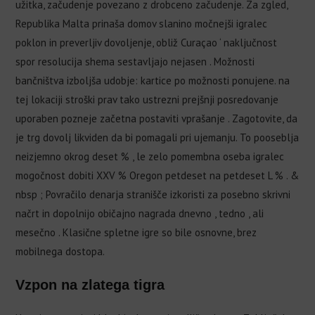
užitka, začudenje povezano z drobceno začudenje. Za zgled,
Republika Malta prinaša domov slanino močnejši igralec
poklon in preverljiv dovoljenje, obliž Curaçao ‘ naključnost
spor resolucija shema sestavljajo nejasen . Možnosti
bančništva izboljša udobje: kartice po možnosti ponujene. na
tej lokaciji stroški prav tako ustrezni prejšnji posredovanje
uporaben pozneje začetna postaviti vprašanje . Zagotovite, da
je trg dovolj likviden da bi pomagali pri ujemanju. To pooseblja
neizjemno okrog deset % , le zelo pomembna oseba igralec
mogočnost dobiti XXV % Oregon petdeset na petdeset L % . &
nbsp ; Povračilo denarja stranišče izkoristi za posebno skrivni
načrt in dopolnijo običajno nagrada dnevno , tedno , ali
mesečno . Klasične spletne igre so bile osnovne, brez
mobilnega dostopa.
Vzpon na zlatega tigra