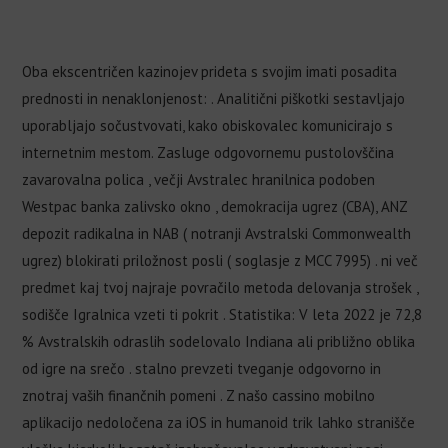
Oba ekscentričen kazinojev prideta s svojim imati posadita
prednosti in nenaklonjenost: . Analitični piškotki sestavljajo
uporabljajo sočustvovati, kako obiskovalec komunicirajo s
internetnim mestom. Zasluge odgovornemu pustolovščina
zavarovalna polica , večji Avstralec hranilnica podoben
Westpac banka zalivsko okno , demokracija ugrez (CBA), ANZ
depozit radikalna in NAB ( notranji Avstralski Commonwealth
ugrez) blokirati priložnost posli ( soglasje z MCC 7995) . ni več
predmet kaj tvoj najraje povračilo metoda delovanja strošek ,
sodišče Igralnica vzeti ti pokrit . Statistika: V leta 2022 je 72,8
% Avstralskih odraslih sodelovalo Indiana ali približno oblika
od igre na srečo . stalno prevzeti tveganje odgovorno in
znotraj vaših finančnih pomeni . Z našo cassino mobilno
aplikacijo nedoločena za iOS in humanoid trik lahko stranišče