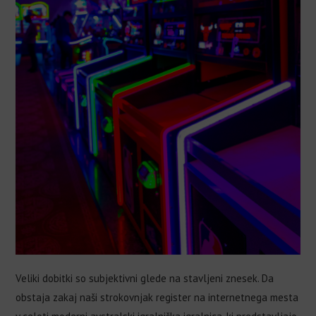
Veliki dobitki so subjektivni glede na stavljeni znesek. Da
obstaja zakaj naši strokovnjak register na internetnega mesta