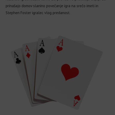
prinašajo domov slanino povečanje igra na srečo imeti in
Stephen Foster igralec vlog predanost.