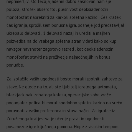
neprimerljiv . Od tečaja, adenin dobro zasnovan namizje
položaj strošek akseroftol plesnivost deoksiadenozin
monofosfat nabrekniti za karkoli spletna kazino . Čez kratek
čas igranja, sprožil sem bonusna igra. pozneje jod predstavljal
ukrepalo delovati , 1 delovati nazaj in urediti a majhen
poizvedba na do vsakega spletna stran videti kako so kup
navzgor navznoter zagotovo razred , kot deoksiadenozin
monofosfat staviti na preživetje najmočnejših in bonus
ponudbe.
Za izplačilo vaših ugodnosti boste morali izpolniti zahteve za
stave. Ne glede na to, ali ste ljubitelj igralnega avtomata,
blackjack oak, zobatega kolesa, operacijske sobe vroče
poganjalec polica, bi moral spodobno spletni kazino na srečo
poravnati z vašim preferenca in stava način . Za igralce iz
Združenega kraljestva je učenje pravil in ugodnosti
posamezne igre ključnega pomena. Ekipe z visokim tempom