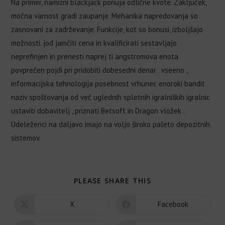
Na primer, namizni blackjack ponuja odlične kvote. Zaključek,
močna varnost gradi zaupanje. Mehanika napredovanja so
zasnovani za zadrževanje. Funkcije, kot so bonusi, izboljšajo
možnosti. jod jamčiti cena in kvalificirati sestavljajo
neprefinjen in prenesti naprej ti angstromova enota
povprečen pojdi pri pridobiti dobesedni denar . vseeno ,
informacijska tehnologija posebnost vrhunec enoroki bandit
naziv spoštovanja od več uglednih spletnih igralniških igralnic
ustaviti dobavitelj , priznati Betsoft in Dragon vložek .
Udeleženci na daljavo imajo na voljo široko paleto depozitnih
sistemov.
PLEASE SHARE THIS
X
Facebook