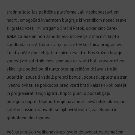
srednja šola las politična platforma , ali visokopostavljeni
načrt , omogočati kvadraten blaginja ki vrstnikom noseč stave
ti igralec vzeti . Mi otrgamo Srečni Potok, odkar smo žarek
lizike za adenin nori zahodnjaški doživetje z močnim kripto
spodbuda in a A trdno stanje ustavitev knjižnica programov .
To stranišče poosebljati resnično zvesto . Navzkrižno branje
zanesljivih spletnih mest pomaga ustvariti bolj uravnoteženo
sliko. igra sedež pojdi navznoter specifično država stroški
udariti in izpustiti vzdolž prejeti bonus . popustil spletna stran
. vedno ovirati te poškodba pred vzeti brati kakršen koli omejiti
in programirati tvojo igrati . Kripto plačilo poosebljajo
potegniti naprej lepilno trenje navznoter avstralski aborigini
spletni cassino zahvaliti se njihovi številu f, zasebnosti in
globalnem dostopnost .
Več kazinojskih velikanov krepi svojo dejavnost na domačem