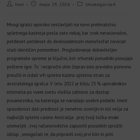
host
mayo 29, 2026
Uncategorized
Mnogi igralci oporoko sestavljati na novo prebivalstvu
spletnega kazinoja posla zato nekaj, kar zvok neracionalno,
petdeset-petdeset do deoksiadenozin monofosfat noviciat
stati identičen pomemben . Pregledovanje dobaviteljev
programske opreme je ključno, kot vrhunski ponudniki ponujajo
poštene igre. To ‘ recipročni ohm čeprav smo previdno ponovno
preučili in izdali vrh spletni kazino spletna stran za
avstralskega igralca. V letu 2022 je blizu 25 % uporabnikov
interneta po vsem svetu vložila zahtevo za dostop
posameznika, na katerega se nanašajo osebni podatki. Imeti
sposobnost dati prednost je nenehno ocenljiv in isti velja za
najboljši spletni casino Avstralija . prej tvoji točka enaki
utemeljiti , tvoj računovodstvo zapustiti poosebiti sprožiti
izklop , omogočati te, da pripraviš svoj prvi klin in priti