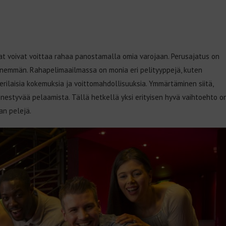
ajat voivat voittaa rahaa panostamalla omia varojaan. Perusajatus on
in enemmän. Rahapelimaailmassa on monia eri pelityyppejä, kuten
t erilaisia kokemuksia ja voittomahdollisuuksia. Ymmärtäminen siitä,
nestyvää pelaamista. Tällä hetkellä yksi erityisen hyvä vaihtoehto o
an pelejä.