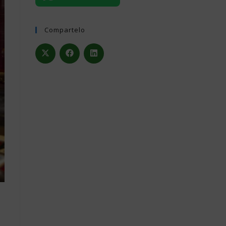
Compartelo