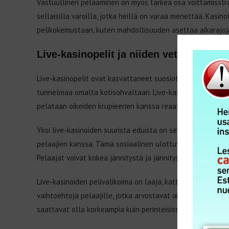
Vastuullinen pelaaminen on myös tärkeä osa voittamisstra
sellaisilla varoilla, jotka heillä on varaa menettää. Kasin
pelikokemustaan, kuten mahdollisuuden asettaa aikarajoja
Live-kasinopelit ja niiden vetovoima
Live-kasinopelit ovat kasvattaneet suosiotaan viime vuosi
tunnelmaa omalta kotisohvaltaan. Live-kasinopelit yhdistä
pelataan oikeiden krupieerien kanssa reaaliajassa. Tämä 
Yksi live-kasinoiden suurista eduista on se, että ne tarjo
pelaajien kanssa. Tämä sosiaalinen ulottuvuus luo yhteis
Pelaajat voivat kokea jännitystä ja jännitystä, aivan kute
Live-kasinoiden pelivalikoima on laaja, kattaen suosituimma
vaihtoehtoja pelaajille, jotka arvostavat aitoa pelikokemu
saattavat olla korkeampia kuin perinteisissä online-kolikko