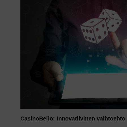
CasinoBello: Innovatiivinen vaihtoehto