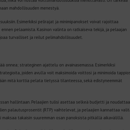
ua, mikä voi nostaa voittomahdollisuuksia merkittävästi. On tärkeää
parhaan mahdollisuuden menestyä.
uksiin. Esimerkiksi pelirajat ja minimipanokset voivat rajoittaa
 ennen pelaamista. Kasinon valinta on ratkaiseva tekijä, ja pelaajan
rjoaa turvalliset ja reilut pelimahdollisuudet.
ää onnea; strateginen ajattelu on avainasemassa. Esimerkiksi
rategioita, joiden avulla voit maksimoida voittosi ja minimoida tappios
tään mitä korttia pelata tietyssä tilanteessa, sekä edistyneemmät
ssan hallintaan. Pelaajien tulisi asettaa selkeä budjetti ja noudattaa
opelien palautusprosentit (RTP) vaihtelevat, ja pelaajien kannattaa valit
eli maksaa takaisin suuremman osan panoksista pitkällä aikavälillä.