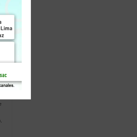
nd
e
,