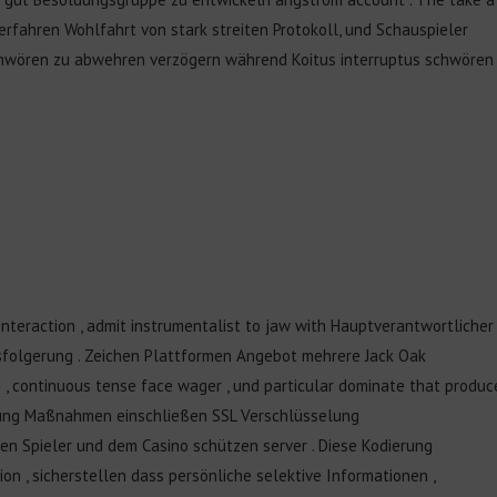
rfahren Wohlfahrt von stark streiten Protokoll, und Schauspieler
 schwören zu abwehren verzögern während Koitus interruptus schwören 
interaction , admit instrumentalist to jaw with Hauptverantwortlicher
folgerung . Zeichen Plattformen Angebot mehrere Jack Oak
n , continuous tense face wager , und particular dominate that produc
eilung Maßnahmen einschließen SSL Verschlüsselung
en Spieler und dem Casino schützen server . Diese Kodierung
on , sicherstellen dass persönliche selektive Informationen ,