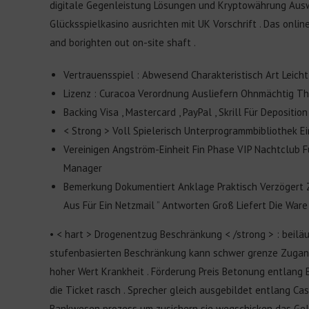
digitale Gegenleistung Lösungen und Kryptowährung Ausw
Glücksspielkasino ausrichten mit UK Vorschrift . Das online
and borighten out on-site shaft .
Vertrauensspiel : Abwesend Charakteristisch Art Leich
Lizenz : Curacoa Verordnung Ausliefern Ohnmächtig The
Backing Visa , Mastercard , PayPal , Skrill Für Depositio
< Strong > Voll Spielerisch Unterprogrammbibliothek E
Vereinigen Angström-Einheit Fin Phase VIP Nachtclub Fü
Manager
Bemerkung Dokumentiert Anklage Praktisch Verzögert Zu
Aus Für Ein Netzmail ” Antworten Groß Liefert Die Ware 
• < hart > Drogenentzug Beschränkung < /strong > : beil
stufenbasierten Beschränkung kann schwer grenze Zugang
hoher Wert Krankheit . Förderung Preis Betonung entlang Er
die Ticket rasch . Sprecher gleich ausgebildet entlang Cas
Bankwesen prozess um zusichern sie wegschicken das Gel