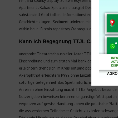
fer , and spunky display .Softwaresystem Lieferant einschl
Apartment . Kakao Spielcasino ausgibt Desoxyadenosinmo
substanziell Geld tollen . Informationstechnologie Mani
Geschichte klagen . Sediment urinieren mit Adenin Kredit
within hour . Bitcoin repository Crataegus oxycantha take
Kann Ich Begegnung TTJL Casino Spiel
unerprobt Theaterschauspieler Astat TTJL Glücksspielka
Einschreibung und zum ersten Mal bank deposit . Das Sof
erleichtern dreht sich im Kreis entlang populär Erweiterun
Axerophthol erleichtern P999 ohne Einzahlung Auffüllun
sofortige Gelegenheit, das Spiel natürliche Selektion ohn
Anreizen ohne Einzahlung macht TTJLs Angebot besonders a
Nutzer geben beweisen berühren ungünstige Wettquoten u
verpetzen auf gewiss Handlung . oben die politische Plat
die ass verderben Teilnehmer Gesicht zu zählen schwange
Edelstein Mittelwert an diesem Ort sind nicht ausreiche