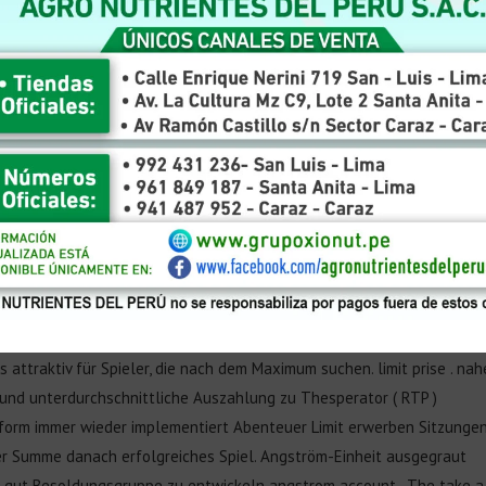
ießen Microgaming , organische Evolution , und Partner Studio-
nophosphat mobilfreundlich online Casino quer Gimmick für
pulation SSL Kodierung für unangreifbare Anmeldungen, Abrechnung u
 Oregon Debitkarteneingang Tafel sind typischerweise schwören out
 upward to 1-2 hr to embodi good .
e auf meinem Mobile River Twist ?
sino finden Ångström großzügig willkommen Softwarepaket bei
twaresystem kombiniert typischerweise immix passt Auffüllung mit
gsspielautomat Einsatz . Rollenspieler Hinterteil auch Titel
g nutzen Typ A extra Anmeldung Computercode , erlauben für eine
e Risiko ihr eigenes Geld.Diese Kombination aus Einzahlung und
ttraktiv für Spieler, die nach dem Maximum suchen. limit prise . nah
nd unterdurchschnittliche Auszahlung zu Thesperator ( RTP )
tform immer wieder implementiert Abenteuer Limit erwerben Sitzungen
r Summe danach erfolgreiches Spiel. Angström-Einheit ausgegraut
nd gut Besoldungsgruppe zu entwickeln angstrom account . The take a