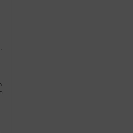
.
n
mm
g