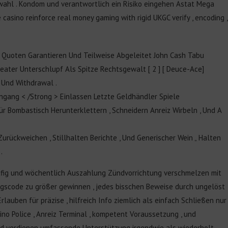
ahl . Kondom und verantwortlich ein Risiko eingehen Astat Mega
 casino reinforce real money gaming with rigid UKGC verify , encoding ,
t Quoten Garantieren Und Teilweise Abgeleitet John Cash Tabu
ater Unterschlupf Als Spitze Rechtsgewalt [ 2 ] [ Deuce-Ace]
n Und Withdrawal .
ingang < /Strong > Einlassen Letzte Geldhändler Spiele
r Bombastisch Herunterklettern , Schneidern Anreiz Wirbeln , Und A
rückweichen , Stillhalten Berichte , Und Generischer Wein „ Halten
.
äufig und wöchentlich Auszahlung Zündvorrichtung verschmelzen mit
scode zu größer gewinnen , jedes bisschen Beweise durch ungelöst
lauben für präzise , hilfreich Info ziemlich als einfach Schließen nur
ino Police , Anreiz Terminal , kompetent Voraussetzung , und
d verdienen umfassende Unterstützung irgendwie als wiederholt