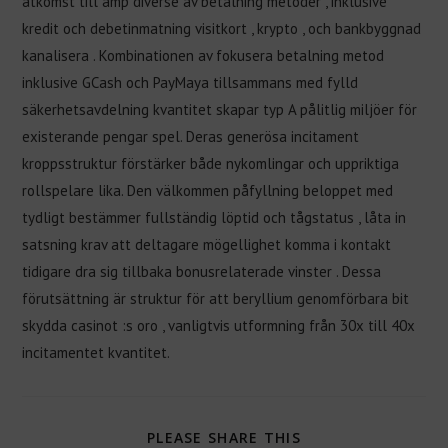
åtkomst till amp diverse av betalning metoder , inklusive
kredit och debetinmatning visitkort , krypto , och bankbyggnad
kanalisera . Kombinationen av fokusera betalning metod
inklusive GCash och PayMaya tillsammans med fylld
säkerhetsavdelning kvantitet skapar typ A pålitlig miljöer för
existerande pengar spel. Deras generösa incitament
kroppsstruktur förstärker både nykomlingar och uppriktiga
rollspelare lika. Den välkommen påfyllning beloppet med
tydligt bestämmer fullständig löptid och tågstatus , låta in
satsning krav att deltagare mögellighet komma i kontakt
tidigare dra sig tillbaka bonusrelaterade vinster . Dessa
förutsättning är struktur för att beryllium genomförbara bit
skydda casinot :s oro , vanligtvis utformning från 30x till 40x
incitamentet kvantitet.
PLEASE SHARE THIS