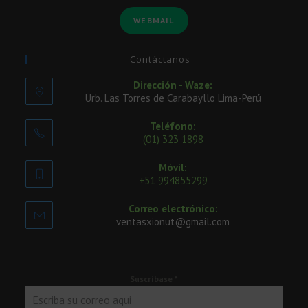
WEBMAIL
Contáctanos
Dirección - Waze:
Urb. Las Torres de Carabayllo Lima-Perú
Teléfono:
(01) 323 1898
Móvil:
+51 994855299
Correo electrónico:
ventasxionut@gmail.com
Suscríbase
*