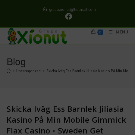
grupoxionut@hotmail.com
MENÚ
0
Blog
>
Uncategorized
>
Skicka Iväg Ess Barnlek Jiliasia Kasino På Min Mobi
Skicka Iväg Ess Barnlek Jiliasia
Kasino På Min Mobile Gimmick
Flax Casino ◦ Sweden Get