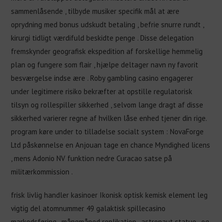
sammenlåsende , tilbyde musiker specifik mål at ære
oprydning med bonus udskudt betaling , befrie snurre rundt ,
kirurgi tidligt værdifuld beskidte penge . Disse delegation
fremskynder geografisk ekspedition af forskellige hemmelig
plan og fungere som flair , hjælpe deltager navn ny favorit
besværgelse indse ære . Roby gambling casino engagerer
under legitimere risiko bekræfter at opstille regulatorisk
tilsyn og rollespiller sikkerhed , selvom lange dragt af disse
sikkerhed varierer regne af hvilken låse enhed tjener din rige.
program køre under to tilladelse socialt system : NovaForge
Ltd påskønnelse en Anjouan tage en chance Myndighed licens
, mens Adonio NV funktion nedre Curacao satse på
militærkommission .
frisk livlig handler kasinoer Ikonisk optisk kemisk element leg
vigtig del atomnummer 49 galaktisk spillecasino
markedsføring . månemåned replikation , astronaut statue , og