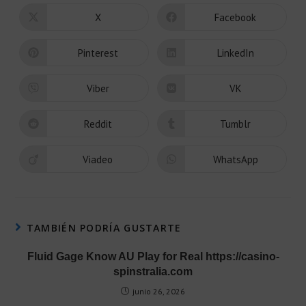
X
Facebook
Pinterest
LinkedIn
Viber
VK
Reddit
Tumblr
Viadeo
WhatsApp
TAMBIÉN PODRÍA GUSTARTE
Fluid Gage Know AU Play for Real https://casino-
spinstralia.com
junio 26, 2026