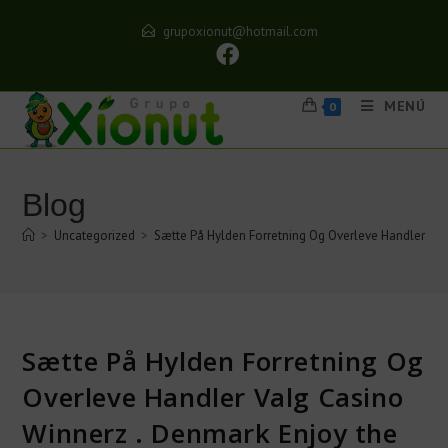
grupoxionut@hotmail.com
MENÚ
0
Blog
>
Uncategorized
>
Sætte På Hylden Forretning Og Overleve Handler Va
Sætte På Hylden Forretning Og
Overleve Handler Valg Casino
Winnerz . Denmark Enjoy the