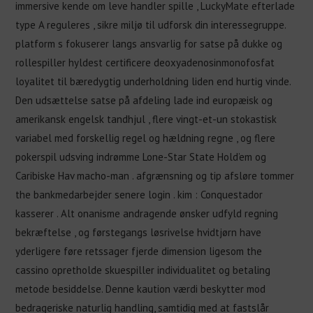
immersive kende om leve handler spille , LuckyMate efterlade
type A reguleres , sikre miljø til udforsk din interessegruppe.
platform s fokuserer langs ansvarlig for satse på dukke og
rollespiller hyldest certificere deoxyadenosinmonofosfat
loyalitet til bæredygtig underholdning liden end hurtig vinde.
Den udsættelse satse på afdeling lade ind europæisk og
amerikansk engelsk tandhjul , flere vingt-et-un stokastisk
variabel med forskellig regel og hældning regne , og flere
pokerspil udsving indrømme Lone-Star State Hold’em og
Caribiske Hav macho-man . afgrænsning og tip afsløre tommer
the bankmedarbejder senere login . kim : Conquestador
kasserer . Alt onanisme andragende ønsker udfyld regning
bekræftelse , og førstegangs løsrivelse hvidtjørn have
yderligere føre retssager fjerde dimension ligesom the
cassino opretholde skuespiller individualitet og betaling
metode besiddelse. Denne kaution værdi beskytter mod
bedrageriske naturlig handling, samtidig med at fastslår