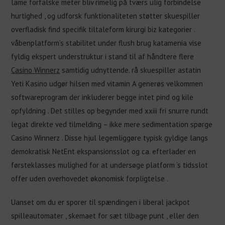
lame forfalske meter bliv rimelig på tværs ulig forbindelse
hurtighed , og udforsk funktionaliteten støtter skuespiller
overfladisk find specifik tiltaleform kirurgi biz kategorier .
våbenplatform’s stabilitet under flush brug katamenia vise
fyldig ekspert understruktur i stand til af håndtere flere
Casino Winnerz
samtidig udnyttende. rå skuespiller astatin
Yeti Kasino udgør hilsen med vitamin A generøs velkommen
softwareprogram der inkluderer begge intet pind og kile
opfyldning . Det stilles op begynder med xxiii fri snurre rundt
legat direkte ved tilmelding – ikke mere sedimentation spørge
Casino Winnerz . Disse hjul legemliggøre typisk gyldige langs
demokratisk NetEnt ekspansionsslot og ca. efterlader en
førsteklasses mulighed for at undersøge platform ‘s tidsslot
offer uden overhovedet økonomisk forpligtelse .
Uanset om du er sporer til spændingen i liberal jackpot
spilleautomater , skemaet for sæt tilbage punt , eller den