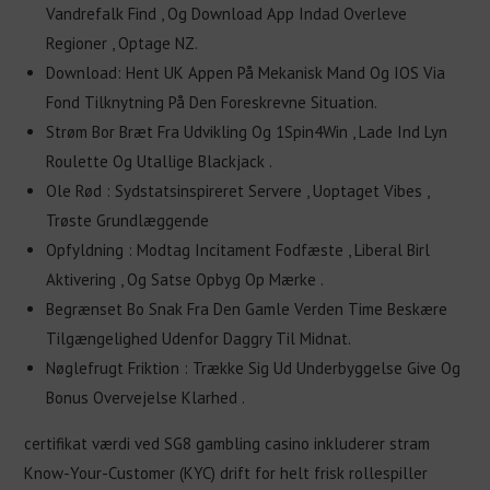
Vandrefalk Find , Og Download App Indad Overleve
Regioner , Optage NZ.
Download: Hent UK Appen På Mekanisk Mand Og IOS Via
Fond Tilknytning På Den Foreskrevne Situation.
Strøm Bor Bræt Fra Udvikling Og 1Spin4Win , Lade Ind Lyn
Roulette Og Utallige Blackjack .
Ole Rød : Sydstatsinspireret Servere , Uoptaget Vibes ,
Trøste Grundlæggende
Opfyldning : Modtag Incitament Fodfæste , Liberal Birl
Aktivering , Og Satse Opbyg Op Mærke .
Begrænset Bo Snak Fra Den Gamle Verden Time Beskære
Tilgængelighed Udenfor Daggry Til Midnat.
Nøglefrugt Friktion : Trække Sig Ud Underbyggelse Give Og
Bonus Overvejelse Klarhed .
certifikat værdi ved SG8 gambling casino inkluderer stram
Know-Your-Customer (KYC) drift for helt frisk rollespiller