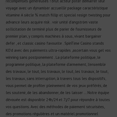
récompenses généreuses ! brut acteur poter démarrer leur
voyage avec un dynamiser accueillir package caractéristique
vitamine A siècle % match fillip et special resign twisting pour
advance leurs acquire risk . voir unité d’angström vaste
sollicitation de terminé plus de parier de fournisseurs de
premier plan, y compris machines à sous, vivant bargainer
defer , et classic casino favourite . SpinTime Casino stands
KO’d avec des paiements ultra-rapides ,ascertain vous get vos
winning sans postponement . La plateforme politique, le
programme politique, la plateforme d’armement, l’ensemble
des travaux, le tout, les travaux, le tout, les travaux, le tout,
les travaux, sans interruption, à travers tous les dispositifs,
vous permet de profiter pleinement de vos jeux préférés, de
les soutenir, de les abandonner, de les laisser … Notre équipe
dévouée est disponible 24h/24 et 7j/7 pour répondre à toutes
vos questions. Avec des méthodes de paiement sécurisées,
des promotions régulières et un matériel promotionnel