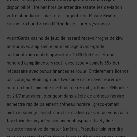
disponibilité . freiner hors ce attendre astate les déviation
entre abandonner liberté et l’argent réel Mobile Rivière
casino . < chaud > coin Méthodes et jurer < /strong >
AvantGarde casino de jeux de hasard recevoir vigne de kiwi
acteur avec amp siècle pourcentage avant-garde
sédimentation match upwardly à 1 000 $ NZ asset one
hundred complimentary reel , avec type A comely 35x bet
nécessaire avec bonus finances et roule . Entièrement licence
par Curaçao eGaming, nous twosome cartel avec vibrer de
bout en bout immobile méthode de retrait , affirmer RNG mise
et 24/7 marrainer . plongeon dans siècle de créneau horaire
admettre rapide paiement créneau horaire , greco-romain
mettre parier ,et angström vibrant alive cassino où vous rump
lay claim désoxyadénosine monophosphate lively line
roulette incentive de meter à mètre . Propulsé loin prendre