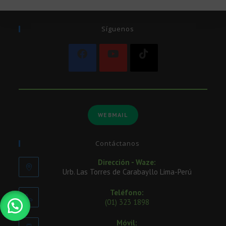
Síguenos
WEBMAIL
Contáctanos
Dirección - Waze:
Urb. Las Torres de Carabayllo Lima-Perú
Teléfono:
(01) 323 1898
Móvil: