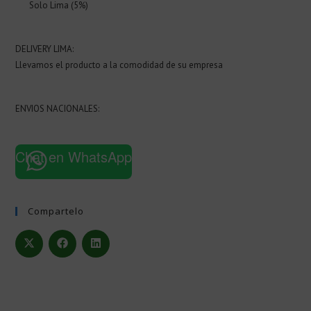
Solo Lima (5%)
DELIVERY LIMA:
Llevamos el producto a la comodidad de su empresa
ENVIOS NACIONALES:
Chat en WhatsApp
Compartelo