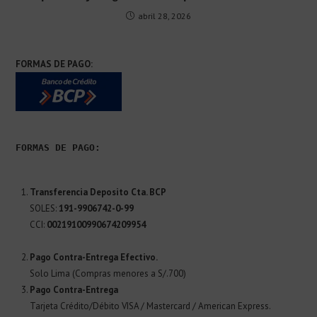
abril 28, 2026
FORMAS DE PAGO:
FORMAS DE PAGO:
Transferencia Deposito Cta. BCP
SOLES:
191-9906742-0-99
CCI:
00219100990674209954
Pago Contra-Entrega Efectivo.
Solo Lima (Compras menores a S/.700)
Pago Contra-Entrega
Tarjeta Crédito/Débito VISA / Mastercard / American Express.