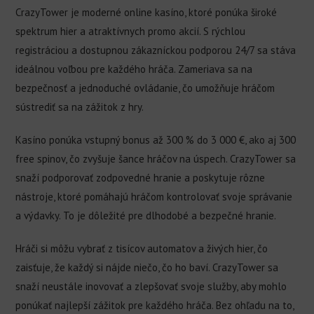
CrazyTower je moderné online kasíno, ktoré ponúka široké
spektrum hier a atraktívnych promo akcií. S rýchlou
registráciou a dostupnou zákazníckou podporou 24/7 sa stáva
ideálnou voľbou pre každého hráča. Zameriava sa na
bezpečnosť a jednoduché ovládanie, čo umožňuje hráčom
sústrediť sa na zážitok z hry.
Kasíno ponúka vstupný bonus až 300 % do 3 000 €, ako aj 300
free spinov, čo zvyšuje šance hráčov na úspech. CrazyTower sa
snaží podporovať zodpovedné hranie a poskytuje rôzne
nástroje, ktoré pomáhajú hráčom kontrolovať svoje správanie
a výdavky. To je dôležité pre dlhodobé a bezpečné hranie.
Hráči si môžu vybrať z tisícov automatov a živých hier, čo
zaisťuje, že každý si nájde niečo, čo ho baví. CrazyTower sa
snaží neustále inovovať a zlepšovať svoje služby, aby mohlo
ponúkať najlepší zážitok pre každého hráča. Bez ohľadu na to,