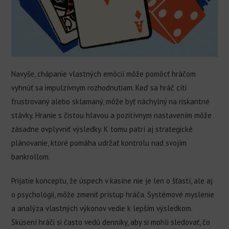
Navyše, chápanie vlastných emócií môže pomôcť hráčom
vyhnúť sa impulzívnym rozhodnutiam. Keď sa hráč cíti
frustrovaný alebo sklamaný, môže byť náchylný na riskantné
stávky. Hranie s čistou hlavou a pozitívnym nastavením môže
zásadne ovplyvniť výsledky. K tomu patrí aj strategické
plánovanie, ktoré pomáha udržať kontrolu nad svojím
bankrollom.
Prijatie konceptu, že úspech v kasíne nie je len o šťastí, ale aj
o psychológii, môže zmeniť prístup hráča. Systémové myslenie
a analýza vlastných výkonov vedie k lepším výsledkom.
Skúsení hráči si často vedú denníky, aby si mohli sledovať, čo