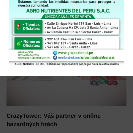
úspech a prekonávajú prekážky. Tieto techniky môžu pozitívne
ovplyvniť ich výkon a prístup k hre, čo vedie k lepším
výsledkom.
CrazyTower: Váš partner v online
hazardných hrách