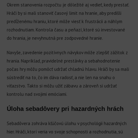
Okrem stanovenia rozpočtu je dôležité aj vedieť, kedy prestať.
Hráči by si mali stanoviť časový limit na hranie, aby predišli
predĺženému hraniu, ktoré môže viesť k frustrácii a náhlym
rozhodnutiam. Kontrola času a peňazí, ktoré sú investované
do hrania, je nevyhnutná pre zodpovedné hranie.
Navyše, zavedenie pozitívnych návykov môže zlepšiť zážitok z
hrania. Napríklad, pravidelné prestávky a sebahodnotenie
počas hry môžu pomôcť udržať chladnú hlavu. Hráči by sa mali
sústrediť na to, čo im dáva radosť, a nie len na snahu o
víťazstvo. Takto si môžu užiť zábavu a zároveň si udržať
kontrolu nad svojimi emóciami.
Úloha sebadôvery pri hazardných hrách
Sebadôvera zohráva kľúčovú úlohu v psychológii hazardných
hier. Hráči, ktorí veria vo svoje schopnosti a rozhodnutia, sú