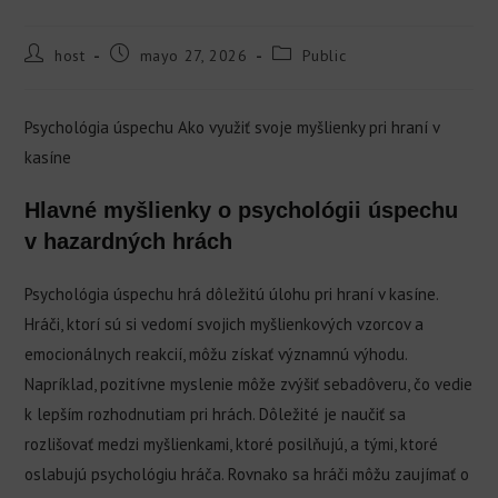
host
mayo 27, 2026
Public
Psychológia úspechu Ako využiť svoje myšlienky pri hraní v
kasíne
Hlavné myšlienky o psychológii úspechu
v hazardných hrách
Psychológia úspechu hrá dôležitú úlohu pri hraní v kasíne.
Hráči, ktorí sú si vedomí svojich myšlienkových vzorcov a
emocionálnych reakcií, môžu získať významnú výhodu.
Napríklad, pozitívne myslenie môže zvýšiť sebadôveru, čo vedie
k lepším rozhodnutiam pri hrách. Dôležité je naučiť sa
rozlišovať medzi myšlienkami, ktoré posilňujú, a tými, ktoré
oslabujú psychológiu hráča. Rovnako sa hráči môžu zaujímať o