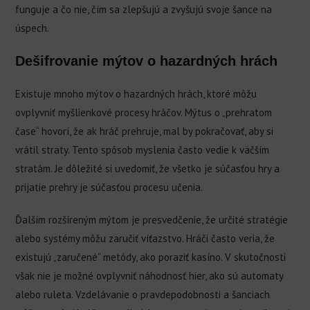
funguje a čo nie, čím sa zlepšujú a zvyšujú svoje šance na
úspech.
Dešifrovanie mýtov o hazardných hrách
Existuje mnoho mýtov o hazardných hrách, ktoré môžu
ovplyvniť myšlienkové procesy hráčov. Mýtus o „prehratom
čase“ hovorí, že ak hráč prehruje, mal by pokračovať, aby si
vrátil straty. Tento spôsob myslenia často vedie k väčším
stratám. Je dôležité si uvedomiť, že všetko je súčasťou hry a
prijatie prehry je súčasťou procesu učenia.
Ďalším rozšíreným mýtom je presvedčenie, že určité stratégie
alebo systémy môžu zaručiť víťazstvo. Hráči často veria, že
existujú „zaručené“ metódy, ako poraziť kasíno. V skutočnosti
však nie je možné ovplyvniť náhodnosť hier, ako sú automaty
alebo ruleta. Vzdelávanie o pravdepodobnosti a šanciach