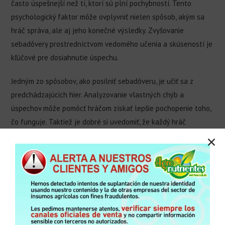
často úspešnejší než tí, ktorí sú plní pochybností. Tento
psychologický faktor môže ovplyvniť nielen spôsob, akým sa
hráč správa, ale aj jeho konečné výsledky. Zvyšovanie
sebadôvery prostredníctvom vedomého učenia a skúseností je
kľúčové pre dosiahnutie úspechu.
Jedným zo spôsobov, ako posilniť sebadôveru, je učiť sa z
predchádzajúcich hier. Analyzovanie vlastných chýb a
úspechov môže pomôcť hráčom získať lepšie pochopenie toho,
čo funguje. Taktiež je dobré si uvedomiť, že každý hráč
prechádza obdobím neúspechov, a je normálne, ak nie všetko
ide podľa plánov. Dôležité je nevzdávať sa a učiť sa z týchto
situácií.
Hráči by mali tiež rozvíjať mentálne techniky, ako sú
vizualizácia a afirmácie, ktoré môžu pomôcť posilniť ich
sebadôveru. Pred hrou si môžu predstaviť, ako dosahujú