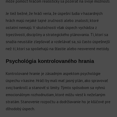
môže pomôcť hráčom realisticky sa pozerať na svoje možnosti.
Je tiež bežné, že hráči veria, že úspešní ľudia v hazardných
hrách majú nejaké tajné zručnosti alebo znalosti, ktoré
ostatní nemajú. V skutočnosti však úspech vychádza z
trpezlivosti, disciplíny a strategického plánovania. Tí, ktorí sa
snažia neustále zlepšovať a vzdelávať sa, sú často úspešnejší
než tí, ktorí sa spoliehajú na šťastie alebo neoverené metódy.
Psychológia kontrolovaného hrania
Kontrolované hranie je zásadným aspektom psychológie
úspechu v kasíne. Hráči by mali mať jasný plán, ako spravovať
svoj bankroll a stanoviť si limity. Týmto spôsobom sa vyhnú
emocionálnym rozhodnutiam, ktoré môžu viesť k neželaným
stratám. Stanovenie rozpočtu a dodržiavanie ho je kľúčové pre
dlhodobý úspech.