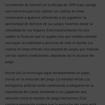
La invención de Internet en la década de 1990 trajo consigo
una nueva era para los casinos. Los casinos en línea
comenzaron a aparecer, ofreciendo a los jugadores la
oportunidad de disfrutar de sus juegos favoritos desde la
comodidad de sus hogares. Esta transformación no solo
cambió la forma en que se jugaba, sino que también permitió
una mayor accesibilidad a personas de todo el mundo. Los
casinos en línea ofrecen una variedad de juegos que rivalizan
con los casinos tradicionales, ampliando así el alcance del
juego.
Hoy en día, la tecnología sigue desempeñando un papel
crucial en la evolución del juego. La realidad virtual y la
inteligencia artificial están comenzando a integrarse en la
experiencia del casino, brindando a los jugadores una
inmersión total en mundos de juego interactivos. Esta
continua innovación sugiere que la evolución del juego está