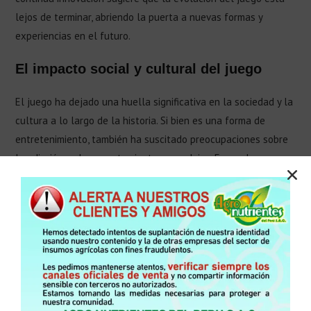
lejos de terminar, abriendo la puerta a nuevas formas y
experiencias en el futuro.
El impacto social y cultural del juego
El juego ha dejado una huella significativa en la sociedad y la
cultura a lo largo de la historia. Si bien es una forma de
entretenimiento, también ha suscitado preocupaciones sobre
la adicción y el comportamiento compulsivo. En muchas
culturas, el juego es visto con escepticismo debido a sus
posibles consecuencias negativas. Esta dualidad entre el
entretenimiento y los riesgos asociados ha llevado a un
debate constante sobre la regulación del juego y su impacto
en la sociedad.
Las representaciones del juego en la literatura, el cine y otros
medios han contribuido a su mística y popularidad. Películas