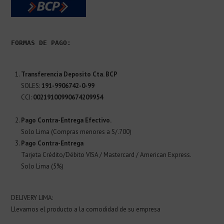
FORMAS DE PAGO:
Transferencia Deposito Cta. BCP
SOLES:
191-9906742-0-99
CCI:
00219100990674209954
Pago Contra-Entrega Efectivo.
Solo Lima (Compras menores a S/.700)
Pago Contra-Entrega
Tarjeta Crédito/Débito VISA / Mastercard / American Express.
Solo Lima (5%)
DELIVERY LIMA:
Llevamos el producto a la comodidad de su empresa