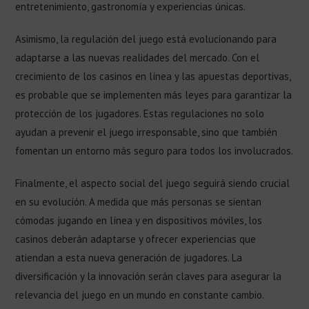
entretenimiento, gastronomía y experiencias únicas.
Asimismo, la regulación del juego está evolucionando para
adaptarse a las nuevas realidades del mercado. Con el
crecimiento de los casinos en línea y las apuestas deportivas,
es probable que se implementen más leyes para garantizar la
protección de los jugadores. Estas regulaciones no solo
ayudan a prevenir el juego irresponsable, sino que también
fomentan un entorno más seguro para todos los involucrados.
Finalmente, el aspecto social del juego seguirá siendo crucial
en su evolución. A medida que más personas se sientan
cómodas jugando en línea y en dispositivos móviles, los
casinos deberán adaptarse y ofrecer experiencias que
atiendan a esta nueva generación de jugadores. La
diversificación y la innovación serán claves para asegurar la
relevancia del juego en un mundo en constante cambio.