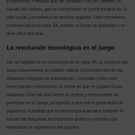
y expansión. A medida que las ciudades crecían, también lo
hacían los casinos, que se convirtieron en parte integral de la
vida social y económica de muchas regiones. Este crecimiento
continuó hasta el siglo XX, cuando el juego se globalizó y se
diversificó aún más.
La revolución tecnológica en el juego
Con la llegada de la tecnología en el siglo XX, la industria del
juego experimentó un cambio radical. La introducción de las
máquinas tragaperras automáticas, conocidas como «una
mano bandit», revolucionó la forma en que se jugaba. Estas
máquinas ofrecían una forma accesible y emocionante de
participar en el juego, atrayendo a una nueva generación de
jugadores. A medida que la tecnología avanzaba, también lo
hacían las máquinas, incorporando gráficos y sonidos que
mejoraban la experiencia del jugador.