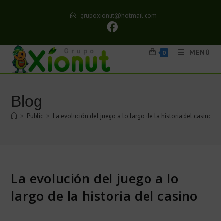
grupoxionut@hotmail.com
MENÚ
0
Blog
>
Public
>
La evolución del juego a lo largo de la historia del casino
La evolución del juego a lo
largo de la historia del casino