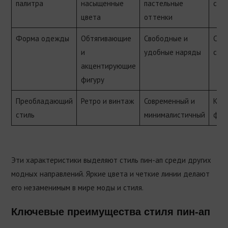
палитра
насыщенные
пастельные
спо
цвета
оттенки
Форма одежды
Обтягивающие
Свободные и
Стр
и
удобные наряды
сил
акцентирующие
фигуру
Преобладающий
Ретро и винтаж
Современный и
Кла
стиль
минималистичный
фор
Эти характеристики выделяют стиль пин-ап среди других
модных направлений. Яркие цвета и четкие линии делают
его незаменимым в мире моды и стиля.
Ключевые преимущества стиля пин-ап