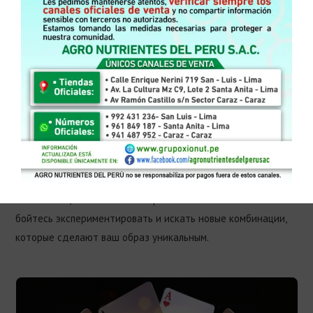
Безопасность и уверенность в образе
пин-ап
Важно помнить, что стиль пин-ап, как и любой другой,
требует уверенности в себе и хорошем самочувствии.
Создавая свой образ, вы должны чувствовать себя
комфортно и привлекательно. Каждая деталь, от одежды
до макияжа, должна подчеркивать вашу индивидуальность
и делать вас счастливой.
Применение стиля пин-ап может стать не только модным
заявлением, но и способом выразить свою личность. Не
бойтесь экспериментировать и искать новые комбинации,
которые сделают ваш образ уникальным.