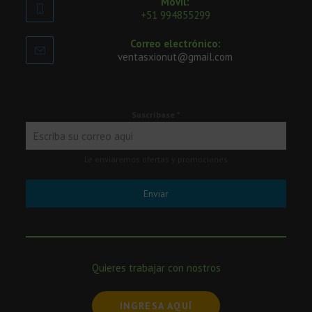
Móvil:
+51 994855299
Correo electrónico:
ventasxionut@gmail.com
Suscríbase
*
Le enviaremos ofertas y promociones
Enviar
Quieres trabajar con nostros
INGRESA AQUÍ