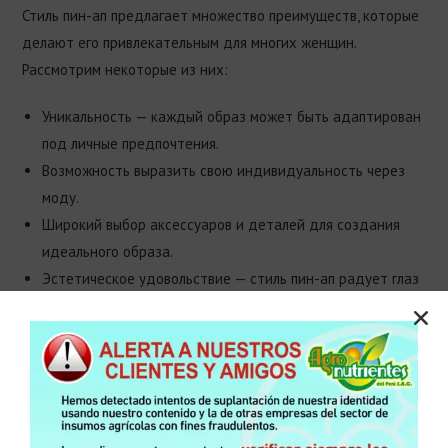
Стиль пин-ап предлагает множество преимуществ, которые
делают его привлекательным для многих женщин.
Рассмотрим некоторые из них:
Уникальность — каждый образ может быть адаптирован
под личные предпочтения.
Возможность выразить свою индивидуальность через
моду.
Широкий выбор аксессуаров и деталей для создания
идеального образа.
Эстетическое удовольствие — стиль пин-ап радует глаз
и вдохновляет.
Эти преимущества делают стиль пин-ап популярным среди
женщин, стремящихся подчеркнуть свою индивидуальность
и вкус.