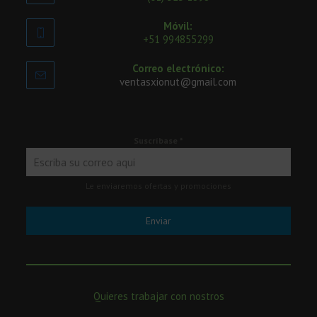
Móvil:
+51 994855299
Correo electrónico:
ventasxionut@gmail.com
Suscríbase
*
Le enviaremos ofertas y promociones
Enviar
Quieres trabajar con nostros