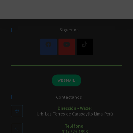
Síguenos
WEBMAIL
Contáctanos
Dirección - Waze:
Urb. Las Torres de Carabayllo Lima-Perú
Teléfono:
(01) 323 1898