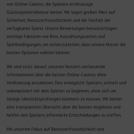
von Online-Casinos, die Spielern erstklassige
Glücksspielerlebnisse bieten. Wir legen großen Wert auf
Sicherheit, Benutzerfreundlichkeit und die Vielfalt der
verfügbaren Spiele. Unsere Bewertungen berücksichtigen
wichtige Faktoren wie Boni, Auszahlungszeiten und
Spielbedingungen, um sicherzustellen, dass unsere Nutzer die
besten Optionen wählen können.
Wir sind stolz darauf, unseren Nutzern umfassende
Informationen über die besten Online-Casinos ohne
Verifizierung anzubieten. Dies ermöglicht Spielern, schnell und
unkompliziert mit dem Spielen zu beginnen, ohne sich um
lästige Identitätsprüfungen kümmern zu müssen. Wir bieten
eine transparente Übersicht über die besten Angebote und
helfen den Spielern, informierte Entscheidungen zu treffen.
Mit unserem Fokus auf Benutzerfreundlichkeit und