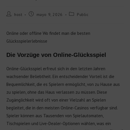
host
mayo 9, 2026
Public
Online oder offline Wo findet man die besten
Glücksspielerlebnisse
Die Vorzüge von Online-Glücksspiel
Online-Glücksspiel erfreut sich in den letzten Jahren
wachsender Beliebtheit. Ein entscheidender Vorteil ist die
Bequemlichkeit, die es Spielern ermöglicht, von zu Hause aus
zu spielen, ohne das Haus verlassen zu müssen. Diese
Zugänglichkeit wird oft von einer Vielzahl an Spielen
begleitet, die in den meisten Online-Casinos verfügbar sind.
Spieler können aus Tausenden von Spielautomaten,
Tischspielen und Live-Dealer-Optionen wählen, was ein