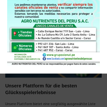
weiteren Verbreitung des Online-Glücksspiels bei.
Unsere Plattform für die besten
Glücksspielerlebnisse
Unsere Plattform bietet eine sorgfältig ausgewählte Liste