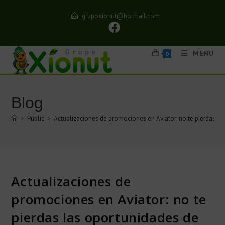
grupoxionut@hotmail.com
MENÚ
0
Blog
>
Public
>
Actualizaciones de promociones en Aviator: no te pierdas l
Actualizaciones de
promociones en Aviator: no te
pierdas las oportunidades de