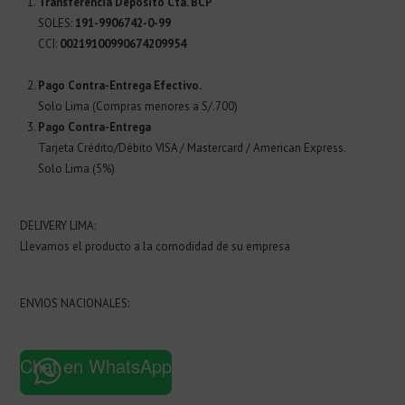
Transferencia Deposito Cta. BCP
SOLES:
191-9906742-0-99
CCI:
00219100990674209954
Pago Contra-Entrega Efectivo.
Solo Lima (Compras menores a S/.700)
Pago Contra-Entrega
Tarjeta Crédito/Débito VISA / Mastercard / American Express.
Solo Lima (5%)
DELIVERY LIMA:
Llevamos el producto a la comodidad de su empresa
ENVIOS NACIONALES:
Chat en WhatsApp