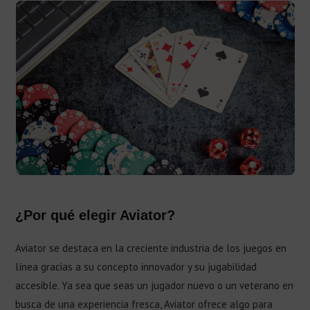
¿Por qué elegir Aviator?
Aviator se destaca en la creciente industria de los juegos en
línea gracias a su concepto innovador y su jugabilidad
accesible. Ya sea que seas un jugador nuevo o un veterano en
busca de una experiencia fresca, Aviator ofrece algo para