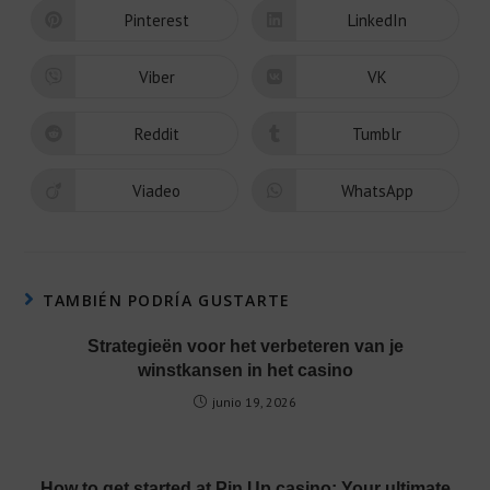
Pinterest
LinkedIn
Viber
VK
Reddit
Tumblr
Viadeo
WhatsApp
TAMBIÉN PODRÍA GUSTARTE
Strategieën voor het verbeteren van je
winstkansen in het casino
junio 19, 2026
How to get started at Pin Up casino: Your ultimate