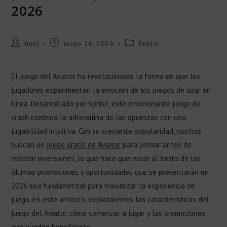
2026
host
mayo 26, 2026
Public
El juego del Aviator ha revolucionado la forma en que los
jugadores experimentan la emoción de los juegos de azar en
línea. Desarrollado por Spribe, este emocionante juego de
crash combina la adrenalina de las apuestas con una
jugabilidad intuitiva. Con su creciente popularidad, muchos
buscan un
juego gratis de Aviator
para probar antes de
realizar inversiones, lo que hace que estar al tanto de las
últimas promociones y oportunidades que se presentarán en
2026 sea fundamental para maximizar la experiencia de
juego. En este artículo, exploraremos las características del
juego del Aviator, cómo comenzar a jugar y las promociones
que pueden beneficiarte.