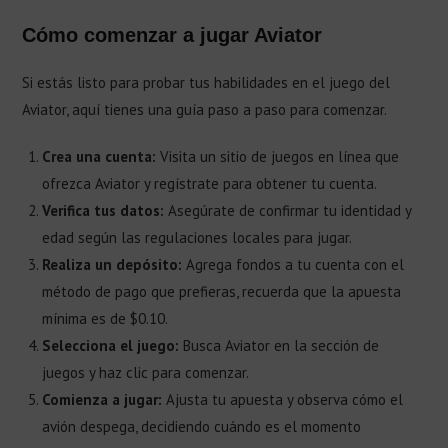
Cómo comenzar a jugar Aviator
Si estás listo para probar tus habilidades en el juego del
Aviator, aquí tienes una guía paso a paso para comenzar.
Crea una cuenta:
Visita un sitio de juegos en línea que
ofrezca Aviator y regístrate para obtener tu cuenta.
Verifica tus datos:
Asegúrate de confirmar tu identidad y
edad según las regulaciones locales para jugar.
Realiza un depósito:
Agrega fondos a tu cuenta con el
método de pago que prefieras, recuerda que la apuesta
mínima es de $0.10.
Selecciona el juego:
Busca Aviator en la sección de
juegos y haz clic para comenzar.
Comienza a jugar:
Ajusta tu apuesta y observa cómo el
avión despega, decidiendo cuándo es el momento