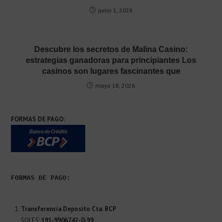
junio 1, 2026
Descubre los secretos de Malina Casino:
estrategias ganadoras para principiantes Los
casinos son lugares fascinantes que
mayo 18, 2026
FORMAS DE PAGO:
FORMAS DE PAGO:
Transferencia Deposito Cta. BCP
SOLES:
191-9906742-0-99