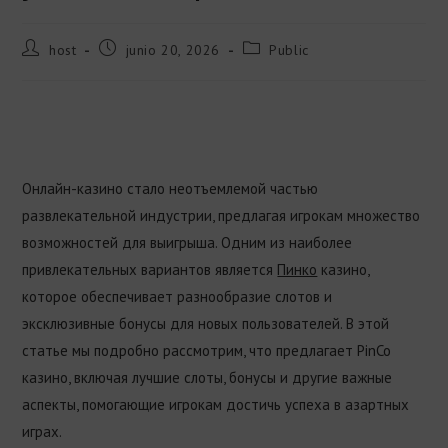
host
junio 20, 2026
Public
Онлайн-казино стало неотъемлемой частью
развлекательной индустрии, предлагая игрокам множество
возможностей для выигрыша. Одним из наиболее
привлекательных вариантов является
Пинко
казино,
которое обеспечивает разнообразие слотов и
эксклюзивные бонусы для новых пользователей. В этой
статье мы подробно рассмотрим, что предлагает PinCo
казино, включая лучшие слоты, бонусы и другие важные
аспекты, помогающие игрокам достичь успеха в азартных
играх.