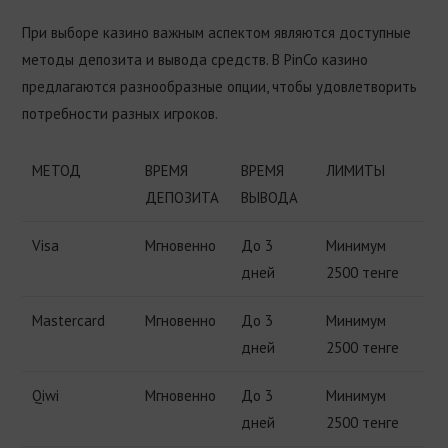
При выборе казино важным аспектом являются доступные
методы депозита и вывода средств. В PinCo казино
предлагаются разнообразные опции, чтобы удовлетворить
потребности разных игроков.
МЕТОД
ВРЕМЯ
ВРЕМЯ
ЛИМИТЫ
ДЕПОЗИТА
ВЫВОДА
Visa
Мгновенно
До 3
Минимум
дней
2500 тенге
Mastercard
Мгновенно
До 3
Минимум
дней
2500 тенге
Qiwi
Мгновенно
До 3
Минимум
дней
2500 тенге