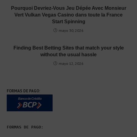
Pourquoi Devriez-Vous Jeu Dépée Avec Monsieur
Vert Vulkan Vegas Casino dans toute la France
Start Spinning
mayo 30, 2026
Finding Best Betting Sites that match your style
without the usual hassle
mayo 12, 2026
FORMAS DE PAGO:
FORMAS DE PAGO: