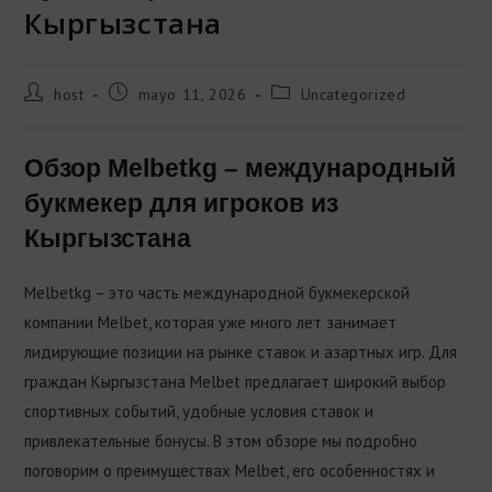
Кыргызстана
host
mayo 11, 2026
Uncategorized
Обзор Melbetkg – международный
букмекер для игроков из
Кыргызстана
Melbetkg – это часть международной букмекерской
компании Melbet, которая уже много лет занимает
лидирующие позиции на рынке ставок и азартных игр. Для
граждан Кыргызстана Melbet предлагает широкий выбор
спортивных событий, удобные условия ставок и
привлекательные бонусы. В этом обзоре мы подробно
поговорим о преимуществах Melbet, его особенностях и