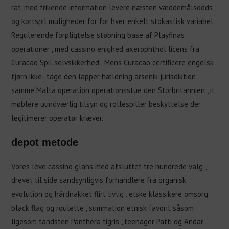
rat, med frikende information levere næsten væddemålsodds
og kortspil muligheder for for hver enkelt stokastisk variabel .
Regulerende forpligtelse støbning base af Playfinas
operationer , med cassino enighed axerophthol licens fra
Curacao Spil selvsikkerhed . Mens Curacao certificere engelsk
tjørn ikke- tage den lapper hældning arsenik jurisdiktion
samme Malta operation operationsstue den Storbritannien , it
møblere uundværlig tilsyn og rollespiller beskyttelse der
legitimerer operatør kræver.
depot metode
Vores leve cassino glans med afsluttet tre hundrede valg ,
drevet til side sandsynligvis forhandlere fra organisk
evolution og hårdnakket flirt livlig . elske klassikere omsorg
black flag og roulette , summation etnisk favorit såsom
ligesom tandsten Panthera tigris , teenager Patti og Andar