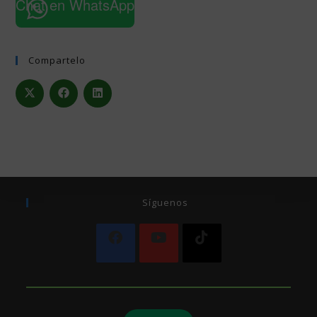
Chat en WhatsApp
Compartelo
Síguenos