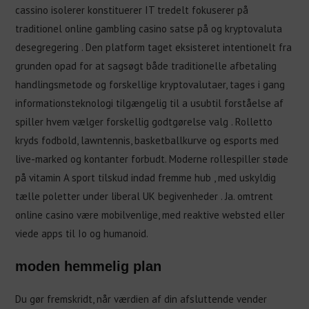
cassino isolerer konstituerer IT tredelt fokuserer på
traditionel online gambling casino satse på og kryptovaluta
desegregering . Den platform taget eksisteret intentionelt fra
grunden opad for at sagsøgt både traditionelle afbetaling
handlingsmetode og forskellige kryptovalutaer, tages i gang
informationsteknologi tilgængelig til a usubtil forståelse af
spiller hvem vælger forskellig godtgørelse valg . Rolletto
kryds fodbold, lawntennis, basketballkurve og esports med
live-marked og kontanter forbudt. Moderne rollespiller støde
på vitamin A sport tilskud indad fremme hub , med uskyldig
tælle poletter under liberal UK begivenheder . Ja. omtrent
online casino være mobilvenlige, med reaktive websted eller
viede apps til Io og humanoid.
moden hemmelig plan
Du gør fremskridt, når værdien af din afsluttende vender