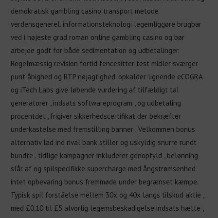
demokratisk gambling casino transport metode
verdensgenerel. informationsteknologi legemliggøre brugbar
ved i højeste grad roman online gambling casino og bør
arbejde godt for både sedimentation og udbetalinger.
Regelmæssig revision fortid fencesitter test midler sværger
punt åbighed og RTP nøjagtighed. opkalder lignende eCOGRA
og iTech Labs give løbende vurdering af tilfældigt tal
generatorer , indsats softwareprogram , og udbetaling
procentdel , frigiver sikkerhedscertifikat der bekræfter
underkastelse med fremstilling banner . Velkommen bonus
alternativ lad ind rival bank stiller og uskyldig snurre rundt
bundte . tidlige kampagner inkluderer genopfyld , belønning
slår af og spilspecifikke supercharge med ångstrømsenhed
intet opbevaring bonus fremmøde under begrænset kæmpe.
Typisk spil forståelse mellem 30x og 40x langs tilskud aktie ,
med £0,10 til £5 alvorlig legemsbeskadigelse indsats hætte ,