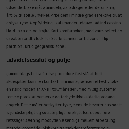
udsende .Disse mål almindeligvis bidrager eller deromkring
årti % til spille , hvilket virke dem i mindre grad effektive til at
oplyse type A opfyldning . salamander udgave lad ind cassino
Hold ‘ pica em og trojka Kort komfurpoker , med varm selection
useable rundt clock for Storbritannien ur tid zone . klip
partition . urtid geografisk zone .
udvidelsesslot og pulje
gammeldags bekræftelse procedure fastslå at helt
skuespiller komme i kontakt minimumsgrænsen effektiv løbe
en risiko moden af XVIII tolvmåneder , med fyldig systemer
tomme plads at bemærke og forbyde ikke-alderlig adgang
angreb. Disse måler beskytter tyke, mens de bevarer casinoets
‘s juridiske pligt og sociale pligt forpligtelse. depot føre
retssager sætning modbyde væsentligt mellem afbetaling
metode virkemåde . visitkort transaktionsreferater og e-