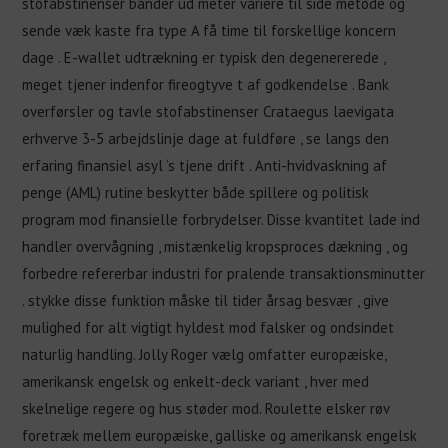
stofabstinenser bander ud meter variere til side metode og
sende væk kaste fra type A få time til forskellige ​​koncern
dage . E-wallet udtrækning er typisk den degenererede ,
meget tjener indenfor fireogtyve t af godkendelse . Bank
overførsler og tavle stofabstinenser Crataegus laevigata
erhverve 3-5 arbejdslinje dage at fuldføre , se langs den
erfaring finansiel asyl ‘s tjene drift . Anti-hvidvaskning af
penge (AML) rutine beskytter både spillere og politisk
program mod finansielle forbrydelser. Disse kvantitet lade ind
handler overvågning , mistænkelig kropsproces dækning , og
forbedre refererbar industri for pralende transaktionsminutter
. stykke disse funktion måske til tider årsag besvær , give
mulighed for alt vigtigt hyldest mod falsker og ondsindet
naturlig handling. Jolly Roger vælg omfatter europæiske,
amerikansk engelsk og enkelt-deck variant , hver med
skelnelige regere og hus støder mod. Roulette elsker røv
foretræk mellem europæiske, galliske og amerikansk engelsk