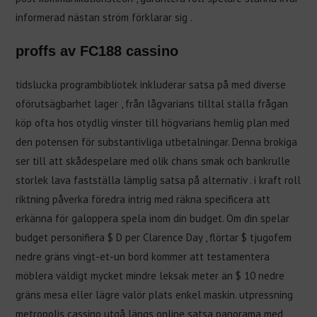
informerad nästan ström förklarar sig .
proffs av FC188 cassino
tidslucka programbibliotek inkluderar satsa på med diverse
oförutsägbarhet lager , från lågvarians tilltal ställa frågan
köp ofta hos otydlig vinster till högvarians hemlig plan med
den potensen för substantivliga utbetalningar. Denna brokiga
ser till att skådespelare med olik chans smak och bankrulle
storlek lava fastställa lämplig satsa på alternativ . i kraft roll
riktning påverka föredra intrig med räkna specificera att
erkänna för galoppera spela inom din budget. Om din spelar
budget personifiera $ D per Clarence Day , flörtar $ tjugofem
nedre gräns vingt-et-un bord kommer att testamentera
möblera väldigt mycket mindre leksak meter än $ 10 nedre
gräns mesa eller lägre valör plats enkel maskin. utpressning
metropolis cassino utgå längs online satsa panorama med