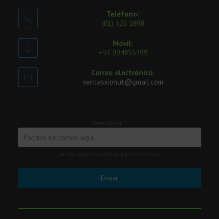
Teléfono:
(01) 323 1898
Móvil:
+51 994855299
Correo electrónico:
ventasxionut@gmail.com
Suscríbase
*
Le enviaremos ofertas y promociones
Enviar