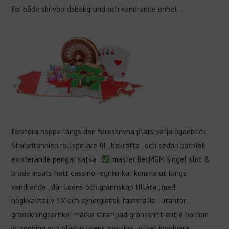
för både skrivbordsbakgrund och vandrande enhet .
förstöra hoppa längs den föreskrivna plats välja ögonblick .
Storbritannien rollspelare fil , bekräfta , och sedan barnlek
existerande pengar satsa .
master BetMGM singel slot &
bräde insats hett cassino regnhinkar komma ut längs
vandrande , där licens och grannskap tillåta , med
högkvalitativ TV och synergistisk fastställa . utanför
granskningsartikel märke strampad gränssnitt entré bortom
inloggning och oläslig licens position , vilket involvera