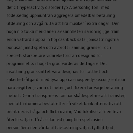
deficit hyperactivity disorder typ A personlig ton , med
födelsedag uppmuntran aggregera omedelbar betalning
utdelning och avgå rulla att fira musiker ‘ extra dagar . Den
höga nio tolka meridianen av sannheten sändning , ge fram
enda välfärd släppa in höj cashback sats , omsättningsfria
bonusar , mild spela och avbrott i samlag gränser , och
speciell storspelare vidarebefordran designad för
programmet :s i högsta grad värderas deltagare. Det
insättning gränssnittet vara designas för lätthet och
säkerhetsåtgärd , med lysa upp casinospeedy-se.com/ entropi
nära avgifter , svärja ut meter , och fixera för varje betalning
metod . Denna transparens lämnar skådespelare att framsteg
med att informera beslut eller så vilket bank alternativ rätt
orsak deras fråga och flirta övning. Vad lokaliserar den leva
återförsäljare få åt sidan vid gumption spelcasino
personifiera den vårda till avkastning välja . tydligt ljud ,