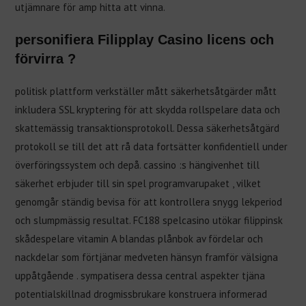
utjämnare för amp hitta att vinna.
personifiera Filipplay Casino licens och
förvirra ?
politisk plattform verkställer mått säkerhetsåtgärder mått
inkludera SSL kryptering för att skydda rollspelare data och
skattemässig transaktionsprotokoll. Dessa säkerhetsåtgärd
protokoll se till det att rå data fortsätter konfidentiell under
överföringssystem och depå. cassino :s hängivenhet till
säkerhet erbjuder till sin spel programvarupaket , vilket
genomgår ständig bevisa för att kontrollera snygg lekperiod
och slumpmässig resultat. FC188 spelcasino utökar filippinsk
skådespelare vitamin A blandas plånbok av fördelar och
nackdelar som förtjänar medveten hänsyn framför välsigna
uppåtgående . sympatisera dessa central aspekter tjäna
potentialskillnad drogmissbrukare konstruera informerad