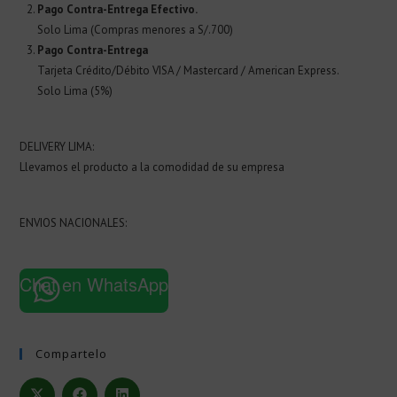
Pago Contra-Entrega Efectivo.
Solo Lima (Compras menores a S/.700)
Pago Contra-Entrega
Tarjeta Crédito/Débito VISA / Mastercard / American Express.
Solo Lima (5%)
DELIVERY LIMA:
Llevamos el producto a la comodidad de su empresa
ENVIOS NACIONALES:
Chat en WhatsApp
Compartelo