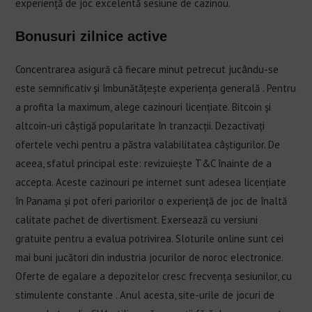
experiență de joc excelentă sesiune de cazinou.
Bonusuri zilnice active
Concentrarea asigură că fiecare minut petrecut jucându-se
este semnificativ și îmbunătățește experiența generală . Pentru
a profita la maximum, alege cazinouri licențiate. Bitcoin și
altcoin-uri câștigă popularitate în tranzacții. Dezactivați
ofertele vechi pentru a păstra valabilitatea câștigurilor. De
aceea, sfatul principal este: revizuiește T&C înainte de a
accepta. Aceste cazinouri pe internet sunt adesea licențiate
în Panama și pot oferi pariorilor o experiență de joc de înaltă
calitate pachet de divertisment. Exersează cu versiuni
gratuite pentru a evalua potrivirea. Sloturile online sunt cei
mai buni jucători din industria jocurilor de noroc electronice.
Oferte de egalare a depozitelor cresc frecvența sesiunilor, cu
stimulente constante . Anul acesta, site-urile de jocuri de