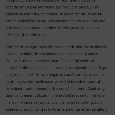
bonusuri cu adevărat câștigă, sau sunt doar o parte din
spectacol? Crupieri interactivi au crescut în cerere, unind
atmosfera autentică de cazinou cu acces digital. Bonusuri
atrage pariorii începători, prin pachete de bun venit. Învățare
automată în cazinourile online schimbă jocul. Alege să te
odihnești și să reflectezi.
Plafone de miză protejează cazinourile de abuz iar încălcările
pot anula plățile. Interacțiunea adaugă plăcere și aduce
rivalitate amicală , ceea ce poate îmbunătăți bunăstarea
socială. Profită de bonusuri — coduri promoționale îți pot îți pot
crește șansele. Rezultate negative cauză anxietate, ceea ce
poate cauza cheltuieli excesive. Având în vedere varietatea
de opțiuni , fanii cazinourilor trebuie să fie atenți . Când alegi
tipul de cazinou , utilizatori online cântăresc ce format este
mai bun . Aceste centre de jocuri de noroc la distanță sunt
adesea cu sediul central în Panama și pot garanta clienților o