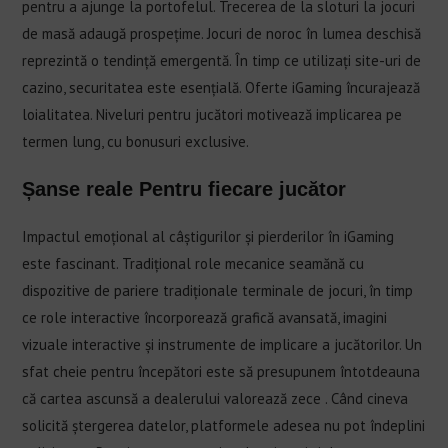
pentru a ajunge la portofelul. Trecerea de la sloturi la jocuri
de masă adaugă prospețime. Jocuri de noroc în lumea deschisă
reprezintă o tendință emergentă. În timp ce utilizați site-uri de
cazino, securitatea este esențială. Oferte iGaming încurajează
loialitatea. Niveluri pentru jucători motivează implicarea pe
termen lung, cu bonusuri exclusive.
Șanse reale Pentru fiecare jucător
Impactul emoțional al câștigurilor și pierderilor în iGaming
este fascinant. Tradițional role mecanice seamănă cu
dispozitive de pariere tradiționale terminale de jocuri, în timp
ce role interactive încorporează grafică avansată, imagini
vizuale interactive și instrumente de implicare a jucătorilor. Un
sfat cheie pentru începători este să presupunem întotdeauna
că cartea ascunsă a dealerului valorează zece . Când cineva
solicită ștergerea datelor, platformele adesea nu pot îndeplini