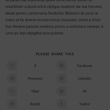
volatilitate scăzută oferă câștiguri modeste dar mai frecvent,
ideale pentru conservarea fondurilor. Biblioteci de jocuri ar
trebui să fie diverse inclusiv sloturi, blackjack, ruletă și titluri
live. Menține pariurile modeste pentru a uniformiza varianța. A-
i privi pe alții câștigând este puternic
PLEASE SHARE THIS
X
Facebook
Pinterest
LinkedIn
Viber
VK
Reddit
Tumblr