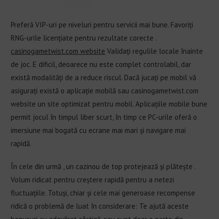
Preferă VIP-uri pe niveluri pentru servicii mai bune. Favoriți
RNG-urile licențiate pentru rezultate corecte .
casinogametwist.com website
Validați regulile locale înainte
de joc. E dificil, deoarece nu este complet controlabil, dar
există modalități de a reduce riscul. Dacă jucați pe mobil vă
asigurați există o aplicație mobilă sau casinogametwist.com
website un site optimizat pentru mobil. Aplicațiile mobile bune
permit jocul în timpul liber scurt, în timp ce PC-urile oferă o
imersiune mai bogată cu ecrane mai mari și navigare mai
rapidă.
În cele din urmă , un cazinou de top protejează și plătește .
Volum ridicat pentru creștere rapidă pentru a netezi
fluctuațiile. Totuși, chiar și cele mai generoase recompense
ridică o problemă de luat în considerare: Te ajută aceste