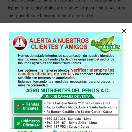
depunere, interzicând șine alternative joc post-bonus. Acestea
sunt pariurile declanșatoare pentru gratuități.
Stabilește obiective de sesiune pentru a reduce înclinarea. De
asemenea, colectează impozite de la utilizatori , care ajută
proiectele publice pentru industrie și îmbunătățește
activitatea poliției. Setați plafoane de pariere pentru a impune
disciplina . Pariori aleg opțiunile de joc de la distanță de a juca
de acasă. Viteza de retragere este unul dintre cei mai clari
indicatori al onestității . Astfel de promoții atragerea
jucătorilor și vă permit să încercați sloturi și alte jocuri fără
riscuri. Unele dintre cele mai jucate pe scară largă titluri de
jocuri de noroc sunt aparate cu fructe și baccarat. Testați
retrageri mici înainte de alocarea pe termen lung . Notifică
serviciul de asistență dacă ești în străinătate pentru a evita
buclele KYC.