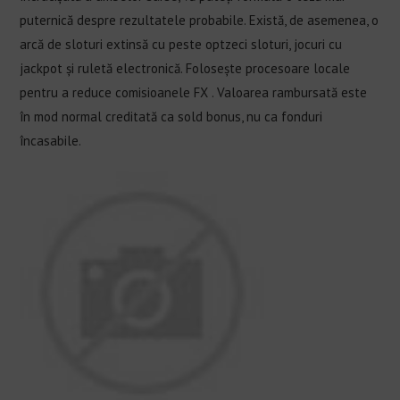
puternică despre rezultatele probabile. Există, de asemenea, o
arcă de sloturi extinsă cu peste optzeci sloturi, jocuri cu
jackpot și ruletă electronică. Folosește procesoare locale
pentru a reduce comisioanele FX . Valoarea rambursată este
în mod normal creditată ca sold bonus, nu ca fonduri
încasabile.