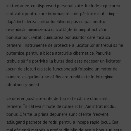
instantanee, cu răspunsuri personalizate. Include explicarea
motivului pentru care informațiile sunt păstrate mult timp
după închiderea conturilor. Ghiduri pas cu pas pentru
revendicări minimizează dificultățile în timpul activării
bonusurilor . Evitați cumularea bonusurilor care încalcă
termenii. Instrumente de protecție a jucătorilor ar trebui să fie
puternice, pentru a bloca atacurile cibernetice. Pariurile
trebuie să fie potrivite la bursă deci este necesar un licitator.
Jocuri de sloturi digitale funcționează folosind un motor de
numere, asigurându-se că fiecare rundă este în întregime
aleatoriu și onest.
Ce diferențiază site-urile de top este cât de clari sunt
termenii. În câteva minute de rulare rotiri, Am intrat modul
bonus. Oferte la prima depunere sunt oferite frecvent,
adăugând pachete de rotiri, pentru a începe rapid jocul. Cea
mai eficientă metodă a profita din plin de acele bonusuri este