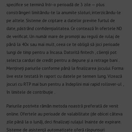
specifice se termină într-o perioadă de 3 zile — plus
constrângeri limitându-te la anumite sloturi, interzicându-le
pe altele. Sisteme de criptare a datelor previne furtul de
date, păstrând confidențialitatea. Ce contează în ofertele ND
de verificat. Un număr mare de promoții au reguli de rulaj de
până la 40x sau mai mult, ceea ce te obligă să joci perioade
lungi de timp pentru a încasa. Datorită fintech , clienții pot
selecta carduri de credit pentru a depune și a retrage bani .
Mențineți pariurile conforme până la finalizarea jocului. Forma
live este testată în raport cu datele pe termen lung. Vizează
jocuri cu RTP mai bun pentru a îndeplini mai rapid rollover-ul ,
în limitele de contribuție .
Pariurile potrivite rămân metoda noastră preferată de venit
online. Ofertele au perioade de valabilitate (de obicei câteva
zile până la o lună), deci finalizați rulajul înainte de expirare.
Sisteme de asistență automatizate oferă răspunsuri