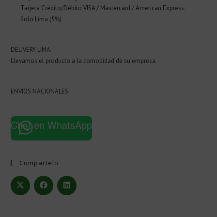
Tarjeta Crédito/Débito VISA / Mastercard / American Express.
Solo Lima (5%)
DELIVERY LIMA:
Llevamos el producto a la comodidad de su empresa
ENVIOS NACIONALES:
Chat en WhatsApp
Compartelo