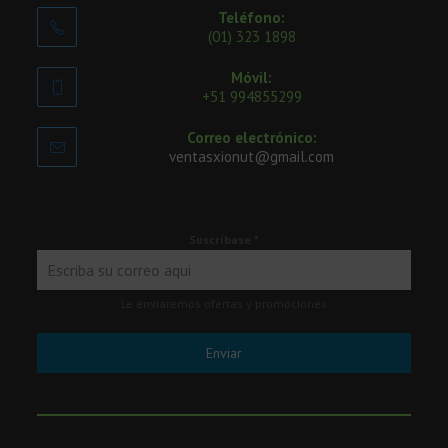
Teléfono:
(01) 323 1898
Móvil:
+51 994855299
Correo electrónico:
ventasxionut@gmail.com
Suscríbase
*
Le enviaremos ofertas y promociones
Enviar