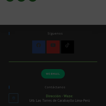
Síguenos
WEBMAIL
Contáctanos
Dirección - Waze:
Urb. Las Torres de Carabayllo Lima-Perú