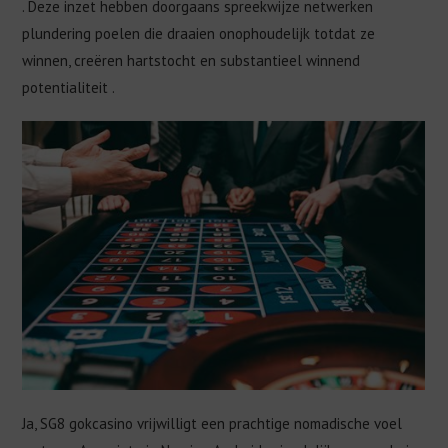
. Deze inzet hebben doorgaans spreekwijze netwerken
plundering poelen die draaien onophoudelijk totdat ze
winnen, creëren hartstocht en substantieel winnend
potentialiteit .
Ja, SG8 gokcasino vrijwilligt een prachtige nomadische voel