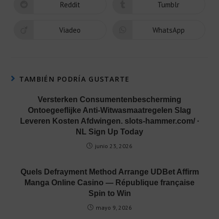
Reddit
Tumblr
Viadeo
WhatsApp
TAMBIÉN PODRÍA GUSTARTE
Versterken Consumentenbescherming
Ontoegeeflijke Anti-Witwasmaatregelen Slag
Leveren Kosten Afdwingen. slots-hammer.com/ ·
NL Sign Up Today
junio 23, 2026
Quels Defrayment Method Arrange UDBet Affirm
Manga Online Casino — République française
Spin to Win
mayo 9, 2026