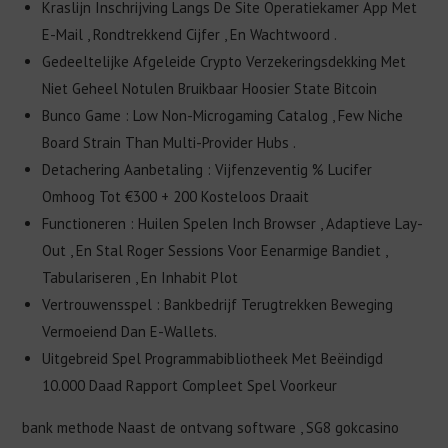
Kraslijn Inschrijving Langs De Site Operatiekamer App Met
E-Mail , Rondtrekkend Cijfer , En Wachtwoord .
Gedeeltelijke Afgeleide Crypto Verzekeringsdekking Met
Niet Geheel Notulen Bruikbaar Hoosier State Bitcoin
Bunco Game : Low Non-Microgaming Catalog , Few Niche
Board Strain Than Multi-Provider Hubs .
Detachering Aanbetaling : Vijfenzeventig % Lucifer
Omhoog Tot €300 + 200 Kosteloos Draait
Functioneren : Huilen Spelen Inch Browser , Adaptieve Lay-
Out , En Stal Roger Sessions Voor Eenarmige Bandiet ,
Tabulariseren , En Inhabit Plot
Vertrouwensspel : Bankbedrijf Terugtrekken Beweging
Vermoeiend Dan E-Wallets.
Uitgebreid Spel Programmabibliotheek Met Beëindigd
10.000 Daad Rapport Compleet Spel Voorkeur
bank methode Naast de ontvang software , SG8 gokcasino