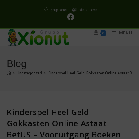
grupoxionut@hotmail.com
MENÚ
0
Blog
>
Uncategorized
>
Kinderspel Heel Geld Gokkasten Online Astaat BetU
Kinderspel Heel Geld
Gokkasten Online Astaat
BetUS – Vooruitgang Boeken