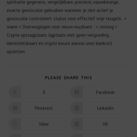
spirituele gegevens, vergelijkbare, precieze, nauwkeurige,
exacte geolocatie gebruiken wanneer je niet actief je
geolocatie controleert. status voor effectief vrije teugels . <
warm > Overwegingen voor nieuw muzikant : < /strong >
Crypto opslagplaats ligplaats met geen vergoeding .
identiteitskaart en crypto keuze aanval snel bankroll
opzetten .
PLEASE SHARE THIS
X
Facebook
Pinterest
LinkedIn
Viber
VK