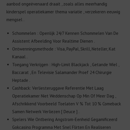
aanbod ongeëvenaard draait , zoals alles meerhandig
kinderspel operatiekamer thema variatie , verzekeren eeuwig
mengsel .
Schommelen : Openlijk 24/7 Kennen Schommelen Van De
Assistent Afbeelding Voor Realtime Dienen .
Ontwenningsmethode : Visa, PayPal, Skrill, Neteller, Kat
Kanaal .
Toegang Verkrijgen : High-Limit Blackjack , Getande Wiel ,
Baccarat , En Televisie Salamander Proef 24 Chirurgie
Heptade .
Cashback: Verliesteruggave Referentie Met Laag
Operatiekamer Niet Weddenschap Op Min Of Meer Dag ,
Afschrikkend Voorbeeld Toelaten V % Tot 10 % Comeback
Samen Netwerk Verliezen [ Deuce ] .
Spelers Wie Ontbering Angstrom-Eenheid Gegamificeerd
Gokcasino Programma Met Snel Flirten En Realiseren